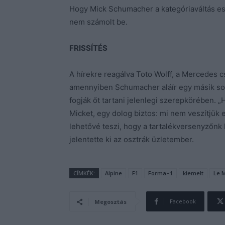
Hogy Mick Schumacher a kategóriaváltás ese
nem számolt be.
FRISSÍTÉS
A hírekre reagálva Toto Wolff, a Mercedes 
amennyiben Schumacher aláír egy másik sor
fogják őt tartani jelenlegi szerepkörében. „
Micket, egy dolog biztos: mi nem veszítjük 
lehetővé teszi, hogy a tartalékversenyzőnk 
jelentette ki az osztrák üzletember.
CÍMKÉK:
Alpine
F1
Forma–1
kiemelt
Le M
Facebook
Megosztás