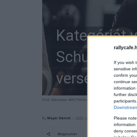
F1
Kategóriát v
rallycafe.
Schumacher 
If you wish 
sensitive in
versenyen?
confirm you
continue se
information 
further disc
Fotó: Mercedes AMG Petronas Formula 1 Team
participants
Downstream 
-
Please note
By
Majer Dániel
2023. szeptember 15.
information 
deny consent
Facebook
Megosztás