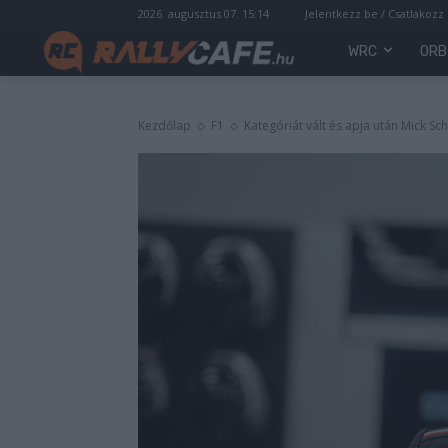
2026. augusztus 07. 15:14
Jelentkezz be / Csatlakozz
WRC
ORB
Kezdőlap
F1
Kategóriát vált és apja után Mick S