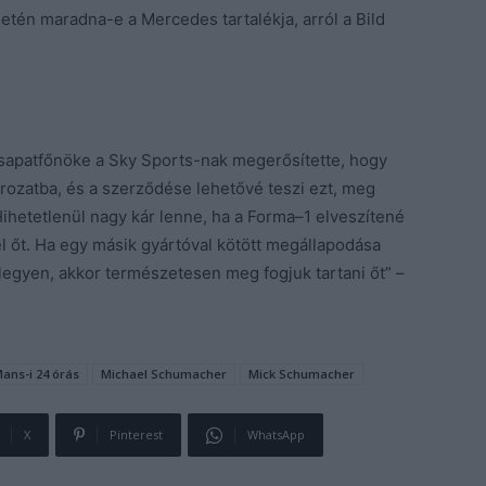
tén maradna-e a Mercedes tartalékja, arról a Bild
csapatfőnöke a Sky Sports-nak megerősítette, hogy
ozatba, és a szerződése lehetővé teszi ezt, meg
Hihetetlenül nagy kár lenne, ha a Forma–1 elveszítené
el őt. Ha egy másik gyártóval kötött megállapodása
legyen, akkor természetesen meg fogjuk tartani őt” –
ans-i 24 órás
Michael Schumacher
Mick Schumacher
X
Pinterest
WhatsApp