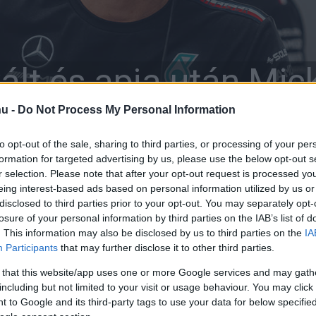
ált és apja után Mic
hu -
Do Not Process My Personal Information
is elindul a legendá
to opt-out of the sale, sharing to third parties, or processing of your per
formation for targeted advertising by us, please use the below opt-out s
r selection. Please note that after your opt-out request is processed y
eing interest-based ads based on personal information utilized by us or
disclosed to third parties prior to your opt-out. You may separately opt-
losure of your personal information by third parties on the IAB’s list of
. This information may also be disclosed by us to third parties on the
IA
Participants
that may further disclose it to other third parties.
 that this website/app uses one or more Google services and may gath
including but not limited to your visit or usage behaviour. You may click 
 to Google and its third-party tags to use your data for below specifi
X
Pinterest
WhatsApp