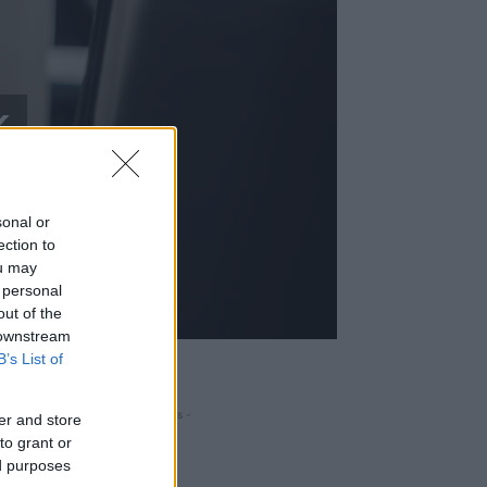
k
s
sonal or
ection to
ou may
 personal
out of the
 downstream
B’s List of
- Hirdetés -
er and store
to grant or
FRISS
ed purposes