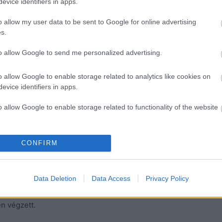
evice identifiers in apps.
o allow my user data to be sent to Google for online advertising
s.
to allow Google to send me personalized advertising.
o allow Google to enable storage related to analytics like cookies on
evice identifiers in apps.
 sportigazgatója már fel is vette a kapcsolatot Sabine
ár egy nemsokára esedékes tesztről is írnak a WEC
o allow Google to enable storage related to functionality of the website
góriában jövőre debütáló
A424_ß prototípussal.
o allow Google to enable storage related to personalization.
4 esztendős versenyző csatlakozik az Alpine
CONFIRM
sportautókkal versenyezhet majd, és szintén elindulhat
o allow Google to enable storage related to security, including
r 1990-ben és 1991-ben, még F1-es bemutatkozása
cation functionality and fraud prevention, and other user protection.
Data Deletion
Data Access
Privacy Policy
ágban
a Mercedes juniorjaként
, és két győzelmet is
atott rajthoz, ott Karl Wendlinger és Fritz
én végzett.