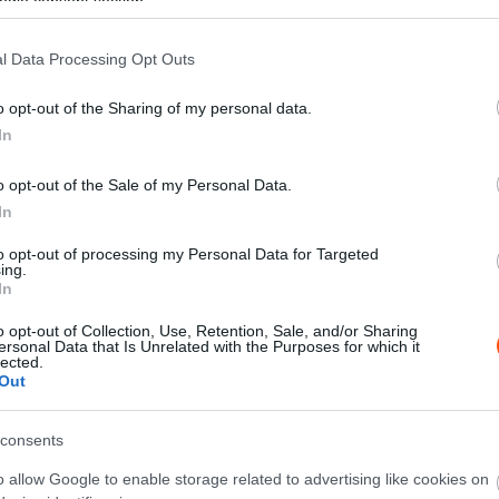
ogle consent section.
l Data Processing Opt Outs
gel 2024-ben sem tud visszatérni az F1-es
o opt-out of the Sharing of my personal data.
riában próbálhat szerencsét.
In
ersenyzői üléshez a Forma-1-ben (a Sauber a minap
o opt-out of the Sale of my Personal Data.
arad Valtteri Bottas csapattársa, így gyakorlatilag a
In
nek, James Vowles viszont ragaszkodik Logan
to opt-out of processing my Personal Data for Targeted
sülései szerint
a sportautózásban, egészen pontosan a
ing.
In
 fel.
o opt-out of Collection, Use, Retention, Sale, and/or Sharing
ersonal Data that Is Unrelated with the Purposes for which it
lected.
Out
consents
o allow Google to enable storage related to advertising like cookies on