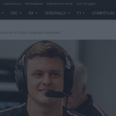
Impresszum
Médiaajánlat
Adatvédelmi elvek
Szerzői jogok
ERC
RX
TEREPRALLY
F1
UTÁNPÓTLÁS
chumacher is elindul a legendás versenyen?