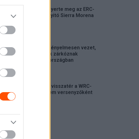
Suárez nyerte meg az ERC-
szezonnyitó Sierra Morena
Rallyt
ERC
Suárez kényelmesen vezet,
Németék zárkóznak
Spanyolországban
ERC
Munster visszatér a WRC-
be, de nem versenyzőként
WRC