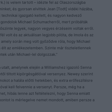
.) is velem tartott – idézte fel az Olaszországba
minket, és gyorsan elvittek Jean [Todt] vidéki házába,
j technikai igazgató kellett, és nagyon kedvező
it gondolok Michael Schumacherről, mert próbálták
szinte legyek, nagyon vegyes érzéseim voltak erről.
 volt és az aktuálisan legjobb pilóta, de Imola és az
, amely során meg volt győződve róla, hogy Michael
 élt az emlékezetemben. Szinte már tiszteletlennek
ntek után Michael-lel dolgozzak.”
talt, amelynek elején a Williamshez igazoló Senna
 évtől tiltott kipörgésgátlóval versenyez. Newey szerint
nokot a halála előtti hetekben, és extra erőfeszítésre
tóval kell felvennie a versenyt. Persze, még ha a
net, hibás lenne azt feltételezni, hogy Senna emiatt
ontot is mérlegelve nemet mondott, amiben persze a