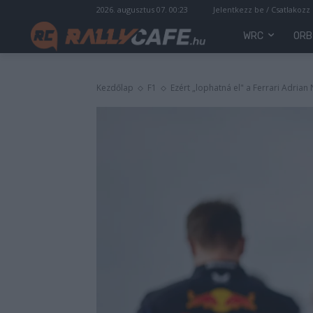
2026. augusztus 07. 00:23
Jelentkezz be / Csatlakozz
WRC
ORB
Kezdőlap
F1
Ezért „lophatná el" a Ferrari Adrian