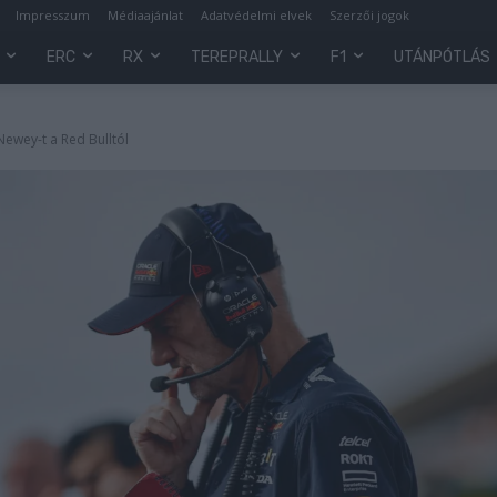
Impresszum
Médiaajánlat
Adatvédelmi elvek
Szerzői jogok
ERC
RX
TEREPRALLY
F1
UTÁNPÓTLÁS
 Newey-t a Red Bulltól