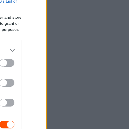
B’s List of
er and store
to grant or
ed purposes