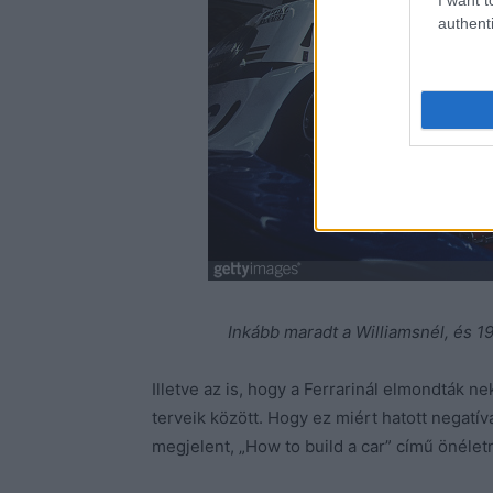
authenti
Inkább maradt a Williamsnél, és 1
Illetve az is, hogy a Ferrarinál elmondták 
terveik között. Hogy ez miért hatott negatí
megjelent, „How to build a car” című önélet