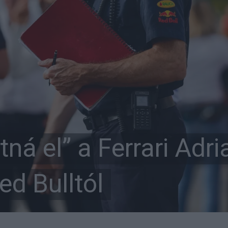
tná el” a Ferrari Adri
ed Bulltól