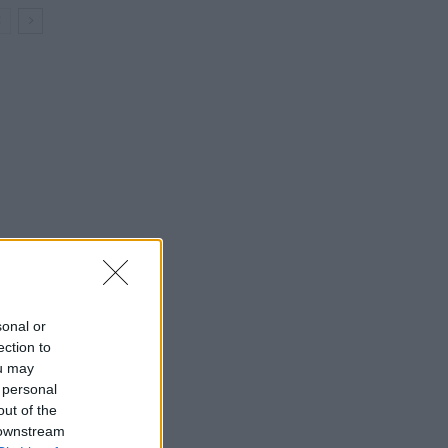
sonal or
ection to
ou may
 personal
out of the
 downstream