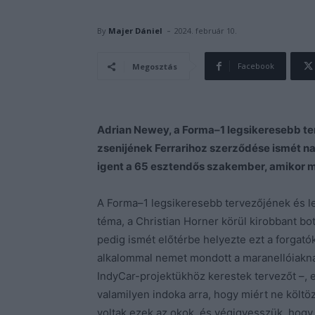
-
By
Majer Dániel
2024. február 10.
Facebook
Megosztás
Adrian Newey, a Forma–1 legsikeresebb t
zsenijének Ferrarihoz szerződése ismét na
igent a 65 esztendős szakember, amikor
A Forma–1 legsikeresebb tervezőjének és l
téma, a Christian Horner körül kirobbant bo
pedig ismét előtérbe helyezte ezt a forgat
alkalommal nemet mondott a maranellóiakna
IndyCar-projektükhöz kerestek tervezőt –, e
valamilyen indoka arra, hogy miért ne költö
voltak ezek az okok, és végigvesszük, hog