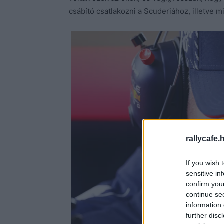
csábító csatlakozni a Scuderiához, illetve m
rallycafe.
If you wish 
sensitive in
confirm you
continue se
information 
further disc