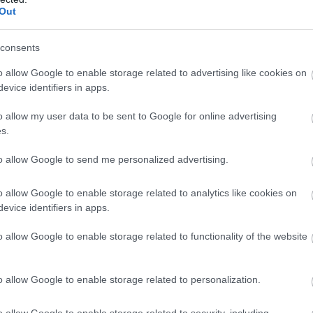
 már a mérnökzseni nélkül kellett volna megvívnia a
Out
is korábban megkörnyékezte a Ferrarinál összeálló
996-tól technikai igazgatóként csatlakozzon hozzájuk.
consents
o allow Google to enable storage related to advertising like cookies on
az ajánlaton, de akkoriban fiatal családom volt
evice identifiers in apps.
ességében harmadik lánya, Imogen még kicsi volt), és
o allow my user data to be sent to Google for online advertising
an maradok” – nyilatkozta a Sky Sports-nak,
s.
ást abszolút nem tartotta volna működőképesnek, és
gazoltam volna, Olaszországban is kellett volna élnem
to allow Google to send me personalized advertising.
olyásolta a döntést.”
o allow Google to enable storage related to analytics like cookies on
evice identifiers in apps.
o allow Google to enable storage related to functionality of the website
o allow Google to enable storage related to personalization.
o allow Google to enable storage related to security, including