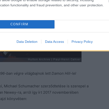
cation functionality and fraud prevention, and other user protection.
CONFIRM
Data Deletion
Data Access
Privacy Policy
996-ban végre világbajnok lett Damon Hill-lel
neki, Michael Schumacher szerződtetése is szerepel a
van Newey-ra, arról így írt 2017 novemberében
rajzi könyvében: