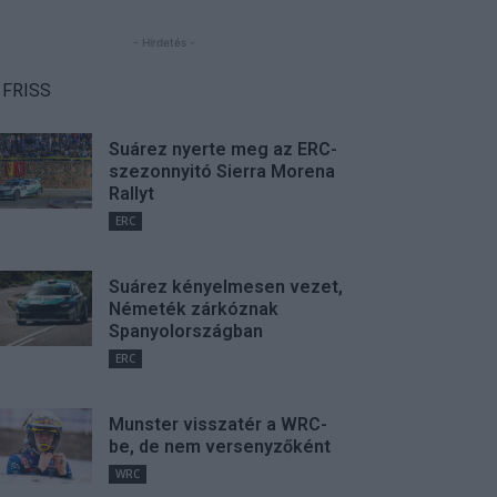
- Hirdetés -
FRISS
Suárez nyerte meg az ERC-
szezonnyitó Sierra Morena
Rallyt
ERC
Suárez kényelmesen vezet,
Németék zárkóznak
Spanyolországban
ERC
Munster visszatér a WRC-
be, de nem versenyzőként
WRC