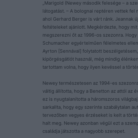
„Marigold (Newey második felesége – a szerk
látogatást. – A bolognai reptéren vettek fel 
ahol Gerhard Berger is várt ránk. Jeannak ú
feltételeket ajánlott. Megkérdezte, hogy m
megszerezni őt az 1996-os szezonra. Hogy ő
Schumacher egyértelműen félelmetes ellenfél
Ayrton [Sennával] folytatott beszélgetésem
kipörgésgátlót használ, még mindig élénken
tartottam volna, hogy ilyen kevéssel a törté
Newey természetesen az 1994-es szezonra u
váltig állította, hogy a Benetton az attól az
ez is nyugtalanította a háromszoros világbaj
sarkallta, hogy egy szerinte szabálytalan au
tervezőben vegyes érzéseket is kelt a törté
halt meg. Newey azonban végül ezt a szemp
családja játszotta a nagyobb szerepet.