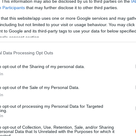
. This information may also be disclosed by us to third parties on the
IA
Participants
that may further disclose it to other third parties.
 that this website/app uses one or more Google services and may gath
including but not limited to your visit or usage behaviour. You may click 
ty Images/Red Bull Content Pool
 to Google and its third-party tags to use your data for below specifi
ogle consent section.
l Data Processing Opt Outs
o opt-out of the Sharing of my personal data.
kozta a Ferrari első, 80-as években történt
In
 hogy igent mondjon rá. Helyette inkább az IndyCar-
, a March/Leyton House-nál eltöltött éveket követően
o opt-out of the Sale of my Personal Data.
 1991 és 1994 között zsinórban három egyéni és négy
In
a 1994-ben és 1995-ben a Benetton és Michael
to opt-out of processing my Personal Data for Targeted
t, utóbbi évben pedig a Benetton a konstruktőrök
ing.
In
 Newey vezérletével a csapat visszavágott és 1996-ban
o opt-out of Collection, Use, Retention, Sale, and/or Sharing
ersonal Data that Is Unrelated with the Purposes for which it
lected.