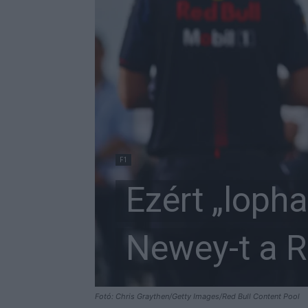
F1
Ezért „lopha
Newey-t a R
Fotó: Chris Graythen/Getty Images/Red Bull Content Pool