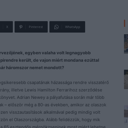
X
Pinterest
WhatsApp
ervezőjének, egyben valaha volt legnagyobb
pirendre került, de vajon miért mondana ezúttal
 már háromszor nemet mondott?
egsikeresebb csapatának házassága rendre visszatérő
trány, illetve Lewis Hamilton Ferrarihoz szerződése
ókönyvet. Adrian Newey a pályafutása során már több
k – először még a 80-as években, amikor az olaszok
zen visszautasítások alkalmával pedig mindig volt
zzön el Olaszországba. Alább felidézzük, hogy mik
y a 65 esztendős mérnökzseninek most miért lehetne