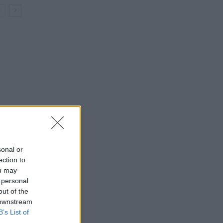
sonal or
ection to
ou may
 personal
out of the
 downstream
B’s List of