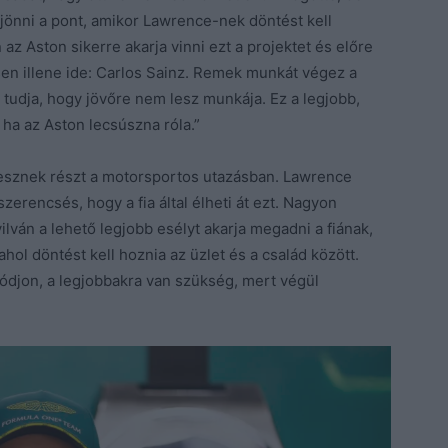
 jönni a pont, amikor Lawrence-nek döntést kell
 Aston sikerre akarja vinni ezt a projektet és előre
esen illene ide: Carlos Sainz. Remek munkát végez a
 tudja, hogy jövőre nem lesz munkája. Ez a legjobb,
 ha az Aston lecsúszna róla.”
vesznek részt a motorsportos utazásban. Lawrence
zerencsés, hogy a fia által élheti át ezt. Nagyon
lván a lehető legjobb esélyt akarja megadni a fiának,
hol döntést kell hoznia az üzlet és a család között.
tódjon, a legjobbakra van szükség, mert végül