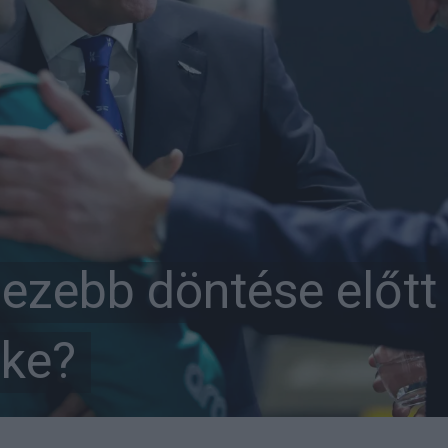
ezebb döntése előtt 
öke?