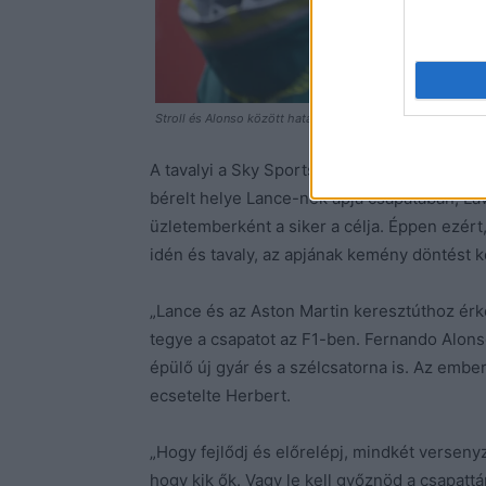
Stroll és Alonso között hatalmas a szakadék / Fotó: Aston
A tavalyi a Sky Sports szakértőjeként is te
bérelt helye Lance-nek apja csapatában, Lawr
üzletemberként a siker a célja. Éppen ezért,
idén és tavaly, az apjának kemény döntést 
„Lance és az Aston Martin keresztúthoz érk
tegye a csapatot az F1-ben. Fernando Alons
épülő új gyár és a szélcsatorna is. Az embe
ecsetelte Herbert.
„Hogy fejlődj és előrelépj, mindkét verseny
hogy kik ők. Vagy le kell győznöd a csapattá