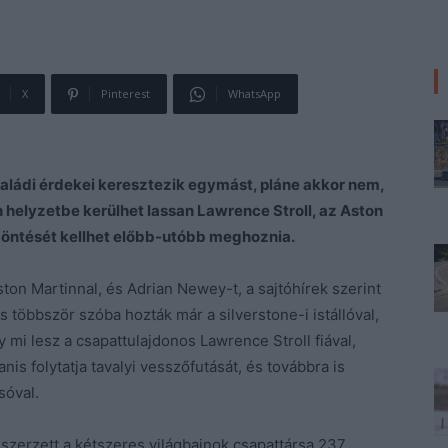
X
Pinterest
WhatsApp
aládi érdekei keresztezik egymást, pláne akkor nem,
en helyzetbe kerülhet lassan Lawrence Stroll, az Aston
döntését kellhet előbb-utóbb meghoznia.
on Martinnal, és Adrian Newey-t, a sajtóhírek szerint
is többször szóba hozták már a silverstone-i istállóval,
 mi lesz a csapattulajdonos Lawrence Stroll fiával,
nis folytatja tavalyi vesszőfutását, és továbbra is
sóval.
 szerzett a kétszeres világbajnok csapattársa 237