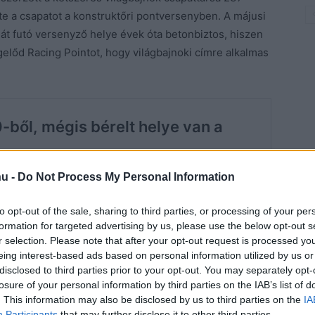
e a csapatot a konstruktőri pontversenyben. A májusi
át futó versenyző helye évek óta betonbiztos, hiszen
gelőd Racing Pointot, hogy világbajnoki címre alkalmas
hu -
Do Not Process My Personal Information
to opt-out of the sale, sharing to third parties, or processing of your per
formation for targeted advertising by us, please use the below opt-out s
r selection. Please note that after your opt-out request is processed y
eing interest-based ads based on personal information utilized by us or
disclosed to third parties prior to your opt-out. You may separately opt-
losure of your personal information by third parties on the IAB’s list of
. This information may also be disclosed by us to third parties on the
IA
Participants
that may further disclose it to other third parties.