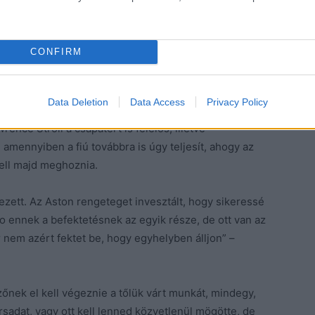
CONFIRM
 Martin F1 Team
Data Deletion
Data Access
Privacy Policy
vékenykedő expilóta szerint pedig akármennyire is van
ence Stroll a csapatért is felelős, illetve
 amennyiben a fiú továbbra is úgy teljesít, ahogy az
kell majd meghoznia.
ezett. Az Aston rengeteget invesztált, hogy sikeressé
o ennek a befektetésnek az egyik része, de ott van az
r nem azért fektet be, hogy egyhelyben álljon” –
zőnek el kell végeznie a tőlük várt munkát, mindegy,
rsadat, vagy ott kell lenned közvetlenül mögötte, de