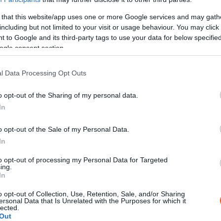
bogósaként és a 2020-as Török Nagydíj pole
 that this website/app uses one or more Google services and may gath
r nem mondható Verstappen, de akár még Leclerc vagy
including but not limited to your visit or usage behaviour. You may click 
 egy jó autóval képes lehet nyerni. Az utóbbi bő egy
 to Google and its third-party tags to use your data for below specifi
l ezzel kapcsolatban, hiszen az esetek többségében
ogle consent section.
súcsformában versenyző Alonsót.
l Data Processing Opt Outs
 induló Johnny Herbert úgy véli, ezzel együtt a Lance
o opt-out of the Sharing of my personal data.
In
 apja miatt, aki kanadai milliárdosként a csapat
o opt-out of the Sale of my Personal Data.
 csak emiatt a csapat tagja, de volt már pole pozíciója,
In
orsnak bizonyult. Megnyerte az F3-as Eb-t, ami nem
to opt-out of processing my Personal Data for Targeted
erek már akkor azzal támadták, hogy az apjáé a
ing.
In
utóban, ő pedig megtette ezt” –
idézi a
t.
o opt-out of Collection, Use, Retention, Sale, and/or Sharing
ersonal Data that Is Unrelated with the Purposes for which it
lected.
küszködik. Tavaly is voltak nehéz időszakai, de én
Out