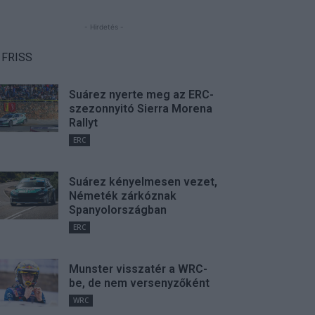
- Hirdetés -
FRISS
Suárez nyerte meg az ERC-
szezonnyitó Sierra Morena
Rallyt
ERC
Suárez kényelmesen vezet,
Németék zárkóznak
Spanyolországban
ERC
Munster visszatér a WRC-
be, de nem versenyzőként
WRC