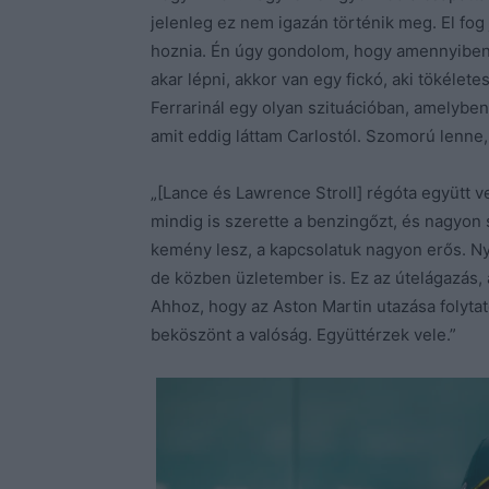
jelenleg ez nem igazán történik meg. El fog
hoznia. Én úgy gondolom, hogy amennyiben az
akar lépni, akkor van egy fickó, aki tökélet
Ferrarinál egy olyan szituációban, amelyben
amit eddig láttam Carlostól. Szomorú lenne,
„[Lance és Lawrence Stroll] régóta együtt 
mindig is szerette a benzingőzt, és nagyon s
kemény lesz, a kapcsolatuk nagyon erős. Nyi
de közben üzletember is. Ez az útelágazás, a
Ahhoz, hogy az Aston Martin utazása folyta
beköszönt a valóság. Együttérzek vele.”