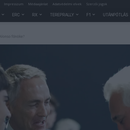
Impresszum
Médiaajánlat
Adatvédelmi elvek
Szerzői jogok
ERC
RX
TEREPRALLY
F1
UTÁNPÓTLÁS
 Alonso főnöke?