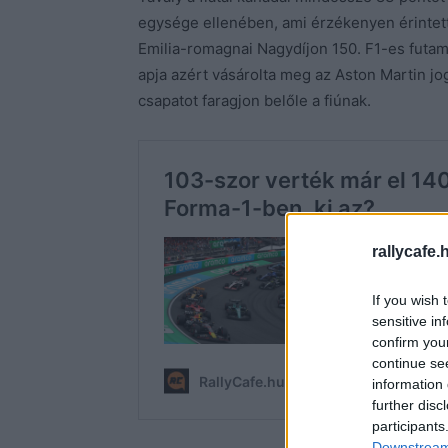
egysége ellenében, ami érzékenyen érintett
Emilia-romagnai Nagydíjon 150. F1-es futam
apja azért vásárolta meg az Aston Martin jo
csapatot faragjon belőle a fiúnak.
rallycafe.
If you wish 
sensitive in
confirm you
continue se
information 
further disc
participants
Downstream 