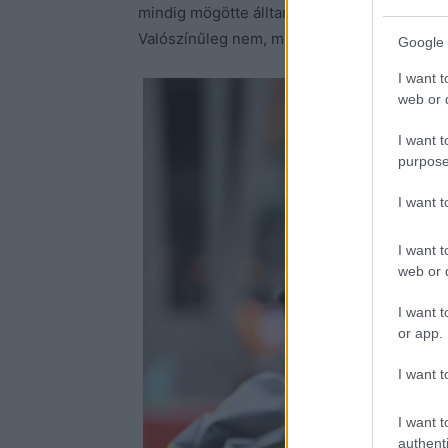
mindig mögötte álltam, mert volt néhány jó 
Valószínűleg nem, mert nem elég következet
Google 
I want t
web or d
I want t
purpose
I want 
I want t
web or d
I want t
or app.
I want t
I want t
authenti