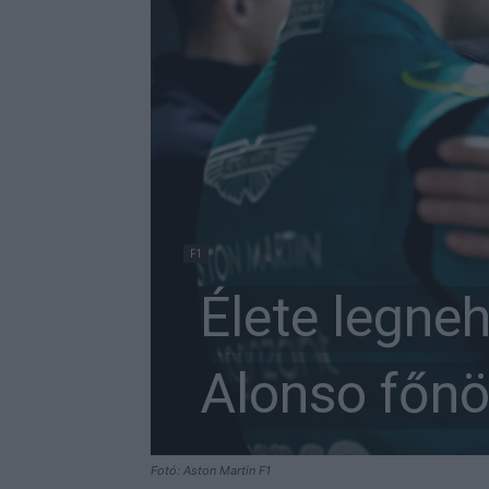
F1
Élete legneh
Alonso főn
Fotó: Aston Martin F1