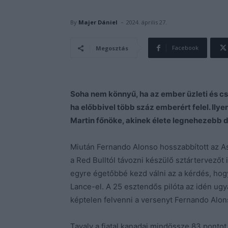
-
By
Majer Dániel
2024. április 27.
Facebook
Megosztás
Soha nem könnyű, ha az ember üzleti és cs
ha előbbivel több száz emberért felel. Ily
Martin főnöke, akinek élete legnehezebb 
Miután Fernando Alonso hosszabbított az Ast
a Red Bulltól távozni készülő sztártervezőt 
egyre égetőbbé kezd válni az a kérdés, hogy
Lance-el. A 25 esztendős pilóta az idén ugya
képtelen felvenni a versenyt Fernando Alon
Tavaly a fiatal kanadai mindössze 83 pontot