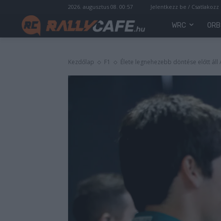
2026. augusztus 08. 00:57
Jelentkezz be / Csatlakozz
WRC
ORB
Kezdőlap
F1
Élete legnehezebb döntése előtt áll