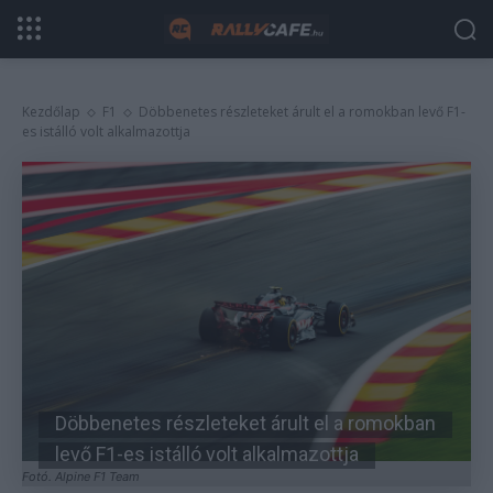
Kezdőlap
F1
Döbbenetes részleteket árult el a romokban levő F1-
es istálló volt alkalmazottja
Döbbenetes részleteket árult el a romokban
levő F1-es istálló volt alkalmazottja
Fotó. Alpine F1 Team