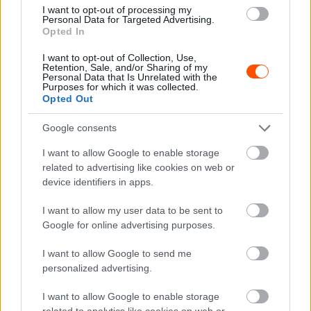
I want to opt-out of processing my
Personal Data for Targeted Advertising.
Opted In
I want to opt-out of Collection, Use,
Retention, Sale, and/or Sharing of my
Personal Data that Is Unrelated with the
Purposes for which it was collected.
Opted Out
Luca de Meo, a Renault csoport vezérigazgatója / Fotó: Groupe Renault
Google consents
I want to allow Google to enable storage
„Ha már a gyávaságnál tartunk, Laurent Rossi regnálása
related to advertising like cookies on web or
az Alpine vezérigazgatójaként újabb példa a gyenge
device identifiers in apps.
vezetésre és az emberség teljes hiányára. Számos
alkalmazottat pusztán politikai okok miatt bocsátott el,
I want to allow my user data to be sent to
Google for online advertising purposes.
azokat célozva, akikről azt gondolta, túl közel álltak a
korábbi vezetéshez, mindezt úgy, hogy még annyi
I want to allow Google to send me
tisztesség sem volt benne, hogy személyesen beszéljen
personalized advertising.
velük. Ehelyett a HR-részlegre hagyta a piszkos munkát
I want to allow Google to enable storage
(és nyilván nem vette számításba a különböző
related to analytics like cookies on web or