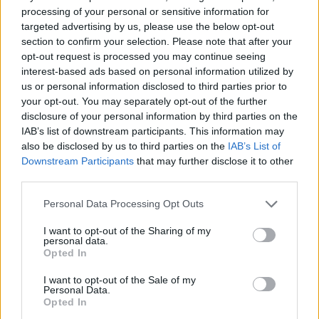
következménye. De Meo kudarca, hogy felismerje és
processing of your personal or sensitive information for
targeted advertising by us, please use the below opt-out
orvosolja a Laurent Rossi által két és fél év alatt
section to confirm your selection. Please note that after your
elkövetett hibákat, megbocsáthatatlan. De Meo saját
opt-out request is processed you may continue seeing
hibáinak el nem ismerése és a Rossi kinevezéséről
interest-based ads based on personal information utilized by
hozott rossz döntése jelentős károkat okozott az Alpine-
us or personal information disclosed to third parties prior to
your opt-out. You may separately opt-out of the further
nak és az egész Renault csoportnak. Hovatovább, De
disclosure of your personal information by third parties on the
Meónak még ahhoz sem volt meg a bátorsága, hogy maga
IAB’s list of downstream participants. This information may
jelentse be az F1-es motorgyártás befejezését, ami
also be disclosed by us to third parties on the
IAB’s List of
tükrözi a gyávaságát és a felelősség alóli kibúvását” –
írja
Downstream Participants
that may further disclose it to other
third parties.
Chauty.
Please note that this website/app uses one or more Google
Personal Data Processing Opt Outs
services and may gather and store information including but
not limited to your visit or usage behaviour. You may click to
I want to opt-out of the Sharing of my
personal data.
grant or deny consent to Google and its third-party tags to
Opted In
use your data for below specified purposes in below Google
consent section.
I want to opt-out of the Sale of my
Personal Data.
Opted In