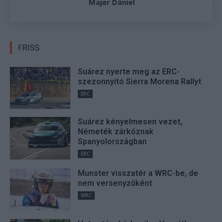
Majer Dániel
FRISS
Suárez nyerte meg az ERC-
szezonnyitó Sierra Morena Rallyt
ERC
Suárez kényelmesen vezet,
Németék zárkóznak
Spanyolországban
ERC
Munster visszatér a WRC-be, de
nem versenyzőként
WRC