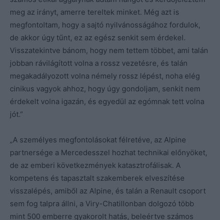
meg az irányt, amerre tereltek minket. Még azt is
megfontoltam, hogy a sajtó nyilvánosságához fordulok,
de akkor úgy tűnt, ez az egész senkit sem érdekel.
Visszatekintve bánom, hogy nem tettem többet, ami talán
jobban rávilágított volna a rossz vezetésre, és talán
megakadályozott volna némely rossz lépést, noha elég
cinikus vagyok ahhoz, hogy úgy gondoljam, senkit nem
érdekelt volna igazán, és egyedül az egómnak tett volna
jót.”
„A személyes megfontolásokat félretéve, az Alpine
partnersége a Mercedesszel hozhat technikai előnyöket,
de az emberi következmények katasztrofálisak. A
kompetens és tapasztalt szakemberek elveszítése
visszalépés, amiből az Alpine, és talán a Renault csoport
sem fog talpra állni, a Viry-Chatillonban dolgozó több
mint 500 emberre gyakorolt hatás, beleértve számos