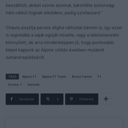
beszállítót, akiket szinte azonnal, bármiféle biztonsági
háló nélkül fognak elküldeni, pedig szívfacsaró.”
Chauty posztja persze aligha változtat bármin is, így ezzel
is leginkább a saját egóját növelte, vagy a lelkiismeretén
könnyített, de arra mindenképpen jó, hogy pontosabb
képet kapjunk az Alpine utóbbi években mutatott
zuhanórepüléséről.
TAGS
Alpine F1
Alpine F1 Team
Bruno Famin
F1
Forma–1
kiemelt
Facebook
X
Pinterest