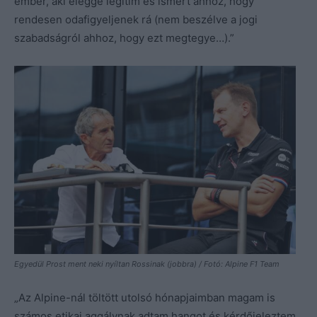
ember, aki eléggé legitim és ismert ahhoz, hogy
rendesen odafigyeljenek rá (nem beszélve a jogi
szabadságról ahhoz, hogy ezt megtegye…).”
Egyedül Prost ment neki nyíltan Rossinak (jobbra) / Fotó: Alpine F1 Team
„Az Alpine-nál töltött utolsó hónapjaimban magam is
számos etikai aggálynak adtam hangot és kérdőjeleztem