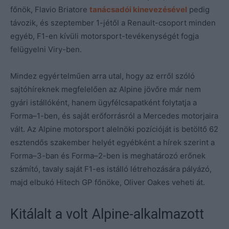
főnök, Flavio Briatore
tanácsadói kinevezésével
pedig
távozik, és szeptember 1-jétől a Renault-csoport minden
egyéb, F1-en kívüli motorsport-tevékenységét fogja
felügyelni Viry-ben.
Mindez egyértelműen arra utal, hogy az erről szóló
sajtóhíreknek megfelelően az Alpine jövőre már nem
gyári istállóként, hanem ügyfélcsapatként folytatja a
Forma–1-ben, és saját erőforrásról a Mercedes motorjaira
vált. Az Alpine motorsport alelnöki pozícióját is betöltő 62
esztendős szakember helyét egyébként a hírek szerint a
Forma–3-ban és Forma–2-ben is meghatározó erőnek
számító, tavaly saját F1-es istálló létrehozására pályázó,
majd elbukó Hitech GP főnöke, Oliver Oakes veheti át.
Kitálalt a volt Alpine-alkalmazott