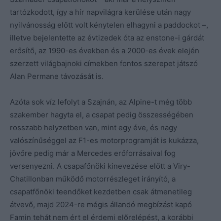
tartózkodott, így a hír napvilágra kerülése után nagy
nyilvánosság előtt volt kénytelen elhagyni a paddockot –,
illetve bejelentette az évtizedek óta az enstone-i gárdát
erősítő, az 1990-es években és a 2000-es évek elején
szerzett világbajnoki címekben fontos szerepet játszó
Alan Permane távozását is.
Azóta sok víz lefolyt a Szajnán, az Alpine-t még több
szakember hagyta el, a csapat pedig összességében
rosszabb helyzetben van, mint egy éve, és nagy
valószínűséggel az F1-es motorprogramját is kukázza,
jövőre pedig már a Mercedes erőforrásaival fog
versenyezni. A csapafőnöki kinevezése előtt a Viry-
Chatillonban működő motorrészleget irányító, a
csapatfőnöki teendőket kezdetben csak átmenetileg
átvevő, majd 2024-re mégis állandó megbízást kapó
Famin tehát nem ért el érdemi előrelépést, a korábbi