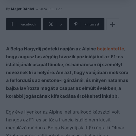
-
By
Majer Dániel
2024. július 27.
Facebook
X
Pinterest
A Belga Nagydíj pénteki napján az Alpine
bejelentette
,
hogy augusztus végéig távozik pozíciójából az F1-es
istállójának csapatfőnöke, és hamarosan új személyt
neveznek ki a helyére. Ám azt, hogy valójában mekkora
a felfordulás az enstone-i gárdánál, és milyen hatalmas
bajba lavírozta magát a csapat az elmúlt években, a
korábbi jogászának kifakadása érzékelteti inkább.
Egy éve ilyenkor az Alpine-nél uralkodó káosztól volt
hangos az F1-es sajtó: a francia istálló nem kicsit
megalázó módon a Belga Nagydíj alatt (!) rúgta ki Otmar
Szafnauer csapatfőnököt – aki már a helyszínen