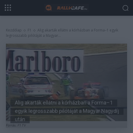
Kezdőlap
F1
Alig akarták ellátni a kórházban a Forma–1 egyik
legrosszabb pilótáját a Magyar...
Alig akarták ellátni a kórházban a Forma–1
egyik legrosszabb pilótáját a Magyar Nagydíj
után
Forrás: F1 TV