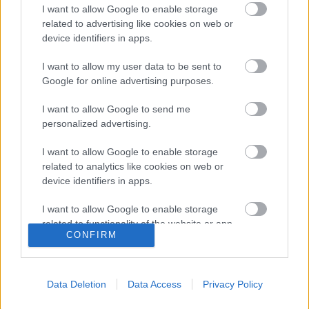
I want to allow Google to enable storage
related to advertising like cookies on web or
device identifiers in apps.
TAGS
1995
F1
Forma–1
Hungaroring
Inoue Taki
I want to allow my user data to be sent to
kiemelt
Magyar Nagydíj
Google for online advertising purposes.
Facebook
X
Pinterest
I want to allow Google to send me
personalized advertising.
I want to allow Google to enable storage
related to analytics like cookies on web or
Majer Dániel
device identifiers in apps.
I want to allow Google to enable storage
related to functionality of the website or app.
CONFIRM
FRISS
I want to allow Google to enable storage
related to personalization.
Suárez nyerte meg az ERC-
Data Deletion
Data Access
Privacy Policy
szezonnyitó Sierra Morena Rallyt
I want to allow Google to enable storage
ERC