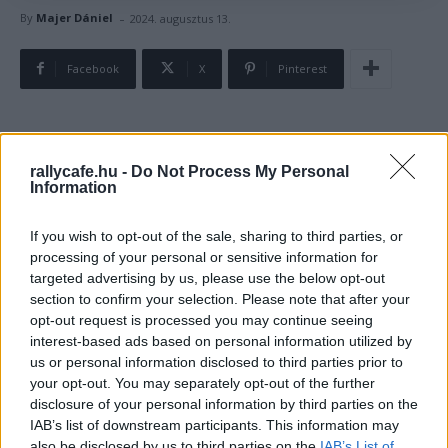
-
By
Majer Dániel
2024. augusztus 13.
Facebook
X
Pinterest
Ma, augusztus 13-án van az évfordulója az 1995-ös
rallycafe.hu -
Do Not Process My Personal
Magyar Nagydíjnak. A Hungaroringen rendezett 10.
Information
Forma–1-es futam kapcsán azonban nem az élen zajló
csata – hiszen Damon Hill tükörsimán húzta be
If you wish to opt-out of the sale, sharing to third parties, or
pályafutása második mogyoródi győzelmét – hanem
processing of your personal or sensitive information for
egy meglehetősen groteszk eset miatt érdemes
targeted advertising by us, please use the below opt-out
section to confirm your selection. Please note that after your
megemlékezni. Ezen a versenyen ütötte el ugyanis az
opt-out request is processed you may continue seeing
egyik beavatkozó autó
a minden idők legrosszabb F1-
interest-based ads based on personal information utilized by
es pilótáinak listáján is helyet kapó
Inoue Takit, akinek a
us or personal information disclosed to third parties prior to
kálváriája nem ért véget azzal, hogy a saját autójának
your opt-out. You may separately opt-out of the further
disclosure of your personal information by third parties on the
oltásában segédkezni próbálva találkozott a Tatrával,
IAB’s list of downstream participants. This information may
sőt! Hogy mi történt a saját bevallása szerint is igazi
also be disclosed by us to third parties on the
IAB’s List of