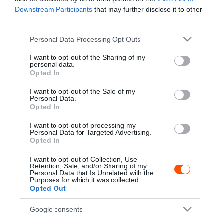
kutyaütőnek számító japánnak azután, hogy
Downstream Participants
that may further disclose it to other
összekaparták a fűről, alábbi cikkünkben tudhat meg
third parties.
többet.
Please note that this website/app uses one or more Google
Personal Data Processing Opt Outs
services and may gather and store information including but
not limited to your visit or usage behaviour. You may click to
I want to opt-out of the Sharing of my
personal data.
grant or deny consent to Google and its third-party tags to
Opted In
use your data for below specified purposes in below Google
consent section.
I want to opt-out of the Sale of my
Personal Data.
Opted In
I want to opt-out of processing my
Personal Data for Targeted Advertising.
Opted In
I want to opt-out of Collection, Use,
Retention, Sale, and/or Sharing of my
Personal Data that Is Unrelated with the
Purposes for which it was collected.
Opted Out
Google consents