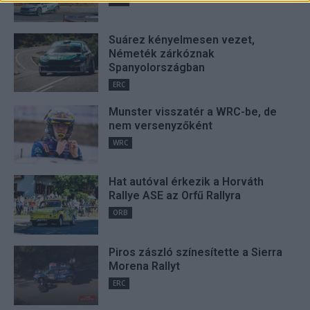
related to security, including authentication
functionality and fraud prevention, and other
user protection.
Suárez kényelmesen vezet,
Németék zárkóznak
Spanyolországban
ERC
Munster visszatér a WRC-be, de
nem versenyzőként
WRC
Hat autóval érkezik a Horváth
Rallye ASE az Orfű Rallyra
ORB
Piros zászló színesítette a Sierra
Morena Rallyt
ERC