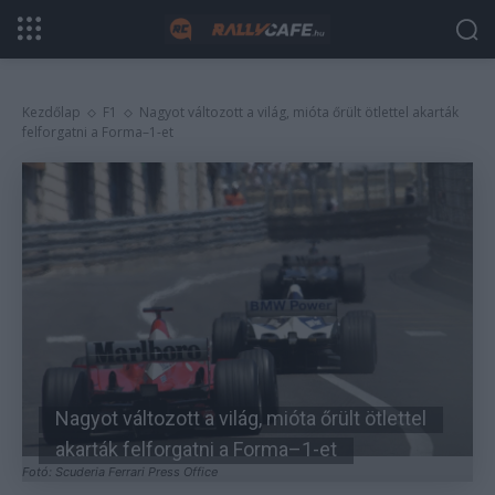
Kezdőlap
F1
Nagyot változott a világ, mióta őrült ötlettel akarták
felforgatni a Forma–1-et
Nagyot változott a világ, mióta őrült ötlettel
akarták felforgatni a Forma–1-et
Fotó: Scuderia Ferrari Press Office