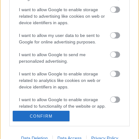
I want to allow Google to enable storage
related to advertising like cookies on web or
device identifiers in apps.
I want to allow my user data to be sent to
TAGS
2002
F1
Ferrari
FIA
Forma–1
kiemelt
Google for online advertising purposes.
Max Mosley
I want to allow Google to send me
personalized advertising.
Facebook
X
Pinterest
I want to allow Google to enable storage
related to analytics like cookies on web or
device identifiers in apps.
Majer Dániel
I want to allow Google to enable storage
related to functionality of the website or app.
CONFIRM
I want to allow Google to enable storage
related to personalization.
FRISS
I want to allow Google to enable storage
Data Deletion
Data Access
Privacy Policy