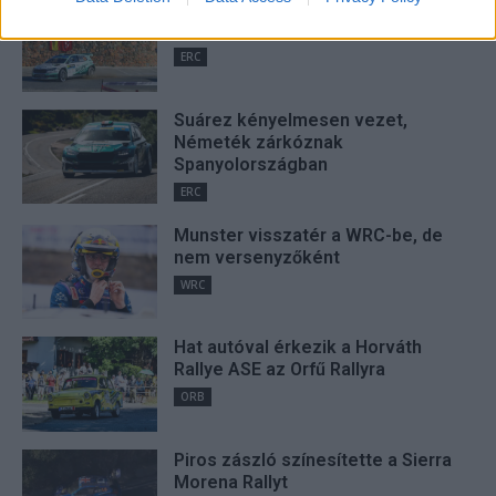
Suárez nyerte meg az ERC-
related to security, including authentication
szezonnyitó Sierra Morena Rallyt
functionality and fraud prevention, and other
ERC
user protection.
Suárez kényelmesen vezet,
Németék zárkóznak
Spanyolországban
ERC
Munster visszatér a WRC-be, de
nem versenyzőként
WRC
Hat autóval érkezik a Horváth
Rallye ASE az Orfű Rallyra
ORB
Piros zászló színesítette a Sierra
Morena Rallyt