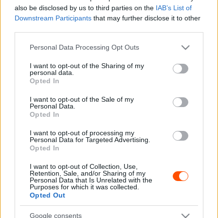
also be disclosed by us to third parties on the
IAB’s List of
Moslye, arról alábbi cikkünkben írtunk bővebben:
Downstream Participants
that may further disclose it to other
third parties.
Please note that this website/app uses one or more Google
Personal Data Processing Opt Outs
services and may gather and store information including but
not limited to your visit or usage behaviour. You may click to
I want to opt-out of the Sharing of my
personal data.
grant or deny consent to Google and its third-party tags to
Opted In
use your data for below specified purposes in below Google
consent section.
I want to opt-out of the Sale of my
Personal Data.
Opted In
I want to opt-out of processing my
Personal Data for Targeted Advertising.
Opted In
I want to opt-out of Collection, Use,
Retention, Sale, and/or Sharing of my
Personal Data that Is Unrelated with the
Purposes for which it was collected.
Opted Out
Google consents