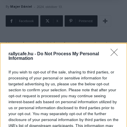
-
By
Majer Dániel
2024. október 13.
Facebook
X
Pinterest
Manapság rendre teltházas futamokat rendeznek a
Forma–1-ben, a Liberty Mediának köszönhetően pedig
rallycafe.hu -
Do Not Process My Personal
Information
soha nem látott népszerűségnek örvend a sportág és
folyamatosan dőlnek a nézettségi rekordok. Így szinte
If you wish to opt-out of the sale, sharing to third parties, or
már nem is emlékszünk arra, amikor a 2000-es évek
processing of your personal or sensitive information for
elején foghíjas lelátók előtt, egyre csökkenő nézettség
targeted advertising by us, please use the below opt-out
mellett zajlottak a futamok, részben a Ferrari
section to confirm your selection. Please note that after your
egyeduralmának köszönhetően. A
2002-es szezon
opt-out request is processed you may continue seeing
interest-based ads based on personal information utilized by
végére pedig olyan mértékben romlottak a számok,
us or personal information disclosed to third parties prior to
hogy az FIA elnöke igencsak meredek javaslattal állt
your opt-out. You may separately opt-out of the further
elő, amely megvalósulás esetén fenekestül forgatta
disclosure of your personal information by third parties on the
volna fel a száguldó cirkuszt. Hogy mit javasolt Max
IAB’s list of downstream participants. This information may