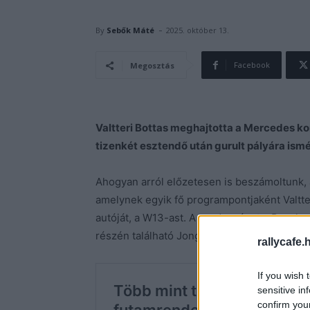
-
By
Sebők Máté
2025. október 13.
Facebook
Megosztás
Valtteri Bottas meghajtotta a Mercedes ko
tizenkét esztendő után gurult pályára ismé
Ahogyan arról előzetesen is beszámoltunk,
amelynek egyik fő programpontjaként Valtter
autóját, a W13-ast. A rendezvényt a Peach
részén található Jongin nevű városban.
rallycafe.
If you wish 
sensitive in
confirm you