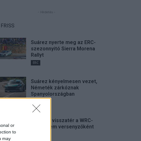
- Hirdetés -
FRISS
Suárez nyerte meg az ERC-
szezonnyitó Sierra Morena
Rallyt
ERC
Suárez kényelmesen vezet,
Németék zárkóznak
Spanyolországban
ERC
Munster visszatér a WRC-
sonal or
be, de nem versenyzőként
ection to
WRC
ou may