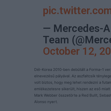
pic.twitter.c
— Mercedes-
Team (@Merc
October 12, 2
Dél-Korea 2010-ben debütált a Forma–1 vers
elnevezésű pályával. Az aszfaltcsík ténylege
volt biztos, hogy meg lehet rendezni a futa
emlékezetesre sikerült, hiszen az eső miatt
Mark Webber összetörte a Red Bullt, Sebasti
Alonso nyert.