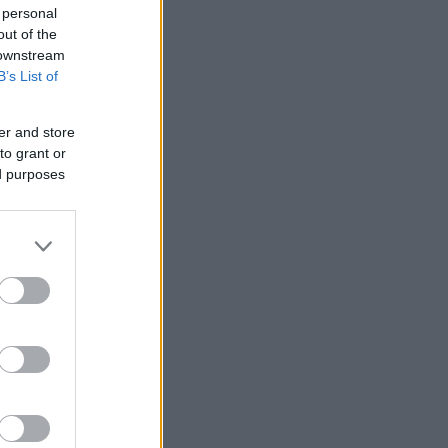
 personal
out of the
 downstream
B’s List of
er and store
to grant or
ed purposes