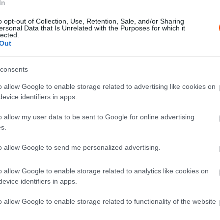
In
o opt-out of Collection, Use, Retention, Sale, and/or Sharing
G 🍩👑
ersonal Data that Is Unrelated with the Purposes for which it
lected.
Out
m/mtSTtBLifj
consents
AMG PETRONAS F1
o allow Google to enable storage related to advertising like cookies on
evice identifiers in apps.
edesAMGF1)
o allow my user data to be sent to Google for online advertising
025
s.
to allow Google to send me personalized advertising.
 hogy a Forma–1 ezzel visszatért Dél-Koreába, de az
o allow Google to enable storage related to analytics like cookies on
evice identifiers in apps.
r láthattak élőben száguldó F1-es kocsit. A Koreai
ynaptárnak, amikor már Bottas is a mezőny tagja volt,
o allow Google to enable storage related to functionality of the website
.