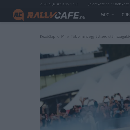
2026. augusztus 06. 17:36
Jelentkezz be / Csatlakozz
WRC
ORB
Kezdőlap
F1
Több mint egy évtized után száguldot