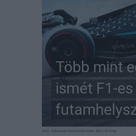
F1
Több mint e
ismét F1-es
futamhelysz
Fotó: Sebastian Kawka/Mercedes-Benz Archive