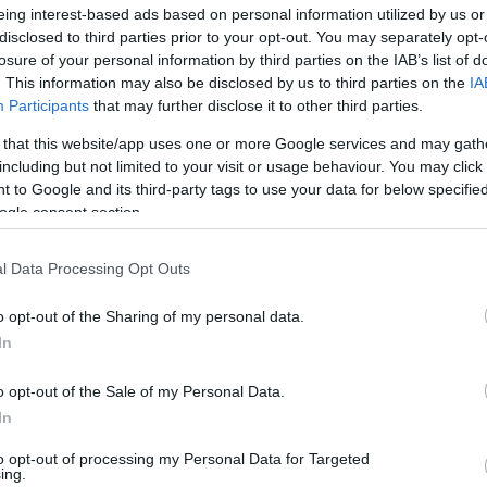
eing interest-based ads based on personal information utilized by us or
disclosed to third parties prior to your opt-out. You may separately opt-
losure of your personal information by third parties on the IAB’s list of
. This information may also be disclosed by us to third parties on the
IA
Participants
that may further disclose it to other third parties.
 that this website/app uses one or more Google services and may gath
including but not limited to your visit or usage behaviour. You may click 
 to Google and its third-party tags to use your data for below specifi
ogle consent section.
l Data Processing Opt Outs
nem kevesebb mint 25 ezren látogattak ki, és finn
zősereget, hiszen jó néhány kört megtett a 4,5
o opt-out of the Sharing of my personal data.
ételek tanúsága szerint „fánkozott” is. A jelenlévők
In
 számos emléktárgyat, köztük sisakokat és overálokat is
o opt-out of the Sale of my Personal Data.
In
to opt-out of processing my Personal Data for Targeted
ing.