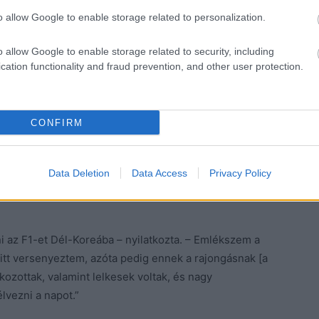
o allow Google to enable storage related to personalization.
ered the goods 💪💪
o allow Google to enable storage related to security, including
ter.com/qys4tbUunC
cation functionality and fraud prevention, and other user protection.
AMG PETRONAS F1
CONFIRM
edesAMGF1)
Data Deletion
Data Access
Privacy Policy
025
i az F1-et Dél-Koreába – nyilatkozta. – Emlékszem a
tt versenyeztem, azóta pedig ennek a rajongásnak [a
kozottak, valamint lelkesek voltak, és nagy
élvezni a napot.”