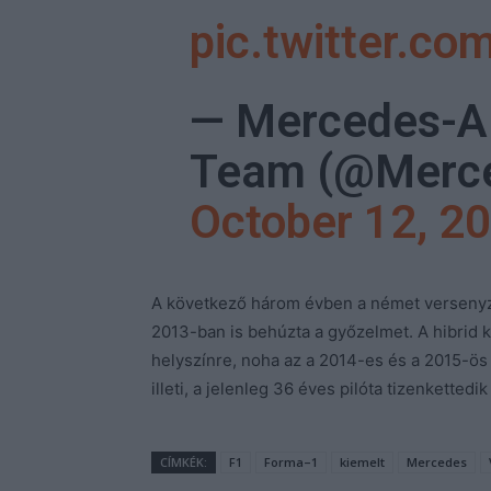
pic.twitter.c
— Mercedes-
Team (@Merc
October 12, 2
A következő három évben a német versenyző
2013-ban is behúzta a győzelmet. A hibrid 
helyszínre, noha az a 2014-es és a 2015-ös
illeti, a jelenleg 36 éves pilóta tizenketted
CÍMKÉK:
F1
Forma–1
kiemelt
Mercedes