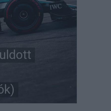
uldott
ók)