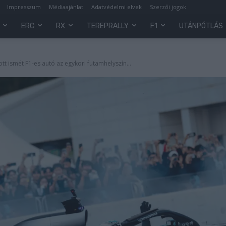
Impresszum
Médiaajánlat
Adatvédelmi elvek
Szerzői jogok
ERC
RX
TEREPRALLY
F1
UTÁNPÓTLÁS
t ismét F1-es autó az egykori futamhelyszín...