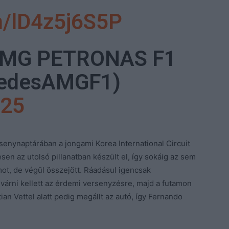
om/lD4z5j6S5P
AMG PETRONAS F1
edesAMGF1)
025
enynaptárában a jongami Korea International Circuit
sen az utolsó pillanatban készült el, így sokáig az sem
mot, de végül összejött. Ráadásul igencsak
 várni kellett az érdemi versenyzésre, majd a futamon
an Vettel alatt pedig megállt az autó, így Fernando