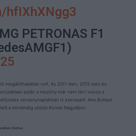
om/hfIXhXNgg3
AMG PETRONAS F1
edesAMGF1)
025
 megállíthatatlan volt, és 2011-ben, 2012-ben és
korszakban aztán a mezőny már nem tért vissza a
 előzetes versenynaptárban is szerepelt. Ami Bottast
ik lett a mindmáig utolsó Koreai Nagydíjon.
Valtteri Bottas