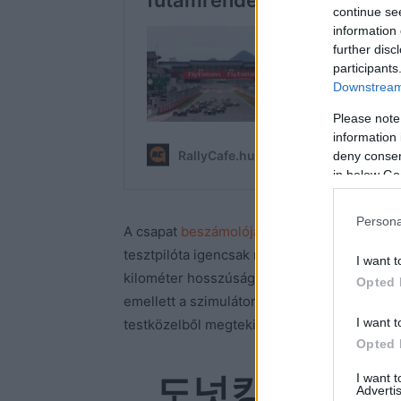
continue se
information 
further disc
participants
Downstream 
Please note
information 
deny consent
in below Go
Persona
A csapat
beszámolója
alapján az eseményre 
tesztpilóta igencsak megörvendeztette a né
I want t
kilométer hosszúságú pályán, ráadásul a felv
Opted 
emellett a szimulátort is kipróbálhatták, és
I want t
testközelből megtekinthettek.
Opted 
I want 
도넛킹! 🍩👑
Advertis