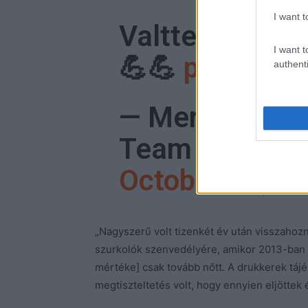
I want t
Valtteri deliv
I want t
💪💪
pic.twit
authenti
— Mercedes-
Team (@Merc
October 12, 2
„Nagyszerű volt tizenkét év után visszahozn
szurkolók szenvedélyére, amikor 2013-ban i
mértéke] csak tovább nőtt. A drukkerek tájé
megtiszteltetés volt, hogy ennyien eljöttek 