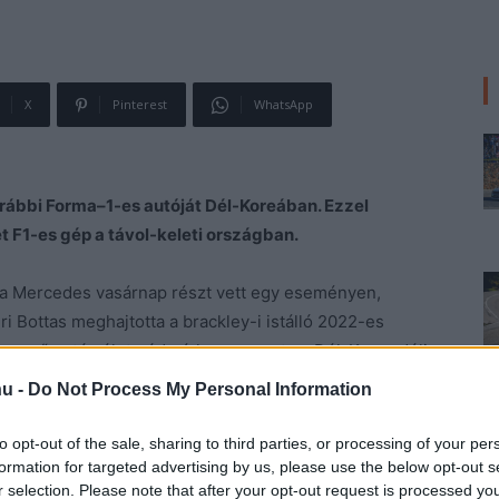
X
Pinterest
WhatsApp
rábbi Forma–1-es autóját Dél-Koreában. Ezzel
t F1-es gép a távol-keleti országban.
 a Mercedes vasárnap részt vett egy eseményen,
i Bottas meghajtotta a brackley-i istálló 2022-es
es nevű autós életmódmárka szervezte a Dél-Korea déli
hu -
Do Not Process My Personal Information
to opt-out of the sale, sharing to third parties, or processing of your per
formation for targeted advertising by us, please use the below opt-out s
r selection. Please note that after your opt-out request is processed y