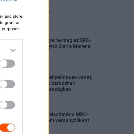
- Hirdetés -
er and store
to grant or
FRISS
ed purposes
Suárez nyerte meg az ERC-
szezonnyitó Sierra Morena
Rallyt
ERC
Suárez kényelmesen vezet,
Németék zárkóznak
Spanyolországban
ERC
Munster visszatér a WRC-
be, de nem versenyzőként
WRC