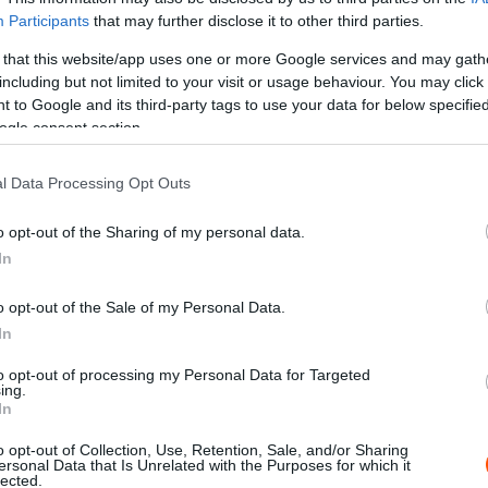
Participants
that may further disclose it to other third parties.
 that this website/app uses one or more Google services and may gath
including but not limited to your visit or usage behaviour. You may click 
X
Pinterest
WhatsApp
 to Google and its third-party tags to use your data for below specifi
ogle consent section.
l Data Processing Opt Outs
 hangsúlyt a Nova Gorica Rallyn, így még
et.
o opt-out of the Sharing of my personal data.
In
árult a Mitropa Kupa szlovéniai fordulója, ugyanis
o opt-out of the Sale of my Personal Data.
erte
a Nova Gorica Rallyt.
Az ERC-szezonzáróra
In
re állt, és onnantól kezdve nem is adta át másnak a
to opt-out of processing my Personal Data for Targeted
ing.
In
k túl, amely során bebizonyosodott, hogy a csapat, a
o opt-out of Collection, Use, Retention, Sale, and/or Sharing
dei szezon utolsó ERC-futamára – osztotta meg a
ersonal Data that Is Unrelated with the Purposes for which it
lected.
ge fő célja a tesztelés és az adatgyűjtés volt, és ez