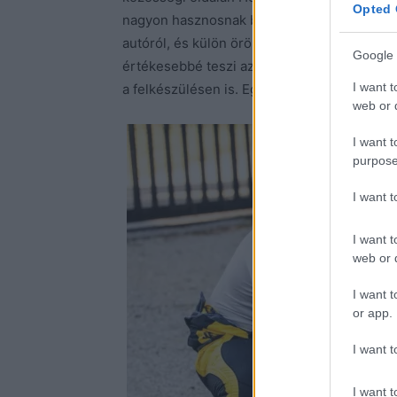
Opted 
nagyon hasznosnak bizonyult számunkra: több
autóról, és külön öröm, hogy mindemellett
Google 
értékesebbé teszi az egész hétvégét, hisze
I want t
a felkészülésen is. Egy igazán pozitív lépés
web or d
I want t
purpose
I want 
I want t
web or d
I want t
or app.
I want t
I want t