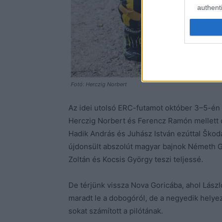
authenti
Fotó: Herczig Norbert
Az idei utolsó ERC-futamot október 3–5-é
Herczig Norbert és Ferencz Ramón mellett ot
Hadik András és Juhász István ezúttal Škoda
újdonsült abszolút magyar bajnok Németh Ge
Zoltán és Kocsis György teszi teljessé.
De térjünk vissza Nova Goricába, ahol Lász
maradt le a dobogóról, de a negyedik helyez
sokat számított a pilótának.