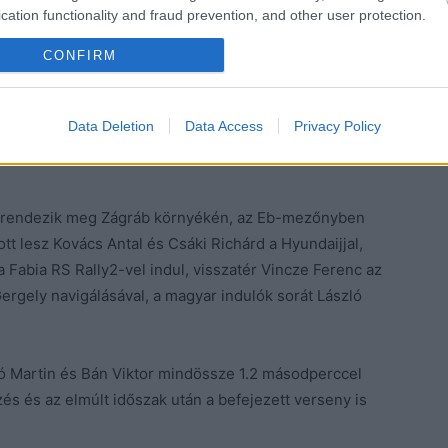
cation functionality and fraud prevention, and other user protection.
CONFIRM
Data Deletion
Data Access
Privacy Policy
n rendezik meg Zágráb környékén, az Eb-mezőnyben
t lesz Kovács Antal és Csáki Richárd a Hyundaijjal,
 Fabia RS Rally2-vel indul, visszatér Vincze Ferenc az
rgely navigálásával, a magyar indulók sorát László
ló Martin és Bán Viktor mindössze 1.2 másodperccel
és és az elmúlt időszak után a befejezett verseny is