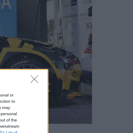
is örült
sonal or
ection to
ou may
 personal
out of the
 downstream
B’s List of