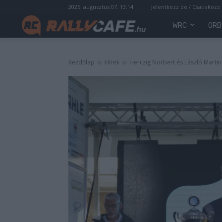
2026. augusztus 07. 13:14
Jelentkezz be / Csatlakozz
WRC
ORB
Kezdőlap
Hírek
Herczig Norbert és László Martin 