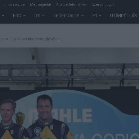
Impresszum
Médiaajánlat
Adatvédelmi elvek
Szerzői jogok
ERC
RX
TEREPRALLY
F1
UTÁNPÓTLÁS
is örült a szlovéniai szereplésének