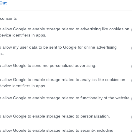
Out
 beállítást is kipróbáltunk, sokat tanultunk az
 a győzelemnek is örülhetünk. Ez az eredmény még
consents
n a fókusz nem kizárólag a teljesítményen volt, hanem
o allow Google to enable storage related to advertising like cookies on
 volt ez az egész csapat számára.”
evice identifiers in apps.
o allow my user data to be sent to Google for online advertising
s.
to allow Google to send me personalized advertising.
o allow Google to enable storage related to analytics like cookies on
evice identifiers in apps.
o allow Google to enable storage related to functionality of the website
o allow Google to enable storage related to personalization.
o allow Google to enable storage related to security, including