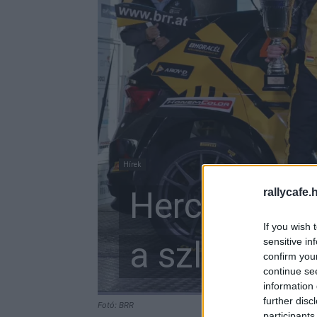
Hírek
Herczig Norb
rallycafe.
If you wish 
a szlovénia
sensitive in
confirm you
continue se
information 
further disc
Fotó: BRR
participants