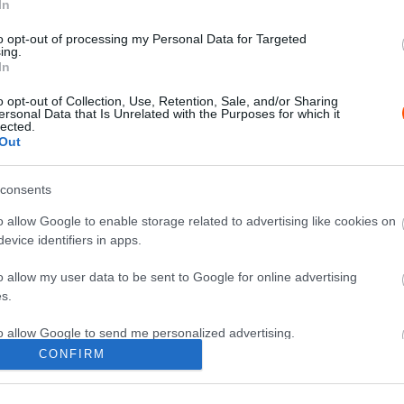
In
Herczig Norbert és László Martin
is örült a szlovéniai szereplésének
to opt-out of processing my Personal Data for Targeted
ing.
Lakner Gábor
-
2025. szeptember 29.
0
In
o opt-out of Collection, Use, Retention, Sale, and/or Sharing
0
ersonal Data that Is Unrelated with the Purposes for which it
lected.
Out
consents
o allow Google to enable storage related to advertising like cookies on
evice identifiers in apps.
ERC
o allow my user data to be sent to Google for online advertising
Herczig Norberték autójának
s.
festésére is lehet voksolni az ERC
év végi szavazásán
to allow Google to send me personalized advertising.
CONFIRM
Hund Gábor
-
2025. szeptember 16.
0
0
o allow Google to enable storage related to analytics like cookies on
evice identifiers in apps.