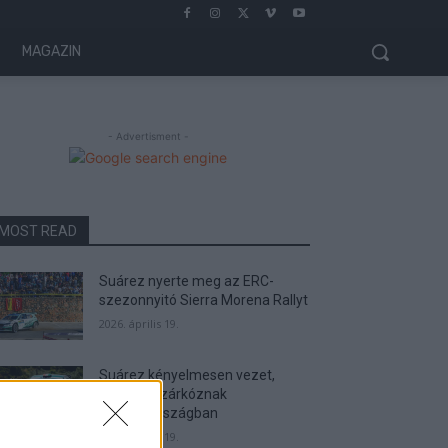
MAGAZIN
- Advertisment -
MOST READ
Suárez nyerte meg az ERC-
szezonnyitó Sierra Morena Rallyt
2026. április 19.
Suárez kényelmesen vezet,
Németék zárkóznak
Spanyolországban
2026. április 19.