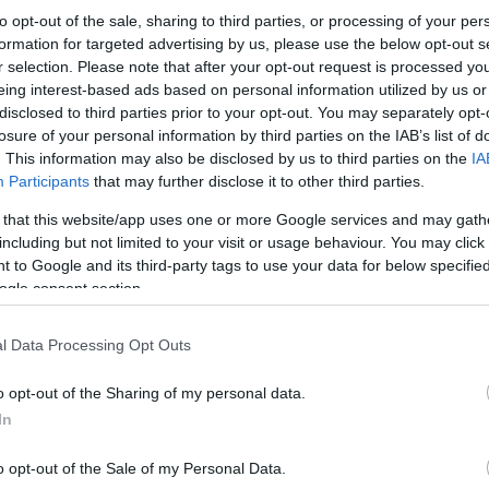
to opt-out of the sale, sharing to third parties, or processing of your per
formation for targeted advertising by us, please use the below opt-out s
r selection. Please note that after your opt-out request is processed y
eing interest-based ads based on personal information utilized by us or
disclosed to third parties prior to your opt-out. You may separately opt-
losure of your personal information by third parties on the IAB’s list of
. This information may also be disclosed by us to third parties on the
IA
ERC
Participants
that may further disclose it to other third parties.
a
Armstrong szárnyalt a Horvát Rally
 that this website/app uses one or more Google services and may gath
át
drámai első napján, Marczyk lenne
including but not limited to your visit or usage behaviour. You may click 
a bajnok, Herczig hetedik
 to Google and its third-party tags to use your data for below specifi
ogle consent section.
Hund Gábor
-
2025. október 4.
0
0
l Data Processing Opt Outs
o opt-out of the Sharing of my personal data.
In
o opt-out of the Sale of my Personal Data.
Hírek