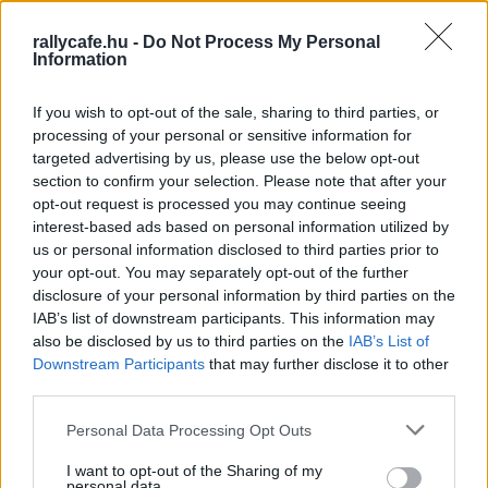
Subaruval nyerte az ORB-t, míg Herczig Norbert és
rallycafe.hu -
Do Not Process My Personal
Baranyai László Subaru Impreza WRC-vel a NYRB
Information
abszolút bajnoki címét.
If you wish to opt-out of the sale, sharing to third parties, or
processing of your personal or sensitive information for
targeted advertising by us, please use the below opt-out
section to confirm your selection. Please note that after your
opt-out request is processed you may continue seeing
interest-based ads based on personal information utilized by
us or personal information disclosed to third parties prior to
your opt-out. You may separately opt-out of the further
disclosure of your personal information by third parties on the
IAB’s list of downstream participants. This information may
also be disclosed by us to third parties on the
IAB’s List of
Downstream Participants
that may further disclose it to other
third parties.
Herczig Norbert számára így 2015-ben érkezett el a
pillanat, amikor az első ORB-bajnoki címét is szerezhette
Please note that this website/app uses one or more Google
Personal Data Processing Opt Outs
services and may gather and store information including but
Igor Bacigál navigálásával Skoda Fabia R5-tel.
not limited to your visit or usage behaviour. You may click to
I want to opt-out of the Sharing of my
personal data.