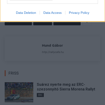
TAGS
Herczig Norbert
kiemelt
ORB
ORB sztori
Data Deletion
Data Access
Privacy Policy
Facebook
X
Pinterest
Hund Gábor
http://rallycafe.hu
FRISS
Suárez nyerte meg az ERC-
szezonnyitó Sierra Morena Rallyt
ERC