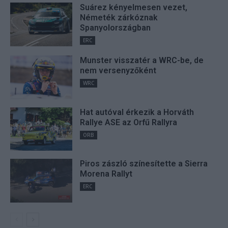
Suárez kényelmesen vezet,
Németék zárkóznak
Spanyolországban
ERC
Munster visszatér a WRC-be, de
nem versenyzőként
WRC
Hat autóval érkezik a Horváth
Rallye ASE az Orfű Rallyra
ORB
Piros zászló színesítette a Sierra
Morena Rallyt
ERC