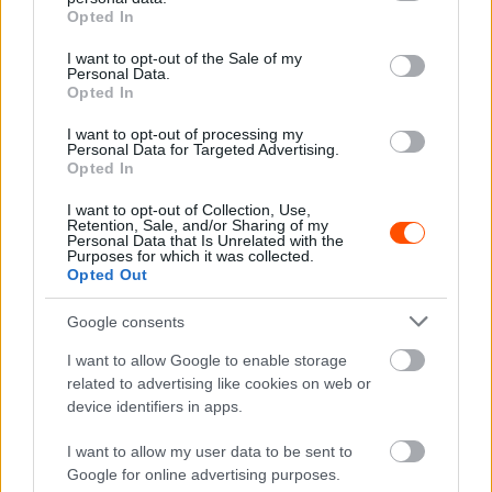
grant or deny consent to Google and its third-party tags to
Opted In
A 10 évvel ezelőtti szezon során Herczigék fantasztikus
use your data for below specified purposes in below Google
évet teljesítettek, hét futamból négyet tudtak megnyerni,
consent section.
I want to opt-out of the Sale of my
Personal Data.
Kassán pedig már az abszolút 15. hely és 7 szerzett pont
Opted In
is elég volt a bajnoki cím megszerzéséhez.
I want to opt-out of processing my
Personal Data for Targeted Advertising.
Opted In
I want to opt-out of Collection, Use,
Retention, Sale, and/or Sharing of my
Personal Data that Is Unrelated with the
Purposes for which it was collected.
Opted Out
Google consents
I want to allow Google to enable storage
related to advertising like cookies on web or
device identifiers in apps.
A bajnoki évet felejthetetlenné téve Herczigék a
I want to allow my user data to be sent to
szezonzáró Mecsek Rallyn egy Skoda Felicia Kit Carral
Google for online advertising purposes.
álltak rajthoz. Ennek oka az volt, hogy a budapesti