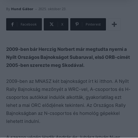
-
By
Hund Gábor
2025. október 23.
Facebook
X
Pinterest
2009-ben bár Herczig Norbert már megtudta nyerni a
Nyílt Országos Bajnokságot Subaruval, első ORB-címét
2005-ben szerezte meg Skodával.
2009-ben az MNASZ két bajnokságot írt ki itthon. A Nyílt
Rally Bajnokság mezőnyét a WRC-vel, A-csoportos és H-
csoportos autókkal indulók alkották, gyakorlatilag ezt
lehet a mai ORC elődjének tekinteni. Az Országos Rally
Bajnokságban az N-csoportos és homológ gépekkel
lehetett indulni.
A szezon végén Hadik András és Juhász István N-es