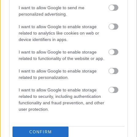
versenyző 1998-ban egy ilyen autóval kezdte karrierjét.
I want to allow Google to send me
personalized advertising.
I want to allow Google to enable storage
related to analytics like cookies on web or
device identifiers in apps.
I want to allow Google to enable storage
related to functionality of the website or app.
I want to allow Google to enable storage
related to personalization.
I want to allow Google to enable storage
related to security, including authentication
functionality and fraud prevention, and other
Fotó: Kálmán Norbert / rallyfotok.hu
user protection.
Herczigék később 2016-ban és 2017-ben is ORB-címet
szereztek.
CONFIRM