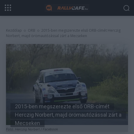
Kezdőlap
ORB
2015-ben megszerezte első ORB-címét Herczig
Norbert, majd örömautózással zárt a Mecseken
2015-ben megszerezte első ORB-címét
Herczig Norbert, majd örömautózással zárt a
Mecseken
Fotó: Herczig Norbert / Facebook