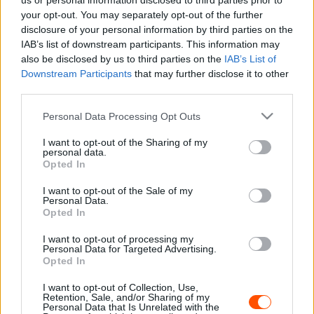
us or personal information disclosed to third parties prior to
„Nagyon örülünk, hogy együtt dolgozhatunk Sébastien
your opt-out. You may separately opt-out of the further
Loeb-bel, aki egy nagyon karizmatikus és tehetséges
disclosure of your personal information by third parties on the
személyiség – nyilatkozta Pierre Audoin, az Indian
IAB’s list of downstream participants. This information may
Motorcycle farncia nemzeti mendzsere. –
also be disclosed by us to third parties on the
IAB’s List of
Downstream Participants
that may further disclose it to other
Találkozásunkkor egy igazi rajongót fedeztem fel,
third parties.
elsősorban az autók iránt, de a kétkerekű járművek,
különösen az olyan motorok tekintetében is, mint az FTR.
Please note that this website/app uses one or more Google
Personal Data Processing Opt Outs
services and may gather and store information including but
Nagyon örülök az új partnerségnek, mely szembemegy
not limited to your visit or usage behaviour. You may click to
I want to opt-out of the Sharing of my
Sébastien hagyományos szemléletével. A partnerség az
personal data.
grant or deny consent to Google and its third-party tags to
Opted In
FTR-re alapozva természetes, ez egy motorkerékpár,
use your data for below specified purposes in below Google
mely egyedi stílussal, teljesítménnyel rendelkezik, csupa
consent section.
I want to opt-out of the Sale of my
Personal Data.
olyan dologgal, melyet Sébastien egy jövőbeni
Opted In
motorjában szeretett volna látni.”
I want to opt-out of processing my
Personal Data for Targeted Advertising.
A motormárka és Loeb egymást segítve szeretnének
Opted In
versenyezni a többi márkával. A francia rallyversenyző
I want to opt-out of Collection, Use,
már több Indian motort kipróbált.
Retention, Sale, and/or Sharing of my
Personal Data that Is Unrelated with the