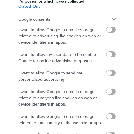
Purposes for which it was collected.
Opted Out
„Nagyon örülök, hogy együttműködhetek az Indian
Motorcycle márkával — mondta Sébastien Loeb. —
Google consents
Gyakrabban lehet látni autó volánjánál, mint motor
I want to allow Google to enable storage
kormánya mögött, de mindig is kerestem a különböző
related to advertising like cookies on web or
járművek adta érzéseket. Nagyon szeretek motorozni is,
device identifiers in apps.
amikor csak tehetem, úton, vagy terepen egyaránt
motorra ülök. Az FTR minden olyan tulajdonsággal
I want to allow my user data to be sent to
Google for online advertising purposes.
rendelkezik, amire szükségem van, hogy jól érezzem
magam.”
I want to allow Google to send me
personalized advertising.
SOURCE
autoevolution.com
I want to allow Google to enable storage
TAGS
M-Sport
Monte-Carlo Rally 2022
Sébastien Loeb
WRC
related to analytics like cookies on web or
device identifiers in apps.
Facebook
X
Pinterest
I want to allow Google to enable storage
related to functionality of the website or app.