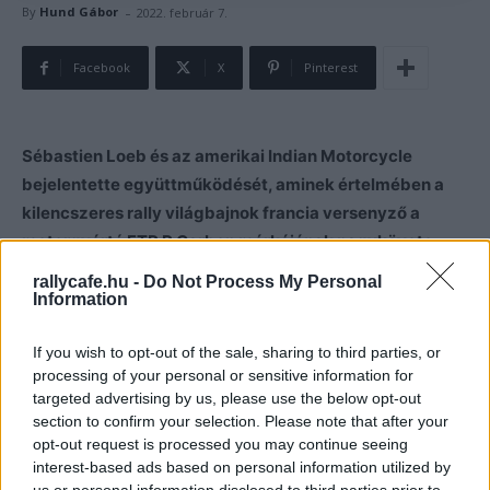
-
By
Hund Gábor
2022. február 7.
Facebook
X
Pinterest
Sébastien Loeb és az amerikai Indian Motorcycle
bejelentette együttműködését, aminek értelmében a
kilencszeres rally világbajnok francia versenyző a
motorgyártó FTR R Carbon márkájának nagykövete
lesz.
rallycafe.hu -
Do Not Process My Personal
Information
Sébastien Loeb a Dakar második és a
Monte-Carlo Rally
If you wish to opt-out of the sale, sharing to third parties, or
első helyét
követően bejelentette együttműködését
processing of your personal or sensitive information for
Amerika első számú motorkerékpár márkája, az Indian
targeted advertising by us, please use the below opt-out
Motorcycle márkanagyköveteként, írja az
section to confirm your selection. Please note that after your
autoevolution.com
.
opt-out request is processed you may continue seeing
interest-based ads based on personal information utilized by