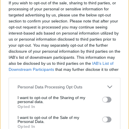
your milk
@mcrae_kimathi
?
If you wish to opt-out of the sale, sharing to third parties, or
processing of your personal or sensitive information for
😂
@Craig_Breen
’s reaction
targeted advertising by us, please use the below opt-out
is priceless 🤣
#JWRC
section to confirm your selection. Please note that after your
opt-out request is processed you may continue seeing
#RoadToWRC
interest-based ads based on personal information utilized by
us or personal information disclosed to third parties prior to
#ReadyToRally3
#WRC
your opt-out. You may separately opt-out of the further
pic.twitter.com/OaF12eByT
disclosure of your personal information by third parties on the
IAB’s list of downstream participants. This information may
X
also be disclosed by us to third parties on the
IAB’s List of
Downstream Participants
that may further disclose it to other
third parties.
— FIA Junior WRC
(@FIAJuniorWRC)
February
Please note that this website/app uses one or more Google
Personal Data Processing Opt Outs
services and may gather and store information including but
22, 2022
not limited to your visit or usage behaviour. You may click to
I want to opt-out of the Sharing of my
personal data.
grant or deny consent to Google and its third-party tags to
Opted In
use your data for below specified purposes in below Google
consent section.
I want to opt-out of the Sale of my
Personal Data.
Opted In
– Próbáltad tejjel? – kérdezi
Breen
.