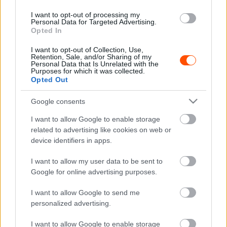
– Érzem a teát és érzem, hogy egy kicsit lágy.
I want to opt-out of processing my
Personal Data for Targeted Advertising.
– Próbáltad már tejjel?
Opted In
– Nem.
I want to opt-out of Collection, Use,
– Menj be és tegyél bele egy kis tejet, próbáld ki. Nem
Retention, Sale, and/or Sharing of my
Personal Data that Is Unrelated with the
fogod megbánni. (Tanítok neki valamit – mondja a
Purposes for which it was collected.
kamerának.)
Opted Out
Kimathi fanyalgó arccal jön vissza:
Google consents
– Mit csináltál? Mennyi tejet tettél bele?
– Hát mennyi tejet kellett volna beletennem?
I want to allow Google to enable storage
related to advertising like cookies on web or
– Csak tejet raktál bele?
device identifiers in apps.
– Persze, azt mondtad, hogy tegyek bele tejet.
– De nem a víz helyett… Csak tejet raktál bele? Akkor ez
I want to allow my user data to be sent to
most egy pohár tej tea filterrel?
Google for online advertising purposes.
– Igen. Pontosan ezt tettem. Na jó, visszamegyek… Gyere
I want to allow Google to send me
és akkor csinálj egy olyan teát, amilyet nekem kellett
personalized advertising.
volna.
I want to allow Google to enable storage