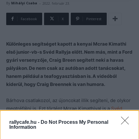
-
By
Mihályi Csaba
2022. február 23.
Facebook
X
Pinterest
Különleges segítséget kapott a kenyai Mcrae Kimathi
első junior-vb-s Svéd Rallyja előtt. Nem más, mint a Ford
gyári versenyzője, Craig Breen segített neki a havas
pályákon. De nem csak az autóban adott tanácsokat,
hanem például a teafogyasztásban is. A videóból
kiderül, hogy Craig Breennek is van humora.
Bárhova csatlakozol, az újoncokat illik segíteni, de olykor
megtréfálni is. Ezt történt Mcrae Kimathival is a
Svéd
Rally
előtti teszten.
rallycafe.hu -
Do Not Process My Personal
Information
Do you want some tea with