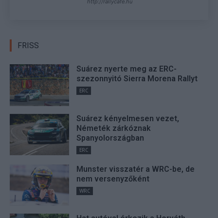
http://rallycafe.hu
FRISS
Suárez nyerte meg az ERC-
szezonnyitó Sierra Morena Rallyt
ERC
Suárez kényelmesen vezet,
Németék zárkóznak
Spanyolországban
ERC
Munster visszatér a WRC-be, de
nem versenyzőként
WRC