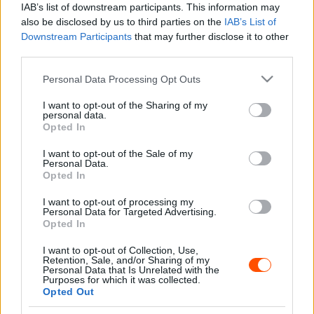
reménykedek Svédországban, próbálok nagyobb
IAB’s list of downstream participants. This information may
also be disclosed by us to third parties on the
IAB’s List of
önbizalmat szerezni az autóval, mint az sikerült a Monte-
Downstream Participants
that may further disclose it to other
Carlo Rallyn. A fő cél, hogy erős bajnoki pozíciót
third parties.
sikerüljön kiharcolni a Horvát Rallyra is.”
Please note that this website/app uses one or more Google
Personal Data Processing Opt Outs
services and may gather and store information including but
Craig Breen 2011-ben indult először a Svéd Rallyn egy
not limited to your visit or usage behaviour. You may click to
I want to opt-out of the Sharing of my
S2000-es Forddal, míg a WRC legerősebb kategóriájában
personal data.
grant or deny consent to Google and its third-party tags to
Opted In
2014-ben debütált a havas versenyen, amikor a Forddal a
use your data for below specified purposes in below Google
consent section.
kilencedik helyen zárt. Svédországban a legjobb
I want to opt-out of the Sale of my
Personal Data.
eredményét 2018-ban érte el, amikor a Citroen C3 WRC-
Opted In
vel a második helyet szerezte meg.
I want to opt-out of processing my
Personal Data for Targeted Advertising.
Az ír versenyző az idei szezont a Monte-Carlo Rallyn a
Opted In
harmadik helyen kezdte, azonban Kalle Rovanpera a
I want to opt-out of Collection, Use,
Power Stage megnyerésével pontszámban megelőzte,
Retention, Sale, and/or Sharing of my
Personal Data that Is Unrelated with the
így Breen a finn versenyző után másodikként fog rajtolni
Purposes for which it was collected.
Opted Out
a hétvégi verseny első napján.