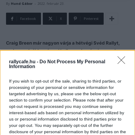
-
By
Hund Gábor
2022. február 23.
Facebook
X
Pinterest
Craig Breen már nagyon várja a hétvégi Svéd Rallyt,
melyen sok újdonsággal kell szembenéznie, ennek
ellenére bízik egy jó eredményben.
rallycafe.hu -
Do Not Process My Personal
Information
“Nagyon izgatott vagyok amiatt, hogy egy teljesen új
If you wish to opt-out of the sale, sharing to third parties, or
versenyt fedezhetek fel – mondta Craig Breen. –
processing of your personal or sensitive information for
Torsbyban már sokszor indultam, de ez a verseny
targeted advertising by us, please use the below opt-out
teljesen új lesz. Ez lesz az első verseny laza felületen a
section to confirm your selection. Please note that after your
Rally1-es autóval. Az első napon a mezőny elejében kell
opt-out request is processed you may continue seeing
interest-based ads based on personal information utilized by
indulnunk, így ez is újdonság lesz számomra.
us or personal information disclosed to third parties prior to
Másodikként rajtolni nem a legjobb dolog, de egy olyan
your opt-out. You may separately opt-out of the further
kihívást jelent, amit már nagyon várok. Jó versenyben
disclosure of your personal information by third parties on the