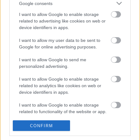
Google consents
A
Svéd Rally
t jövő héten rendezik, a mezőnynek 17
I want to allow Google to enable storage
szakaszt kell teljesíteni,
miután kettőt törölni kellett
a
related to advertising like cookies on web or
rénszarvas csordák vonulása miatt.
device identifiers in apps.
I want to allow my user data to be sent to
TAGS
Craig Breen
M-Sport
Monte-Carlo Rally 2022
Google for online advertising purposes.
Svéd Rally 2022
WRC
I want to allow Google to send me
personalized advertising.
Facebook
X
Pinterest
I want to allow Google to enable storage
related to analytics like cookies on web or
device identifiers in apps.
Hund Gábor
I want to allow Google to enable storage
related to functionality of the website or app.
http://rallycafe.hu
I want to allow Google to enable storage
CONFIRM
related to personalization.