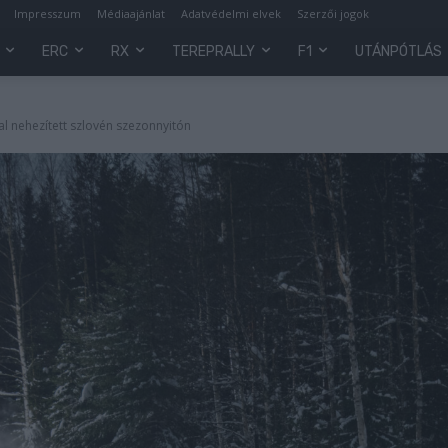
Impresszum
Médiaajánlat
Adatvédelmi elvek
Szerzői jogok
ERC
RX
TEREPRALLY
F1
UTÁNPÓTLÁS
tal nehezített szlovén szezonnyitón