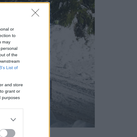
sonal or
ection to
ou may
 personal
out of the
 downstream
B’s List of
hezített
er and store
to grant or
ed purposes