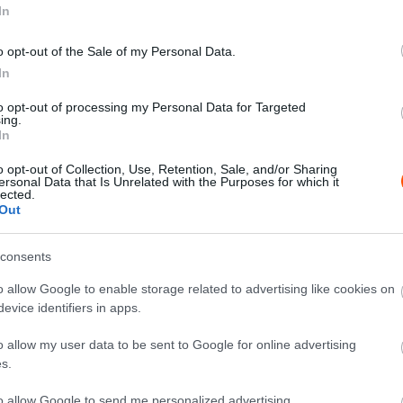
In
o opt-out of the Sale of my Personal Data.
In
X
Pinterest
WhatsApp
to opt-out of processing my Personal Data for Targeted
ing.
In
zlovén Rally Bajnokság szezonnyitóját, melyen három
o opt-out of Collection, Use, Retention, Sale, and/or Sharing
ersonal Data that Is Unrelated with the Purposes for which it
ás miatt.
lected.
Out
 Rallyt, mely eredetileg tíz aszfaltos szakaszon át
consents
tt három szakaszt is törölni kellett, így a 96,05 km-
o allow Google to enable storage related to advertising like cookies on
evice identifiers in apps.
 Konstantin Aleksandrov kettős rajt-cél győzelmet
o allow my user data to be sent to Google for online advertising
evóval és végül 33,9 másodperccel előzte meg a cseh
s.
to allow Google to send me personalized advertising.