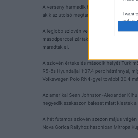
A verseny harmadik helyét az észt Robert V
I want t
akik az utolsó megtartott szakaszon még sza
web or d
A legjobb szlovén versenyzők Rok Turk és Bl
I want t
másodperccel zártak az előttük végző észt 
or app.
maradtak el.
I want t
A szlovén értékelés második helyét Turk m
I want t
R5-ös Hyundaijal 1:37,4 perc hátránnyal, mí
authenti
Volkswagen Polo RN4-gyel további 30.4 má
Az amerikai Sean Johnston-Alexander Kihur
negyedik szakaszon baleset miatt kiestek a
A hét futamos szlovén szezon május végén a
Nova Gorica Rallyhoz hasonlóan Mitropa Kup