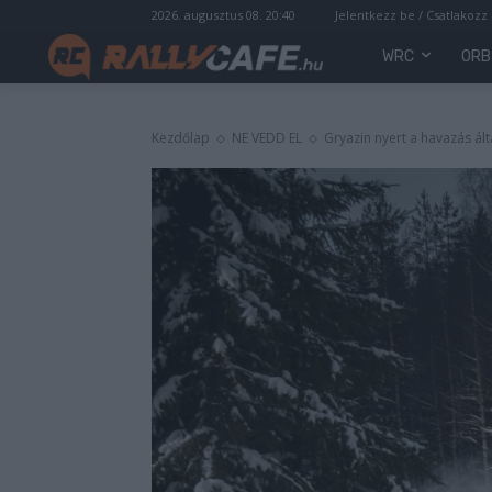
2026. augusztus 08. 20:40
Jelentkezz be / Csatlakozz
WRC
ORB
Kezdőlap
NE VEDD EL
Gryazin nyert a havazás ál