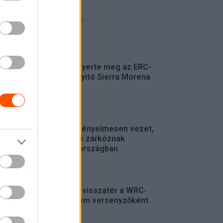
- Hirdetés -
FRISS
Suárez nyerte meg az ERC-
szezonnyitó Sierra Morena
Rallyt
ERC
Suárez kényelmesen vezet,
Németék zárkóznak
Spanyolországban
ERC
Munster visszatér a WRC-
be, de nem versenyzőként
WRC