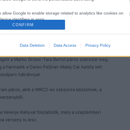
irves és Aleks Lesk szerezte meg Rally3-as Forddal,
o allow Google to enable storage related to analytics like cookies on
kaszgyőzelmet is el tudtak érni.
evice identifiers in apps.
CONFIRM
anka Kacin lettek Rally2-es Hyundaijal, akik 33,4
o allow Google to enable storage related to functionality of the website
kettős mögött, míg Gryazinéktól 2:04,9 perccel
Data Deletion
Data Access
Privacy Policy
o allow Google to enable storage related to personalization.
ögött a Marko Grossi-Tara Berlot páros szerezte meg
o allow Google to enable storage related to security, including
g a harmadik a Darko Peljhan-Matej Car kettős lett
cation functionality and fraud prevention, and other user protection.
sodperc hátránnyal.
ani páros, akik a WRC2-es szezonra készülnek, a
 versenyből.
 Velenje Rallyval folytatódik, mely a szeptemberi
a verseny is lesz.