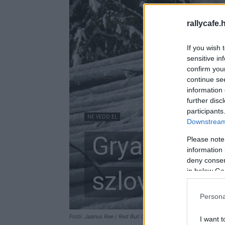
rallycafe.
If you wish 
sensitive in
confirm you
continue se
information 
further disc
participants
NE VEDD EL
Downstream 
Gryazin nyer
Please note
information 
deny consent
in below Go
szlovén sze
Persona
Fotó: Jaanus Ree / Red Bull Content Pool
I want t