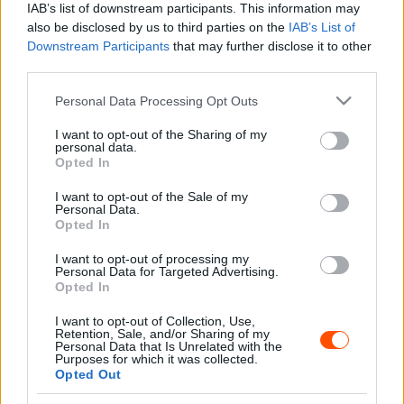
IAB’s list of downstream participants. This information may
also be disclosed by us to third parties on the
IAB’s List of
A további magyar versenyzők közül László Zoltán a
Downstream Participants
that may further disclose it to other
hetedik, László Martin a 15., Kovács Zsolt a 16. Helyet
third parties.
foglalja el.
Please note that this website/app uses one or more Google
Personal Data Processing Opt Outs
services and may gather and store information including but
A navigátorok versenyét Csányi Botond 24 pont előnnyel
not limited to your visit or usage behaviour. You may click to
I want to opt-out of the Sharing of my
vezeti Hanna Ortlender és 42 ponttal Karin Thannhauser
personal data.
grant or deny consent to Google and its third-party tags to
Opted In
előtt. Balázs Zsolt az ötödik, Berendi Dávid a hetedik
use your data for below specified purposes in below Google
consent section.
helyen áll.
I want to opt-out of the Sale of my
Personal Data.
Opted In
A Mitropa Rally Club bajnokságában Martin Kainz áll az
I want to opt-out of processing my
élen, míg Schuck János 22 pont hátránnyal a harmadik,
Personal Data for Targeted Advertising.
Gyarmati Ariel 31 pont hátránnyal a negyedik, Pazsitka
Opted In
István a hetedik.
I want to opt-out of Collection, Use,
Retention, Sale, and/or Sharing of my
Personal Data that Is Unrelated with the
A navigátorok között Günter Brandl áll az élen 14 pont
Purposes for which it was collected.
Opted Out
előnnyel Gonda Dániel előtt, míg Kocsis György 25 pont