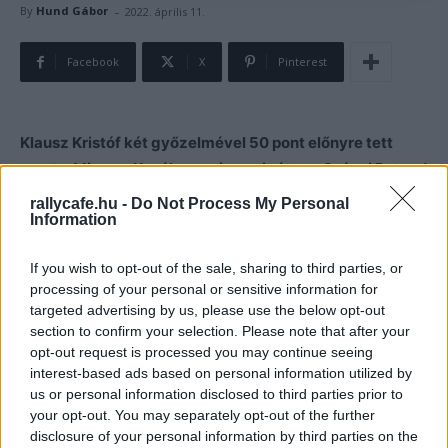
-
By
Hund Gábor
2022. április 11.
Facebook
X
Pinterest
Klausz Kristóf két győzelmével 50 pont előnyre tett
szert a Mitropa Kupában, míg navigátora, Csányi Botond
24 ponttal vezet a navigátorok bajnokságában.
rallycafe.hu -
Do Not Process My Personal
Information
Klausz Kristóf és Csányi Botond az osztrák Rebenland
If you wish to opt-out of the sale, sharing to third parties, or
Rallyn és a Lavanttal Rallyn is
megnyerte
a Mitropa Rally
processing of your personal or sensitive information for
értékelését.
targeted advertising by us, please use the below opt-out
section to confirm your selection. Please note that after your
A már megjelent friss bajnoki
állás
alapján Klausz Kristóf
opt-out request is processed you may continue seeing
interest-based ads based on personal information utilized by
így 50 pont előnnyel vezeti a pilóták bajnokságát Julian
us or personal information disclosed to third parties prior to
Wagner, Hermann Gassner és René Noller előtt, akik
your opt-out. You may separately opt-out of the further
azonos pontszámot gyűjtöttek eddig.
disclosure of your personal information by third parties on the