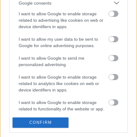
hátránnyal a harmadik, Taky Zoltán pedig a hatodik.
Google consents
I want to allow Google to enable storage
A két osztrák versenyt követően a horvát Opatija Rallyn
related to advertising like cookies on web or
folytatódik a szezon, amit a szlovén Velenje Rally és a
device identifiers in apps.
Mecsek Rally követ a kilenc futamból álló szezon során.
I want to allow my user data to be sent to
Google for online advertising purposes.
TAGS
Klausz Kristóf
Mitropa Kupa
I want to allow Google to send me
personalized advertising.
Facebook
X
Pinterest
I want to allow Google to enable storage
related to analytics like cookies on web or
device identifiers in apps.
Hund Gábor
I want to allow Google to enable storage
related to functionality of the website or app.
http://rallycafe.hu
I want to allow Google to enable storage
CONFIRM
related to personalization.
FRISS