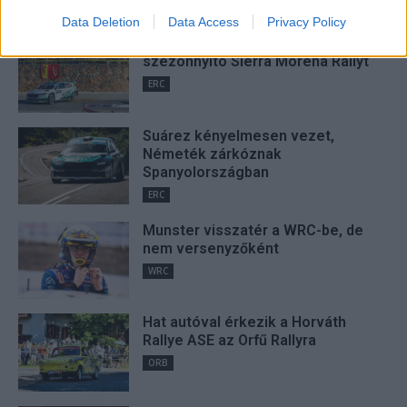
I want to allow Google to enable storage
Data Deletion
Data Access
Privacy Policy
related to security, including authentication
Suárez nyerte meg az ERC-
functionality and fraud prevention, and other
szezonnyitó Sierra Morena Rallyt
user protection.
ERC
Suárez kényelmesen vezet,
Németék zárkóznak
Spanyolországban
ERC
Munster visszatér a WRC-be, de
nem versenyzőként
WRC
Hat autóval érkezik a Horváth
Rallye ASE az Orfű Rallyra
ORB