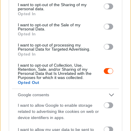
not limited to your visit or usage behaviour. You may click to
I want to opt-out of the Sharing of my
personal data.
grant or deny consent to Google and its third-party tags to
Opted In
use your data for below specified purposes in below Google
consent section.
I want to opt-out of the Sale of my
Fotó: Wirtmann Ferenc
Personal Data.
Opted In
Julcsi most is nagyon jól navigált, igazi profi navigátor, de
I want to opt-out of processing my
a következő versenyen már újra Kerekes Jotival indulok,
Personal Data for Targeted Advertising.
Opted In
akit erre a versenyre kölcsönadtam Schneer Lacinak. Laci
a csapatunk Gruppe 2-es Zsigulijával állt rajthoz.
I want to opt-out of Collection, Use,
Retention, Sale, and/or Sharing of my
Betartotta, amit ígért, óvatosan kezdett és fokozatosan
Personal Data that Is Unrelated with the
Purposes for which it was collected.
gyorsult.
Opted Out
A csapat és a vendégeink nagy örömére egy másik
Google consents
legenda, Bodony Béla is visszatért hozzánk, aki megint
I want to allow Google to enable storage
több kiló húsból és palacsintából készített diétás ebédet,
related to advertising like cookies on web or
én csak egy szelet húst mertem enni, mert hátra volt még
device identifiers in apps.
a második kör.
I want to allow my user data to be sent to