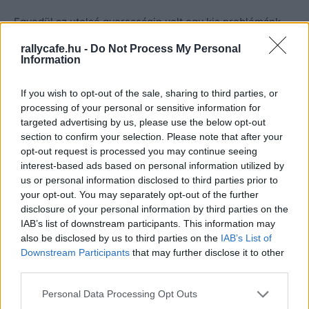
Egyedül az utolsó gyorsaságin volt egy kis problémánk.
Egy felpattanó kőtől megsérült a fékrendszer. Eleinte
rallycafe.hu -
Do Not Process My Personal
csak szivárgott a fékfolyadék, akkor elég volt pumpálni,
Information
de miután teljesen elfolyt, nem maradt semmi fékünk.
If you wish to opt-out of the sale, sharing to third parties, or
processing of your personal or sensitive information for
A kézifékre sem hagyatkozhattam, hiszen az is
targeted advertising by us, please use the below opt-out
hidraulikus. A Turi kanyartól már egyáltalán nem volt
section to confirm your selection. Please note that after your
fékünk, a beíróban is csak motorfékkel tudtunk megállni.
opt-out request is processed you may continue seeing
interest-based ads based on personal information utilized by
us or personal information disclosed to third parties prior to
your opt-out. You may separately opt-out of the further
disclosure of your personal information by third parties on the
IAB’s list of downstream participants. This information may
also be disclosed by us to third parties on the
IAB’s List of
Downstream Participants
that may further disclose it to other
third parties.
Please note that this website/app uses one or more Google
Personal Data Processing Opt Outs
services and may gather and store information including but