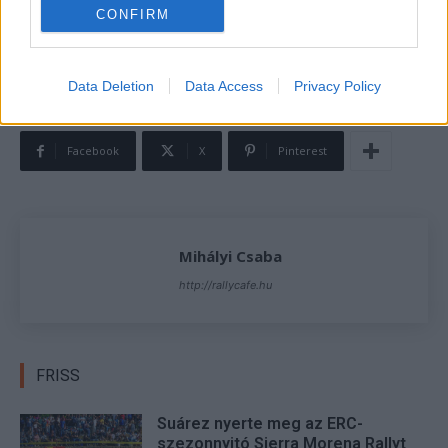
szeretnének jó hangulatban versenyezni.“
CONFIRM
TAGS
Ford Escort Mk II
historic
Nyirfás Julianna
Orfű Rally
Data Deletion
Data Access
Privacy Policy
Wirtmann Ferenc
Facebook
X
Pinterest
Mihályi Csaba
http://rallycafe.hu
FRISS
Suárez nyerte meg az ERC-
szezonnyitó Sierra Morena Rallyt