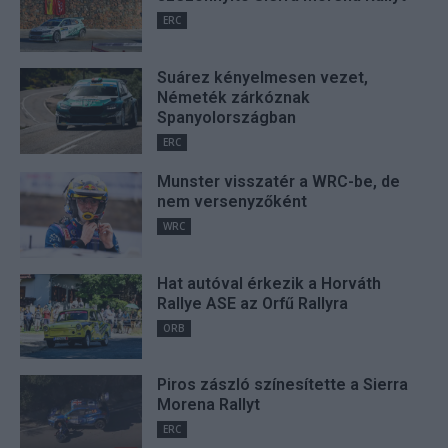
ERC
Suárez kényelmesen vezet,
Németék zárkóznak
Spanyolországban
ERC
Munster visszatér a WRC-be, de
nem versenyzőként
WRC
Hat autóval érkezik a Horváth
Rallye ASE az Orfű Rallyra
ORB
Piros zászló színesítette a Sierra
Morena Rallyt
ERC