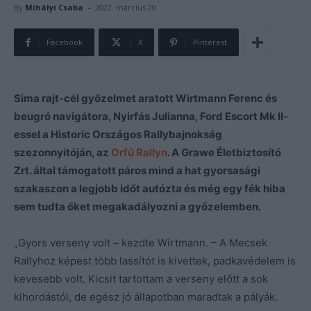
-
By
Mihályi Csaba
2022. március 20.
Facebook
X
Pinterest
Sima rajt-cél győzelmet aratott Wirtmann Ferenc és
beugró navigátora, Nyirfás Julianna, Ford Escort Mk II-
essel a Historic Országos Rallybajnokság
szezonnyitóján, az
Orfű Rallyn
. A Grawe Életbiztosító
Zrt. által támogatott páros mind a hat gyorsasági
szakaszon a legjobb időt autózta és még egy fék hiba
sem tudta őket megakadályozni a győzelemben.
„Gyors verseny volt – kezdte Wirtmann. – A Mecsek
Rallyhoz képest több lassítót is kivettek, padkavédelem is
kevesebb volt. Kicsit tartottam a verseny előtt a sok
kihordástól, de egész jó állapotban maradtak a pályák.