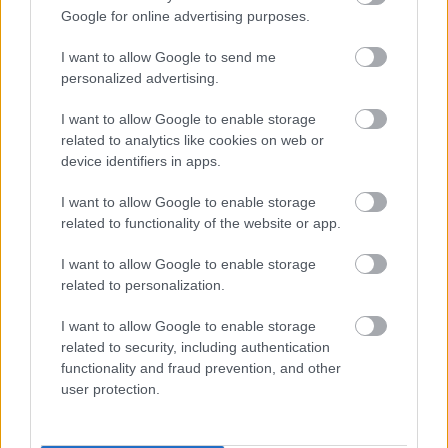
Google for online advertising purposes.
I want to allow Google to send me
personalized advertising.
I want to allow Google to enable storage
related to analytics like cookies on web or
device identifiers in apps.
I want to allow Google to enable storage
related to functionality of the website or app.
I want to allow Google to enable storage
related to personalization.
Fotó: Wirtmann Ferenc
I want to allow Google to enable storage
related to security, including authentication
Mindent egybevetve, jól kezdődött a szezon, egy
functionality and fraud prevention, and other
kifejezetten jó rendezvényen vettünk részt. Sokan
user protection.
indultak historicban, de van még hely, mindenkinek csak
ajánlani tudom, hogy csatlakozzon hozzánk, ha