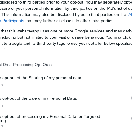
disclosed to third parties prior to your opt-out. You may separately opt-
losure of your personal information by third parties on the IAB’s list of
. This information may also be disclosed by us to third parties on the
IA
Participants
that may further disclose it to other third parties.
X
Pinterest
WhatsApp
 that this website/app uses one or more Google services and may gath
including but not limited to your visit or usage behaviour. You may click 
 to Google and its third-party tags to use your data for below specifi
 végre-valahára a Forddal, ahová már elég régóta
ogle consent section.
 hogy a fiúk elindultak egy felfelé ívelő szakaszon.
l Data Processing Opt Outs
o opt-out of the Sharing of my personal data.
In
jött
a ti időtök Boldogkőn?
o opt-out of the Sale of my Personal Data.
k, mondhatni tökéletesen alakult minden. Nem is
In
rt elég nehezen indult a reggeli órákban a
t pályafelírás közben, most viszont igen…és pótkerék
to opt-out of processing my Personal Data for Targeted
ing.
 és írtunk egy jó itinert, amit még menet közben hozzá
In
n, hogy a tervezettnél is gyorsabban tudjunk autózni.