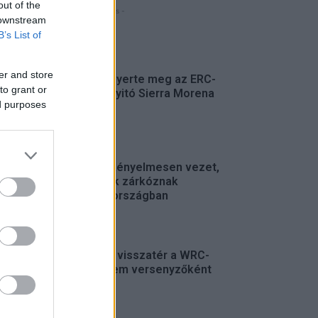
out of the
- Hirdetés -
 downstream
B’s List of
FRISS
er and store
Suárez nyerte meg az ERC-
to grant or
szezonnyitó Sierra Morena
ed purposes
Rallyt
ERC
Suárez kényelmesen vezet,
Németék zárkóznak
Spanyolországban
ERC
Munster visszatér a WRC-
be, de nem versenyzőként
WRC