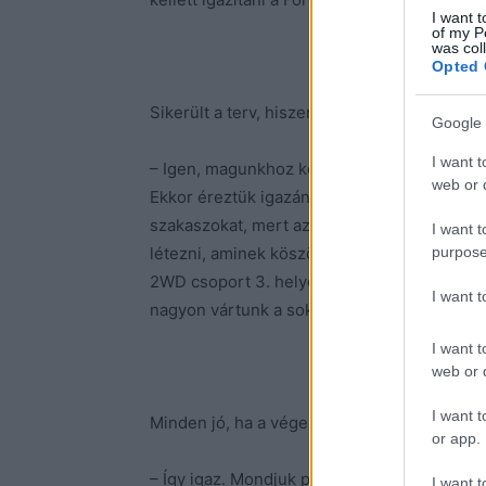
I want t
of my P
was col
Opted 
Sikerült a terv, hiszen dobogós helyen vége
Google 
I want t
– Igen, magunkhoz képest is sokat gyorsultu
web or d
Ekkor éreztük igazán annak jelentőségét, h
szakaszokat, mert az autó tudja. Szóval igaz
I want t
purpose
létezni, aminek köszönhetően egyre előréb
2WD csoport 3. helyén végeztünk. Megérkez
I want 
nagyon vártunk a sok balszerencse után.
I want t
web or d
I want t
Minden jó, ha a vége jó?
or app.
– Így igaz. Mondjuk picit eltaktikáztuk a gum
I want t