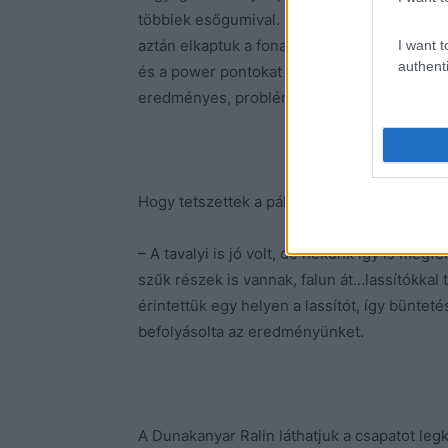
többiek esőgumival. Ennek fényében az elej
aztán elkaptuk a fonalat. A további körökbe
I want t
authenti
és a power pontokat is elhoztuk. Ami még f
eredményes, problémamentes futamot tudha
Hogy tetszettek a pályák fordított irányból?
– A tavalyi is jó volt, de nekünk így is megfe
szűk részek is vannak, falun át…lassítókkal
érintettük egy helyen a lassítót, így bünte
befolyásolta az eredményünket.
A Dunakanyar Ralin láthatjuk a csapatot le