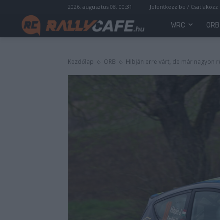
2026. augusztus 08. 00:31
Jelentkezz be / Csatlakozz
WRC
ORB
Kezdőlap
ORB
Hibján erre várt, de már nagyon 