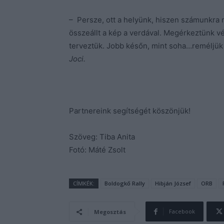
– Persze, ott a helyünk, hiszen számunkra m
összeállt a kép a verdával. Megérkeztünk v
terveztük. Jobb későn, mint soha…reméljük 
Joci.
Partnereink segítségét köszönjük!
Szöveg: Tiba Anita
Fotó: Máté Zsolt
CÍMKÉK:
Boldogkő Rally
Hibján József
ORB
Facebook
Megosztás