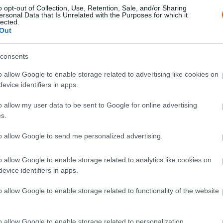
o opt-out of Collection, Use, Retention, Sale, and/or Sharing
ersonal Data that Is Unrelated with the Purposes for which it
lected.
Out
ztetek.
consents
o allow Google to enable storage related to advertising like cookies on
nk, ahogy az időjárás és a pályák minősége változott.
evice identifiers in apps.
ogy tempósabbra is írhatjuk legközelebb a
ából a kocsi tényleg elkezdett velünk együtt élni és
o allow my user data to be sent to Google for online advertising
s.
b kúsztunk a ranglétrán. Végül pedig az RC4 és ORB
tünk hosszú idő után a többiek közé, amit már
to allow Google to send me personalized advertising.
o allow Google to enable storage related to analytics like cookies on
evice identifiers in apps.
o allow Google to enable storage related to functionality of the website
iválasztást reggel, mert slickkel mentünk ki, míg a
o allow Google to enable storage related to personalization.