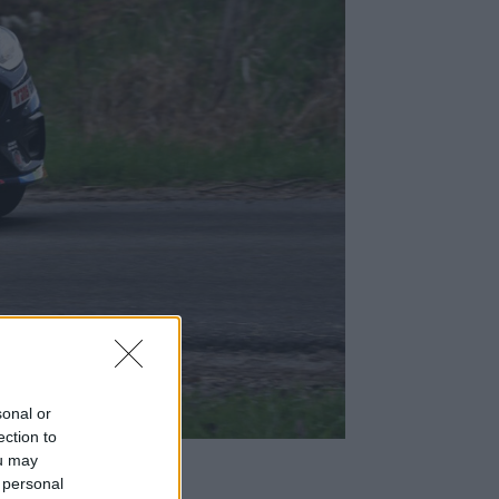
régen
sonal or
ection to
ou may
 personal