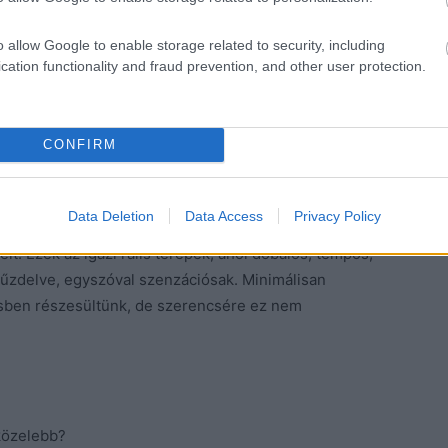
én tapogatóztam, kicsit lábújhegyen kezdtem, de
n kezdtünk felzárkózni a negyedik helyről a harmadikra,
o allow Google to enable storage related to security, including
cation functionality and fraud prevention, and other user protection.
ontos, hogy végre egy jó hangulatú, felszabadult…
tunk magunk mögött a Forddal, ami fergeteges érzés.
CONFIRM
Data Deletion
Data Access
Privacy Policy
lelt. Ezek az igazi ralis terepek, ahol dobálós, tempós,
 tűzdelve, egyszóval szenzációsak. Minimálisan
tésben részesültünk, de szerencsére ez nem
gközelebb?