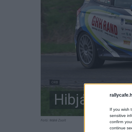
ORB
Hibján erre
rallycafe.
If you wish 
sensitive in
Fotó: Máté Zsolt
confirm you
continue se