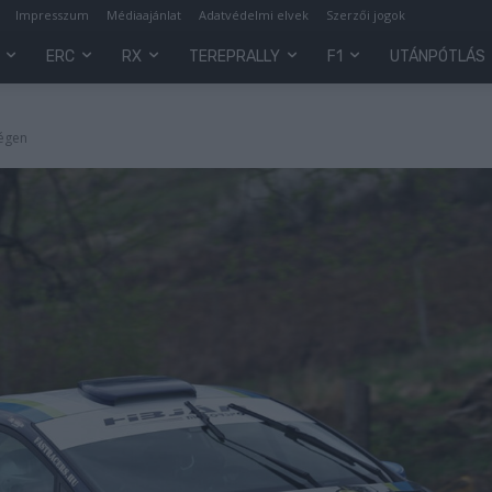
Impresszum
Médiaajánlat
Adatvédelmi elvek
Szerzői jogok
ERC
RX
TEREPRALLY
F1
UTÁNPÓTLÁS
régen