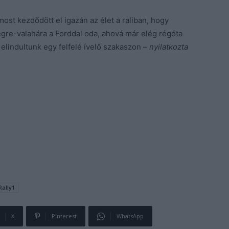
ost kezdődött el igazán az élet a raliban, hogy
égre-valahára a Forddal oda, ahová már elég régóta
elindultunk egy felfelé ívelő szakaszon –
nyilatkozta
Rally1
X
Pinterest
WhatsApp