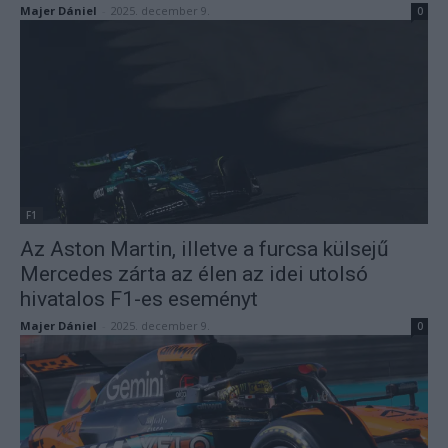
Majer Dániel
-
2025. december 9.
0
F1
Az Aston Martin, illetve a furcsa külsejű
Mercedes zárta az élen az idei utolsó
hivatalos F1-es eseményt
Majer Dániel
-
2025. december 9.
0