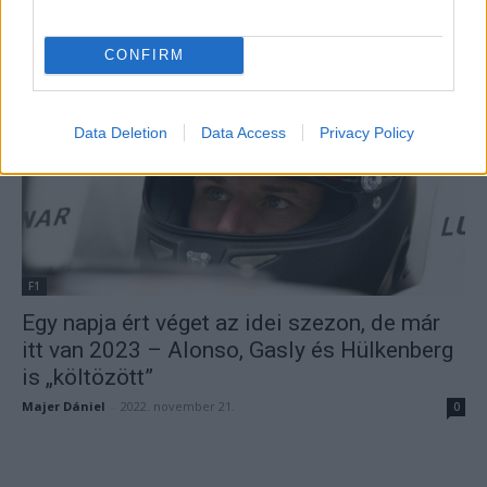
Alonso a lecsupaszított Aston Martinban
(videó)
CONFIRM
Majer Dániel
-
2022. november 22.
0
Data Deletion
Data Access
Privacy Policy
F1
Egy napja ért véget az idei szezon, de már
itt van 2023 – Alonso, Gasly és Hülkenberg
is „költözött”
Majer Dániel
-
2022. november 21.
0