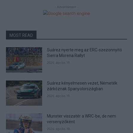
- Advertisment -
MOST READ
Suárez nyerte meg az ERC-szezonnyitó
Sierra Morena Rallyt
2026. április 19.
Suárez kényelmesen vezet, Németék
zárkóznak Spanyolországban
2026. április 19.
Munster visszatér a WRC-be, de nem
versenyzőként
2026. április 19.