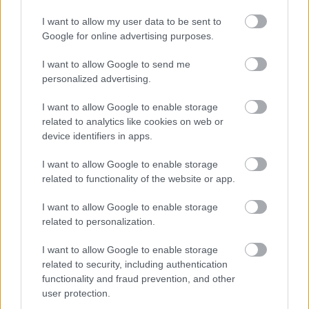
I want to allow my user data to be sent to
Google for online advertising purposes.
F1
I want to allow Google to send me
Hármas Ferrari-elsőséggel búcsúzott 2022-
personalized advertising.
től az F1 – több mint 13 ezer km-t tett meg
I want to allow Google to enable storage
ma a mezőny
related to analytics like cookies on web or
Majer Dániel
-
2022. november 22.
0
device identifiers in apps.
I want to allow Google to enable storage
related to functionality of the website or app.
I want to allow Google to enable storage
related to personalization.
I want to allow Google to enable storage
related to security, including authentication
F1
functionality and fraud prevention, and other
user protection.
Ismét pályán az F1-es mezőny – így fest