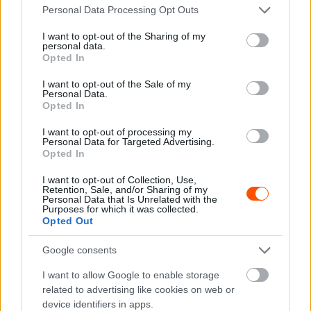
Please note that this website/app uses one or more Google
Bognár Viktor
-
2024. december 10.
0
Personal Data Processing Opt Outs
services and may gather and store information including but
not limited to your visit or usage behaviour. You may click to
I want to opt-out of the Sharing of my
personal data.
grant or deny consent to Google and its third-party tags to
Opted In
use your data for below specified purposes in below Google
consent section.
I want to opt-out of the Sale of my
Personal Data.
Opted In
I want to opt-out of processing my
Personal Data for Targeted Advertising.
F1
Opted In
Alonso meglepődött és néhány titkos
I want to opt-out of Collection, Use,
részletet is elárult, miután tesztelte Vettel
Retention, Sale, and/or Sharing of my
Personal Data that Is Unrelated with the
autóját
Purposes for which it was collected.
Opted Out
Majer Dániel
-
2022. november 23.
0
Google consents
I want to allow Google to enable storage
related to advertising like cookies on web or
device identifiers in apps.