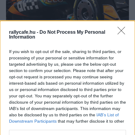
F1
rallycafe.hu -
Do Not Process My Personal
Norris aranyozott sisakban ült vissza a
Information
McLarenbe a vb-cím megnyerése után
Bognár Viktor
-
2025. december 9.
0
If you wish to opt-out of the sale, sharing to third parties, or
processing of your personal or sensitive information for
targeted advertising by us, please use the below opt-out
section to confirm your selection. Please note that after your
opt-out request is processed you may continue seeing
interest-based ads based on personal information utilized by
us or personal information disclosed to third parties prior to
your opt-out. You may separately opt-out of the further
disclosure of your personal information by third parties on the
IAB’s list of downstream participants. This information may
F1
also be disclosed by us to third parties on the
IAB’s List of
Downstream Participants
that may further disclose it to other
Debütáló pilóták és fiatalok – Abu-Dzabiban
third parties.
elkezdődött a 2025-ös F1-es szezon