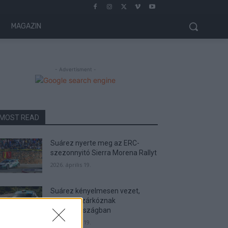
MAGAZIN
- Advertisment -
MOST READ
Suárez nyerte meg az ERC-
szezonnyitó Sierra Morena Rallyt
2026. április 19.
Suárez kényelmesen vezet,
Németék zárkóznak
Spanyolországban
2026. április 19.