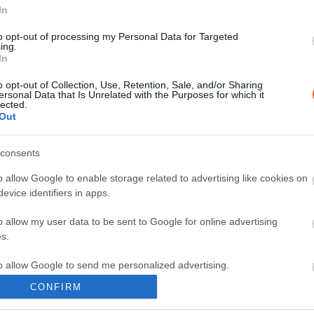
ERC
In
László Martin is a megforgó
to opt-out of processing my Personal Data for Targeted
ing.
versenyzők között volt a Barum
In
Rally híres szakaszán, Viszló
Csaba kiesett
o opt-out of Collection, Use, Retention, Sale, and/or Sharing
ersonal Data that Is Unrelated with the Purposes for which it
Hund Gábor
-
2024. augusztus 18.
0
0
lected.
Out
consents
o allow Google to enable storage related to advertising like cookies on
evice identifiers in apps.
ERC
o allow my user data to be sent to Google for online advertising
s.
Három defekt után kiesett
z
Franceschi a Barum Rallyn
to allow Google to send me personalized advertising.
Hund Gábor
-
2024. augusztus 18.
0
CONFIRM
0
o allow Google to enable storage related to analytics like cookies on
evice identifiers in apps.