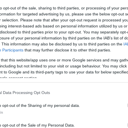
Hund Gábor
-
2024. augusztus 19.
0
0
to opt-out of the sale, sharing to third parties, or processing of your per
formation for targeted advertising by us, please use the below opt-out s
r selection. Please note that after your opt-out request is processed y
eing interest-based ads based on personal information utilized by us or
disclosed to third parties prior to your opt-out. You may separately opt-
losure of your personal information by third parties on the IAB’s list of
. This information may also be disclosed by us to third parties on the
IA
Participants
that may further disclose it to other third parties.
ERC
 that this website/app uses one or more Google services and may gath
Barum Rally 2024 – Videón az idei
including but not limited to your visit or usage behaviour. You may click 
verseny leglátványosabb jelenetei
 to Google and its third-party tags to use your data for below specifi
Hund Gábor
-
2024. augusztus 19.
ogle consent section.
0
0
l Data Processing Opt Outs
o opt-out of the Sharing of my personal data.
In
o opt-out of the Sale of my Personal Data.