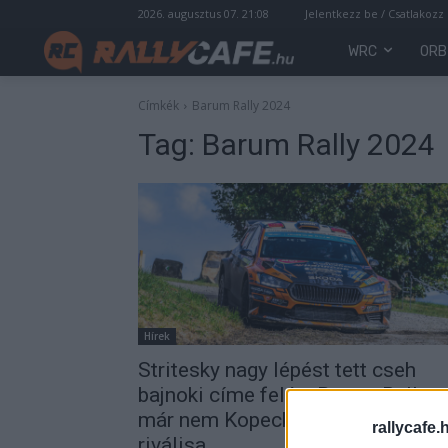
2026. augusztus 07. 21:08
Jelentkezz be / Csatlakozz
WRC
ORB
Címkék
Barum Rally 2024
Tag:
Barum Rally 2024
Hírek
Stritesky nagy lépést tett cseh
bajnoki címe felé a Barum Rallyn,
már nem Kopecky a legfőbb
rallycafe.
riválisa