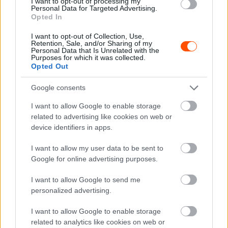
versenyből csak a hét legjobb eredmény fog számítani,
I want to opt-out of processing my
Personal Data for Targeted Advertising.
ebben a tekintetben pedig Paddon számára a cseh futam
Opted In
esne ki jelen állás szerint, így így továbbra is hét pont
I want to opt-out of Collection, Use,
lenne az előnye.
Retention, Sale, and/or Sharing of my
Personal Data that Is Unrelated with the
Purposes for which it was collected.
Opted Out
Google consents
I want to allow Google to enable storage
related to advertising like cookies on web or
device identifiers in apps.
I want to allow my user data to be sent to
Google for online advertising purposes.
I want to allow Google to send me
Matematikailag azonban bejelentkezett az Eb címért
personalized advertising.
Mikö9o Marczyk is, aki 14 pontot gyűjtött a hétvégén és
I want to allow Google to enable storage
23 ponttal követi Paddont a bajnokságban. A lengyel
related to analytics like cookies on web or