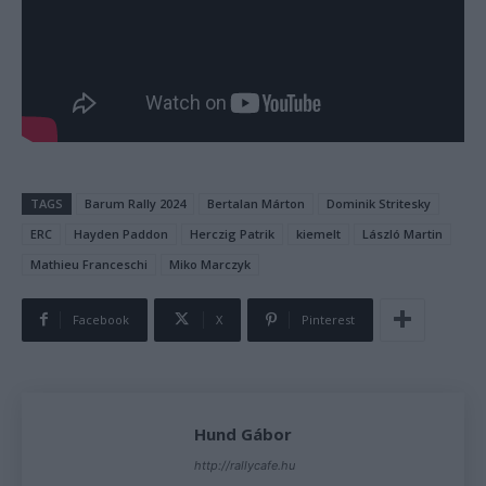
TAGS
Barum Rally 2024
Bertalan Márton
Dominik Stritesky
ERC
Hayden Paddon
Herczig Patrik
kiemelt
László Martin
Mathieu Franceschi
Miko Marczyk
Facebook
X
Pinterest
Hund Gábor
http://rallycafe.hu