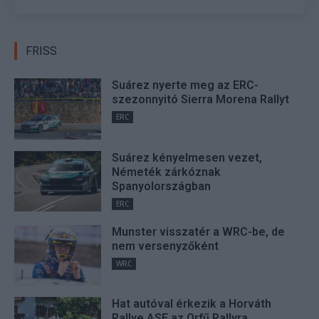
FRISS
Suárez nyerte meg az ERC-
szezonnyitó Sierra Morena Rallyt
ERC
Suárez kényelmesen vezet,
Németék zárkóznak
Spanyolországban
ERC
Munster visszatér a WRC-be, de
nem versenyzőként
WRC
Hat autóval érkezik a Horváth
Rallye ASE az Orfű Rallyra