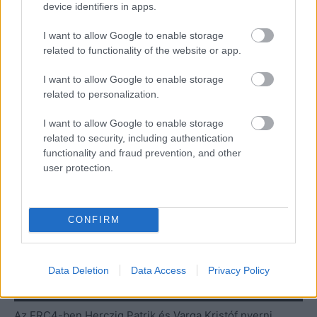
versenyző esetében egy 5 pontot kellene jelenleg
device identifiers in apps.
minuszolni, így 22 pont lenne a hátránya.
I want to allow Google to enable storage
related to functionality of the website or app.
Nagyszerű magyar eredmények is születtek a Barum
Rallyn, miután László Martin és Bán Viktor az abszolút 11.
I want to allow Google to enable storage
helyet szerezték meg, így sikerült pontszerző helyen
related to personalization.
célba érniük.
I want to allow Google to enable storage
related to security, including authentication
functionality and fraud prevention, and other
user protection.
CONFIRM
Data Deletion
Data Access
Privacy Policy
Az ERC4-ben Herczig Patrik és Varga Kristóf nyerni