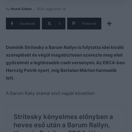
-
By
Hund Gábor
2024. augusztus 18.
Facebook
X
Pinterest
Dominik Stritesky a Barum Rallyn is folytatta idei kiváló
szereplését és végül magabiztosan szerezte meg első
győzelmét a leghíresebb cseh versenyen. Az ERC4-ben
Herczig Patrik nyert, míg Bertalan Márton harmadik
lett.
A Barum Rally drámai első napját követően