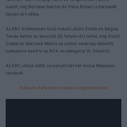
tudott, míg Bertalan Márton és Paizs Róbert a harmadik
helyen ért célba.
Az ERC értékelésen kívül induló László Zoltán és Begala
Tamás kettős az abszolút 26. helyen ért célba, míg Viszló
Csaba és Maricsek Miklós az utolsó vasárnap délelőtti
szakaszon esett ki az RC4-es kategória 10. helyéről.
Az ERC utolsó előtti versenyét két hét múlva Walesben
rendezik.
A Barum Rally nem hivatalos végeredménye