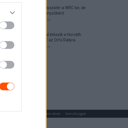
Munster visszatér a WRC-be, de
nem versenyzőként
2026. április 19.
Hat autóval érkezik a Horváth
Rallye ASE az Orfű Rallyra
2026. április 19.
um
Médiaajánlat
Adatvédelmi elvek
Szerzői jogok