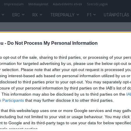
Impresszum
Médiaajánlat
Adatvédelmi elvek
Szerzői jogok
ERC
RX
TEREPRALLY
F1
UTÁNPÓTLÁS
hu -
Do Not Process My Personal Information
to opt-out of the sale, sharing to third parties, or processing of your per
formation for targeted advertising by us, please use the below opt-out s
r selection. Please note that after your opt-out request is processed y
eing interest-based ads based on personal information utilized by us or
disclosed to third parties prior to your opt-out. You may separately opt-
losure of your personal information by third parties on the IAB’s list of
. This information may also be disclosed by us to third parties on the
IA
F1
Participants
that may further disclose it to other third parties.
Magasról tesz a csapatokra az F1
 that this website/app uses one or more Google services and may gath
y
– minden korábbinál nehezebb
including but not limited to your visit or usage behaviour. You may click 
szezon jön
 to Google and its third-party tags to use your data for below specifi
ogle consent section.
Majer Dániel
-
2023. január 7.
0
0