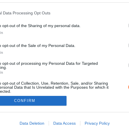
l Data Processing Opt Outs
o opt-out of the Sharing of my personal data.
In
o opt-out of the Sale of my Personal Data.
In
to opt-out of processing my Personal Data for Targeted
ing.
In
o opt-out of Collection, Use, Retention, Sale, and/or Sharing
0
ersonal Data that Is Unrelated with the Purposes for which it
lected.
Out
CONFIRM
consents
Impressz
o allow Google to enable storage related to advertising like cookies on
Data Deletion
Data Access
Privacy Policy
evice identifiers in apps.