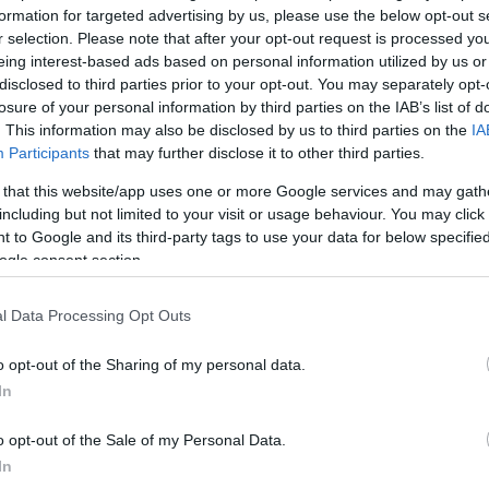
formation for targeted advertising by us, please use the below opt-out s
r selection. Please note that after your opt-out request is processed y
eing interest-based ads based on personal information utilized by us or
disclosed to third parties prior to your opt-out. You may separately opt-
losure of your personal information by third parties on the IAB’s list of
. This information may also be disclosed by us to third parties on the
IA
Participants
that may further disclose it to other third parties.
ORB
 that this website/app uses one or more Google services and may gath
Turán Frici nyerte meg a Diósgyőr
including but not limited to your visit or usage behaviour. You may click 
Rallyt, Német Gábor lecsúszott a
 to Google and its third-party tags to use your data for below specifi
ogle consent section.
dobogóról
0
Lakner Gábor
-
2025. április 6.
0
l Data Processing Opt Outs
o opt-out of the Sharing of my personal data.
In
o opt-out of the Sale of my Personal Data.
In
NE VEDD EL