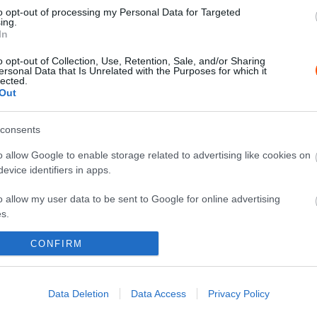
bb
Nagyszerűen szerepeltek a magyar
to opt-out of processing my Personal Data for Targeted
ing.
indulók a Mitropa Kupa szlovén
In
versenyén
o opt-out of Collection, Use, Retention, Sale, and/or Sharing
Hund Gábor
-
2024. május 26.
0
0
ersonal Data that Is Unrelated with the Purposes for which it
lected.
Out
consents
o allow Google to enable storage related to advertising like cookies on
evice identifiers in apps.
ORB
o allow my user data to be sent to Google for online advertising
i
Boldogkő Rally: Ostberg nyert,
s.
Vinczéé a Power
to allow Google to send me personalized advertising.
CONFIRM
Mihályi Csaba
-
2022. április 23.
0
0
o allow Google to enable storage related to analytics like cookies on
evice identifiers in apps.
Data Deletion
Data Access
Privacy Policy