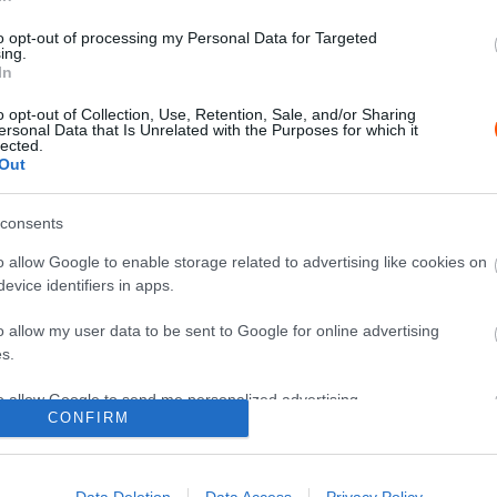
e
kritizált VSC – indokolt az FIA a
to opt-out of processing my Personal Data for Targeted
mexikói futam után
ing.
In
Majer Dániel
-
2025. október 27.
0
0
o opt-out of Collection, Use, Retention, Sale, and/or Sharing
ersonal Data that Is Unrelated with the Purposes for which it
lected.
Out
consents
F1
o allow Google to enable storage related to advertising like cookies on
evice identifiers in apps.
Az alig látható csatatér, ahol az
F1-es csapatok „az életükért
o allow my user data to be sent to Google for online advertising
küzdenek”, és próbálják átverni
s.
egymást
0
to allow Google to send me personalized advertising.
Sebők Máté
-
2025. október 2.
0
CONFIRM
o allow Google to enable storage related to analytics like cookies on
evice identifiers in apps.
Data Deletion
Data Access
Privacy Policy