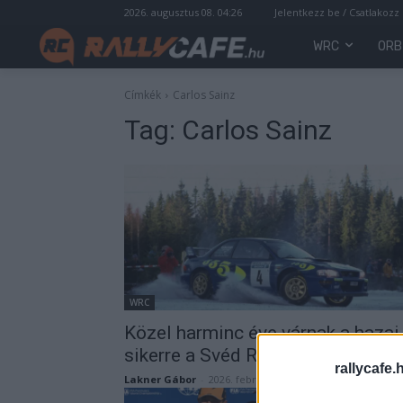
2026. augusztus 08. 04:26
Jelentkezz be / Csatlakozz
WRC
ORB
Címkék
Carlos Sainz
Tag:
Carlos Sainz
WRC
Közel harminc éve várnak a hazai
sikerre a Svéd Rally szurkolói
rallycafe.
Lakner Gábor
-
2026. február 18.