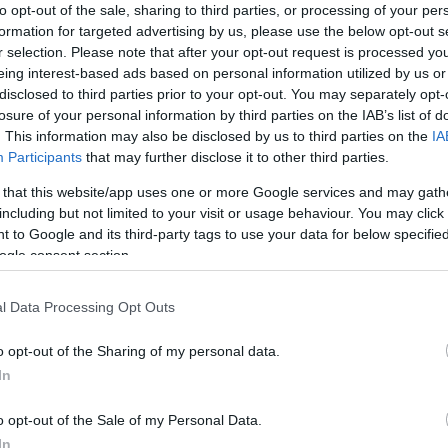
to opt-out of the sale, sharing to third parties, or processing of your per
formation for targeted advertising by us, please use the below opt-out s
r selection. Please note that after your opt-out request is processed y
eing interest-based ads based on personal information utilized by us or
disclosed to third parties prior to your opt-out. You may separately opt-
losure of your personal information by third parties on the IAB’s list of
. This information may also be disclosed by us to third parties on the
IA
F1
Participants
that may further disclose it to other third parties.
Sainz jr. szerint meg kell újítani a
rallyversenyek formátumát és
 that this website/app uses one or more Google services and may gath
including but not limited to your visit or usage behaviour. You may click 
ot
egekbe emelkedik a népszerűsége
 to Google and its third-party tags to use your data for below specifi
Hund Gábor
-
2025. november 22.
0
0
ogle consent section.
l Data Processing Opt Outs
o opt-out of the Sharing of my personal data.
In
F1
o opt-out of the Sale of my Personal Data.
–
Büntetés, nem büntetés és a sokat
In