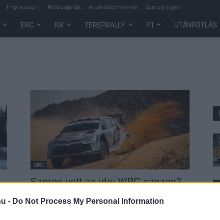
Impresszum
Médiaajánlat
Adatvédelmi elvek
Szerzői jogok
ERC
RX
TEREPRALLY
F1
UTÁNPÓTLÁS
WRC
Szoros volt az idei WRC-szezon?
Éppenhogy befér a Top10-be!
hu -
Do Not Process My Personal Information
Lakner Gábor
-
2025. december 24.
0
0