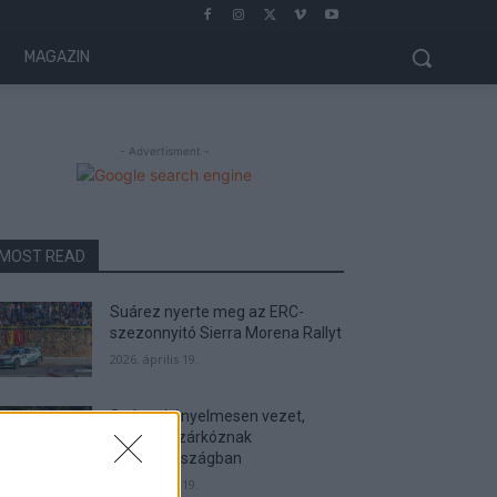
MAGAZIN
- Advertisment -
MOST READ
Suárez nyerte meg az ERC-
szezonnyitó Sierra Morena Rallyt
2026. április 19.
Suárez kényelmesen vezet,
Németék zárkóznak
Spanyolországban
2026. április 19.