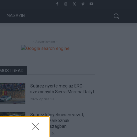
MAGAZIN
- Advertisment -
MOST READ
Suárez nyerte meg az ERC-
szezonnyitó Sierra Morena Rallyt
2026. április 19.
Suárez kényelmesen vezet,
Németék zárkóznak
Spanyolországban
2026. április 19.