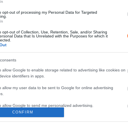
In
F1
Elbúcsúzott az F1 2024-re –
to opt-out of processing my Personal Data for Targeted
ing.
Leclerc zárta az élen az abu-dzabi
In
tesztet
0
o opt-out of Collection, Use, Retention, Sale, and/or Sharing
Majer Dániel
-
2024. december 10.
0
ersonal Data that Is Unrelated with the Purposes for which it
lected.
Out
consents
o allow Google to enable storage related to advertising like cookies on
evice identifiers in apps.
F1
o allow my user data to be sent to Google for online advertising
-
Helycsere az F1-es szezonzáró
s.
előtt – előbb mutatkozhat be a
motoros legenda fia
to allow Google to send me personalized advertising.
CONFIRM
Majer Dániel
-
2024. december 2.
0
0
o allow Google to enable storage related to analytics like cookies on
evice identifiers in apps.