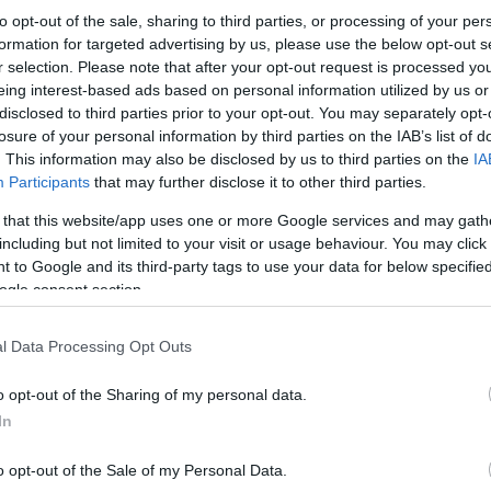
to opt-out of the sale, sharing to third parties, or processing of your per
formation for targeted advertising by us, please use the below opt-out s
r selection. Please note that after your opt-out request is processed y
eing interest-based ads based on personal information utilized by us or
disclosed to third parties prior to your opt-out. You may separately opt-
losure of your personal information by third parties on the IAB’s list of
. This information may also be disclosed by us to third parties on the
IA
F1
Participants
that may further disclose it to other third parties.
Az F1-es pilóta álma egy
 that this website/app uses one or more Google services and may gath
Toyotában vált valóra, aludni sem
including but not limited to your visit or usage behaviour. You may click 
tudott előtte
 to Google and its third-party tags to use your data for below specifi
ogle consent section.
Hund Gábor
-
2025. augusztus 19.
0
0
l Data Processing Opt Outs
o opt-out of the Sharing of my personal data.
In
o opt-out of the Sale of my Personal Data.