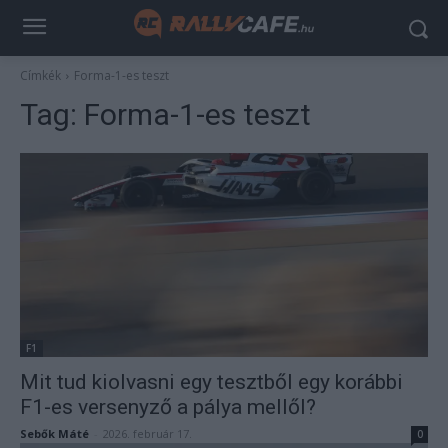
Címkék
Forma-1-es teszt
Tag:
Forma-1-es teszt
F1
Mit tud kiolvasni egy tesztből egy korábbi
F1-es versenyző a pálya mellől?
Sebők Máté
-
2026. február 17.
0