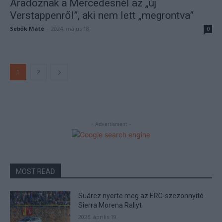
Áradoznak a Mercedesnél az „új
Verstappenről”, aki nem lett „megrontva”
Sebők Máté
-
2024. május 18.
0
1
2
- Advertisment -
MOST READ
Suárez nyerte meg az ERC-szezonnyitó
Sierra Morena Rallyt
2026. április 19.