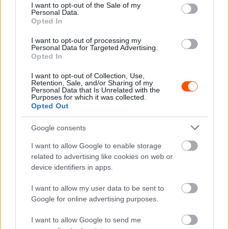
consent section.
I want to opt-out of the Sale of my
Personal Data.
Opted In
I want to opt-out of processing my
Personal Data for Targeted Advertising.
F1
Opted In
Több mint tíz év után ült ismét F1-es
I want to opt-out of Collection, Use,
autóban a világbajnok pilóta (videó)
Retention, Sale, and/or Sharing of my
Personal Data that Is Unrelated with the
Purposes for which it was collected.
Sebők Máté
-
2025. június 6.
0
Opted Out
Google consents
I want to allow Google to enable storage
related to advertising like cookies on web or
device identifiers in apps.
I want to allow my user data to be sent to
Google for online advertising purposes.
F1
Lehet szoros az idei F1-es szezon, de a
I want to allow Google to send me