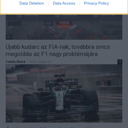
Data Deletion
Data Access
Privacy Policy
F1
Újabb kudarc az FIA-nak, továbbra sincs
megoldás az F1 nagy problémájára
Sebők Máté
-
2024. május 23.
0
F1