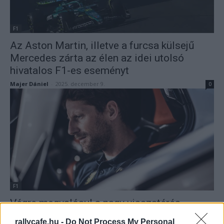
F1
Az Aston Martin, illetve a furcsa külsejű
Mercedes zárta az élen az idei utolsó
hivatalos F1-es eseményt
Majer Dániel
-
2025. december 9.
0
F1
Végre megvalósul a nagy visszatérés,
mégsem a halálközeli élmény lesz Grosjean
rallycafe.hu -
Do Not Process My Personal