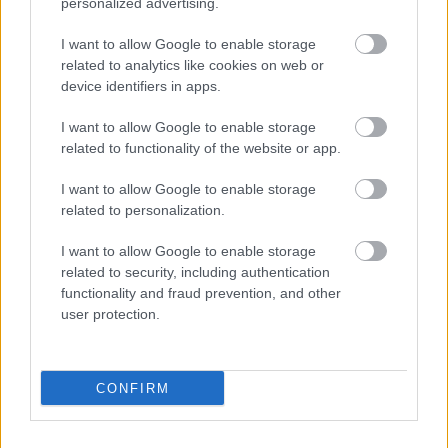
McLaren tűnik most a legjobbnak, a Red Bull
personalized advertising.
pedig szenved
I want to allow Google to enable storage
Majer Dániel
-
2025. március 1.
0
related to analytics like cookies on web or
device identifiers in apps.
I want to allow Google to enable storage
related to functionality of the website or app.
I want to allow Google to enable storage
related to personalization.
I want to allow Google to enable storage
F1
related to security, including authentication
Ezért nem kellett a Ferrarinak a Mercedes
functionality and fraud prevention, and other
user protection.
olasz tehetsége, aki már 10 évesen
Lamborghinit „vezetett”
Sebők Máté
-
2024. június 1.
0
CONFIRM