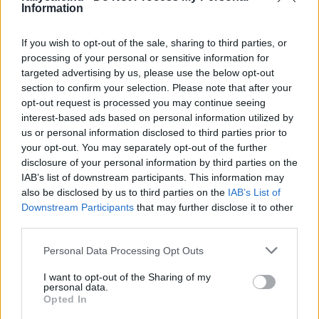
utolsó F1-es emléke
Information
Sebők Máté
-
2025. szeptember 25.
0
If you wish to opt-out of the sale, sharing to third parties, or
processing of your personal or sensitive information for
targeted advertising by us, please use the below opt-out
section to confirm your selection. Please note that after your
opt-out request is processed you may continue seeing
interest-based ads based on personal information utilized by
us or personal information disclosed to third parties prior to
your opt-out. You may separately opt-out of the further
disclosure of your personal information by third parties on the
F1
IAB’s list of downstream participants. This information may
Nem a silverstone-i lábtörés az első – ez
also be disclosed by us to third parties on the
IAB’s List of
Downstream Participants
that may further disclose it to other
volt Schumacher karrierjének legnagyobb
third parties.
sebességű balesete
Please note that this website/app uses one or more Google
Sebők Máté
-
2025. szeptember 3.
0
Personal Data Processing Opt Outs
services and may gather and store information including but
not limited to your visit or usage behaviour. You may click to
I want to opt-out of the Sharing of my
personal data.
grant or deny consent to Google and its third-party tags to
Opted In
use your data for below specified purposes in below Google