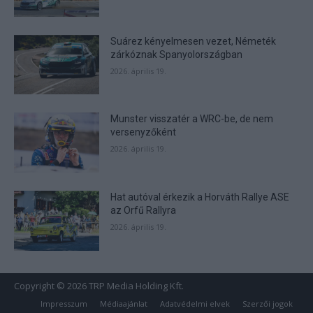
Suárez kényelmesen vezet, Németék
zárkóznak Spanyolországban
2026. április 19.
Munster visszatér a WRC-be, de nem
versenyzőként
2026. április 19.
Hat autóval érkezik a Horváth Rallye ASE
az Orfű Rallyra
2026. április 19.
Copyright © 2026 TRP Media Holding Kft.
Impresszum
Médiaajánlat
Adatvédelmi elvek
Szerzői jogok