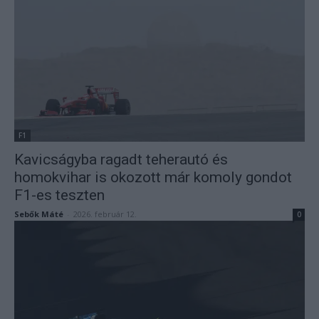
F1
Kavicságyba ragadt teherautó és
homokvihar is okozott már komoly gondot
F1-es teszten
Sebők Máté
-
2026. február 12.
0