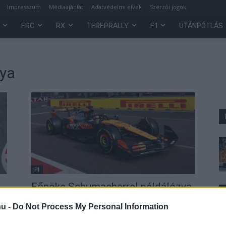
Impresszum
Médiaajánlat
Adatvédelmi elvek
Szerzői jogok
ERC
RX
TEREPRALLY
F1
UTÁNPÓTLÁS
ya
F1
Főnöke Schumacherrel példálózva
védte meg a Bakuban hibát hibára
hu -
Do Not Process My Personal Information
halmozó F1-es listavezetőt
Sebők Máté
-
2025. szeptember 23.
0
0