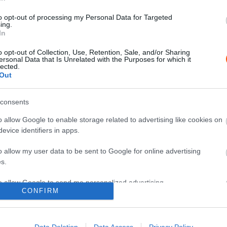
e
Verstappen már egyeztet a
to opt-out of processing my Personal Data for Targeted
Mercedessszel? – Montoya a
ing.
In
holland csapatváltásáról beszélt
Majer Dániel
-
2024. december 16.
0
0
o opt-out of Collection, Use, Retention, Sale, and/or Sharing
ersonal Data that Is Unrelated with the Purposes for which it
lected.
Out
consents
o allow Google to enable storage related to advertising like cookies on
evice identifiers in apps.
F1
Az FIA csalással nyerette meg a
o allow my user data to be sent to Google for online advertising
vb-t Schumacherrel és a Ferrarival
s.
2003-ban?
to allow Google to send me personalized advertising.
Majer Dániel
-
2024. október 12.
0
0
CONFIRM
o allow Google to enable storage related to analytics like cookies on
evice identifiers in apps.
Data Deletion
Data Access
Privacy Policy