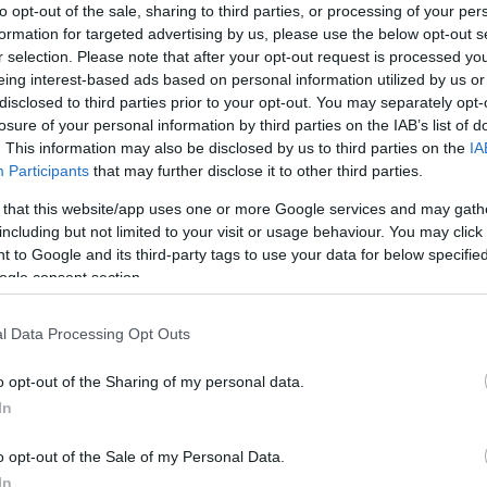
to opt-out of the sale, sharing to third parties, or processing of your per
formation for targeted advertising by us, please use the below opt-out s
r selection. Please note that after your opt-out request is processed y
eing interest-based ads based on personal information utilized by us or
disclosed to third parties prior to your opt-out. You may separately opt-
losure of your personal information by third parties on the IAB’s list of
. This information may also be disclosed by us to third parties on the
IA
Participants
that may further disclose it to other third parties.
F1
Történelmi tettől fosztotta meg
 that this website/app uses one or more Google services and may gath
including but not limited to your visit or usage behaviour. You may click 
Michael Schumachert a monacói
 to Google and its third-party tags to use your data for below specifi
alagút és Montoya 21 éve
ogle consent section.
Majer Dániel
-
2025. május 25.
0
0
l Data Processing Opt Outs
o opt-out of the Sharing of my personal data.
In
o opt-out of the Sale of my Personal Data.
F1
In