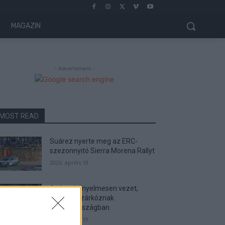
MAGAZIN
- Advertisment -
MOST READ
Suárez nyerte meg az ERC-
szezonnyitó Sierra Morena Rallyt
2026. április 19.
Suárez kényelmesen vezet,
Németék zárkóznak
Spanyolországban
2026. április 19.