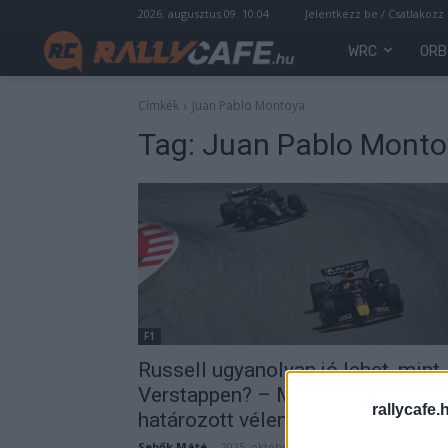
2026. augusztus 09. 10:04
Jelentkezz be / Csatlakozz
WRC
ORB
Címkék
Juan Pablo Montoya
Tag:
Juan Pablo Monto
F1
Russell ugyanolyan jó lehet, mint
Verstappen? – Montoyának
rallycafe.
határozott véleménye van
Sebők Máté
-
2025. október 13.