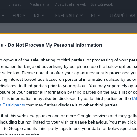
Impresszum
Médiaajánlat
Adatvédelmi elvek
Szerzői jogok
ERC
RX
TEREPRALLY
F1
UTÁNPÓTLÁS
hu -
Do Not Process My Personal Information
to opt-out of the sale, sharing to third parties, or processing of your per
formation for targeted advertising by us, please use the below opt-out s
r selection. Please note that after your opt-out request is processed y
eing interest-based ads based on personal information utilized by us or
disclosed to third parties prior to your opt-out. You may separately opt-
losure of your personal information by third parties on the IAB’s list of
. This information may also be disclosed by us to third parties on the
IA
F1
Participants
that may further disclose it to other third parties.
Ottalvós buli F1-es módra, avagy
 that this website/app uses one or more Google services and may gath
hogyan robbantotta ki Lauda az F1
including but not limited to your visit or usage behaviour. You may click 
egyetlen pilótasztrájkját
 to Google and its third-party tags to use your data for below specifi
ogle consent section.
Majer Dániel
-
2024. január 23.
0
0