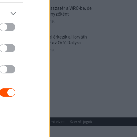
Munster visszatér a WRC-be, de
nem versenyzőként
2026. április 19.
Hat autóval érkezik a Horváth
Rallye ASE az Orfű Rallyra
2026. április 19.
um
Médiaajánlat
Adatvédelmi elvek
Szerzői jogok