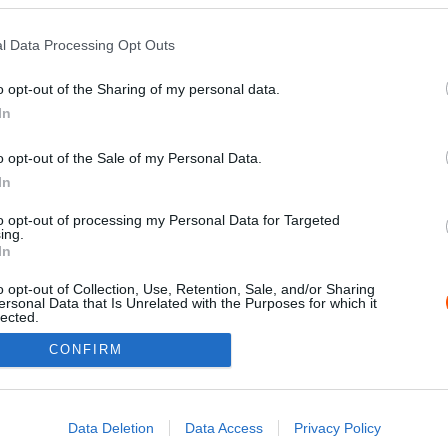
l Data Processing Opt Outs
o opt-out of the Sharing of my personal data.
In
o opt-out of the Sale of my Personal Data.
F1
In
y
Csecsemőként erdőbe repítette
egy tornádó, de túlélte, hogy
to opt-out of processing my Personal Data for Targeted
ing.
később CIA-ügynökből lehessen
In
F1-es csapatfőnök
0
o opt-out of Collection, Use, Retention, Sale, and/or Sharing
Majer Dániel
-
2022. augusztus 22.
0
ersonal Data that Is Unrelated with the Purposes for which it
lected.
Out
CONFIRM
consents
Impressz
o allow Google to enable storage related to advertising like cookies on
Data Deletion
Data Access
Privacy Policy
evice identifiers in apps.