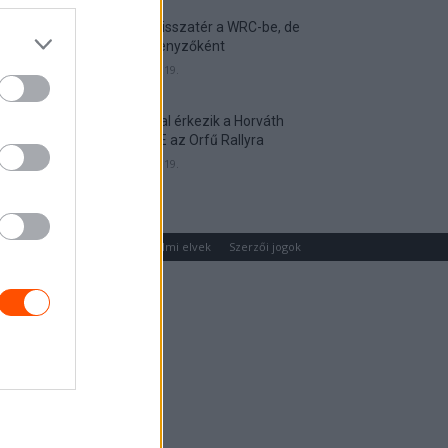
Munster visszatér a WRC-be, de
nem versenyzőként
2026. április 19.
Hat autóval érkezik a Horváth
Rallye ASE az Orfű Rallyra
2026. április 19.
um
Médiaajánlat
Adatvédelmi elvek
Szerzői jogok