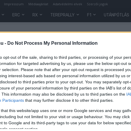
Impresszum
Médiaajánlat
Adatvédelmi elvek
Szerzői jogok
ERC
RX
TEREPRALLY
F1
UTÁNPÓTLÁS
hu -
Do Not Process My Personal Information
to opt-out of the sale, sharing to third parties, or processing of your per
formation for targeted advertising by us, please use the below opt-out s
r selection. Please note that after your opt-out request is processed y
eing interest-based ads based on personal information utilized by us or
disclosed to third parties prior to your opt-out. You may separately opt-
losure of your personal information by third parties on the IAB’s list of
. This information may also be disclosed by us to third parties on the
IA
F1
Participants
that may further disclose it to other third parties.
Ilyen volt az F1 első
 that this website/app uses one or more Google services and may gath
a
tömegbalesete – szenzációs
including but not limited to your visit or usage behaviour. You may click 
felvételek 1950-ből (videó)
 to Google and its third-party tags to use your data for below specifi
ogle consent section.
Majer Dániel
-
2023. május 21.
0
0