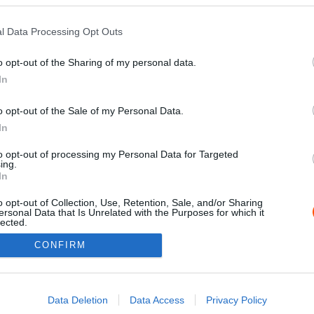
l Data Processing Opt Outs
o opt-out of the Sharing of my personal data.
In
o opt-out of the Sale of my Personal Data.
In
to opt-out of processing my Personal Data for Targeted
ing.
Impressz
In
o opt-out of Collection, Use, Retention, Sale, and/or Sharing
ersonal Data that Is Unrelated with the Purposes for which it
lected.
Out
CONFIRM
consents
o allow Google to enable storage related to advertising like cookies on
Data Deletion
Data Access
Privacy Policy
evice identifiers in apps.