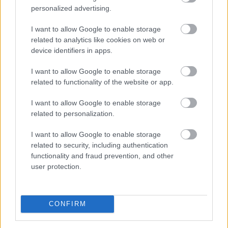
Schumacher első nagy csatája, mint
personalized advertising.
amilyennek tűnt?
I want to allow Google to enable storage
Sebők Máté
-
2025. április 24.
0
related to analytics like cookies on web or
device identifiers in apps.
I want to allow Google to enable storage
related to functionality of the website or app.
I want to allow Google to enable storage
related to personalization.
I want to allow Google to enable storage
F1
related to security, including authentication
Senna és a milliók – amikor egy repülőnyi
functionality and fraud prevention, and other
ember szívott a brazilok legendája miatt
user protection.
Majer Dániel
-
2025. február 10.
0
CONFIRM