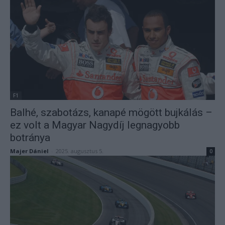
F1
Balhé, szabotázs, kanapé mögött bujkálás –
ez volt a Magyar Nagydíj legnagyobb
botránya
Majer Dániel
-
2025. augusztus 5.
0