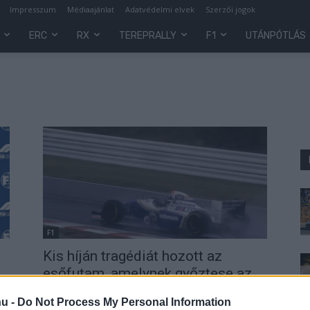
Impresszum
Médiaajánlat
Adatvédelmi elvek
Szerzői jogok
ERC
RX
TEREPRALLY
F1
UTÁNPÓTLÁS
F1
Kis híján tragédiát hozott az
esőfutam, amelynek győztese az
ot
elhunyt Sennától kért segítséget
hu -
Do Not Process My Personal Information
Majer Dániel
-
2025. november 6.
0
0