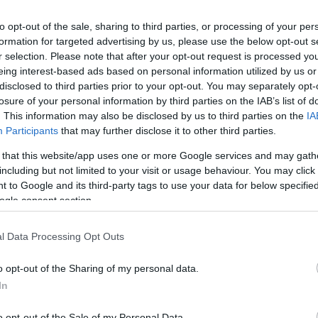
to opt-out of the sale, sharing to third parties, or processing of your per
formation for targeted advertising by us, please use the below opt-out s
r selection. Please note that after your opt-out request is processed y
eing interest-based ads based on personal information utilized by us or
disclosed to third parties prior to your opt-out. You may separately opt-
losure of your personal information by third parties on the IAB’s list of
F1
. This information may also be disclosed by us to third parties on the
IA
Participants
that may further disclose it to other third parties.
15 éve bombameglepetés született
Brazíliában – vajon idén is
 that this website/app uses one or more Google services and may gath
including but not limited to your visit or usage behaviour. You may click 
megvicceli valaki az esélyeseket?
 to Google and its third-party tags to use your data for below specifi
Sebők Máté
-
2025. november 6.
0
ogle consent section.
0
l Data Processing Opt Outs
o opt-out of the Sharing of my personal data.
In
o opt-out of the Sale of my Personal Data.