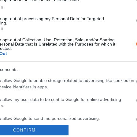
F1
In
Botrány a szezonzárón, majd buli,
to opt-out of processing my Personal Data for Targeted
és újabb botrány – 28 éve történt
ing.
n
Schumacher és Villeneuve
In
ütközése
0
o opt-out of Collection, Use, Retention, Sale, and/or Sharing
ersonal Data that Is Unrelated with the Purposes for which it
Majer Dániel
-
2025. október 26.
0
lected.
Out
consents
o allow Google to enable storage related to advertising like cookies on
evice identifiers in apps.
F1
o allow my user data to be sent to Google for online advertising
32 éve vált hivatalossá az F1-es
s.
 a
házasság, amelytől mindenki nagy
to allow Google to send me personalized advertising.
el
dolgokat várt, de tragédiával ért
véget
CONFIRM
o allow Google to enable storage related to analytics like cookies on
Majer Dániel
-
2025. október 11.
0
0