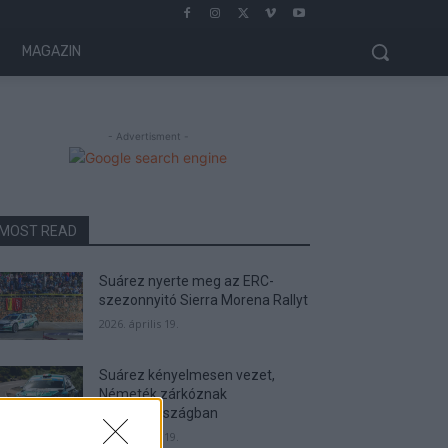
MAGAZIN
- Advertisment -
MOST READ
Suárez nyerte meg az ERC-
szezonnyitó Sierra Morena Rallyt
2026. április 19.
Suárez kényelmesen vezet,
Németék zárkóznak
Spanyolországban
2026. április 19.