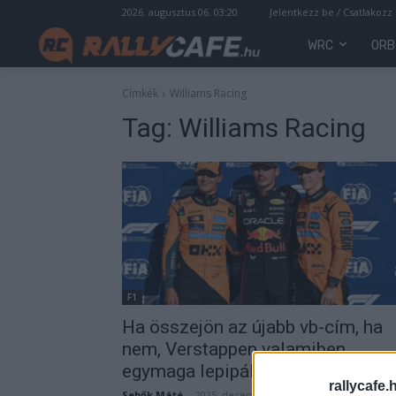
2026. augusztus 06. 03:20
Jelentkezz be / Csatlakozz
WRC
ORB
Címkék
Williams Racing
Tag:
Williams Racing
F1
Ha összejön az újabb vb-cím, ha
nem, Verstappen valamiben
egymaga lepipálja a többi csapat
rallycafe.
Sebők Máté
-
2025. december 4.