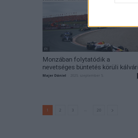
web or d
I want t
or app.
I want t
I want t
F1
authenti
Monzában folytatódik a
nevetséges büntetés körüli kálvár
Majer Dániel
-
2025. szeptember 5.
...
1
2
3
20