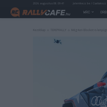
2026. augusztus 08. 09:41
Jelentkezz be / Csatlakozz
WRC
ORB
Kezdőlap
TEREPRALLY
Még Ken Blockot is lenyűg