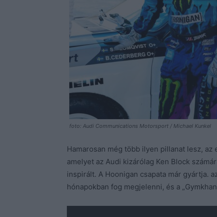
foto: Audi Communications Motorsport / Michael Kunkel
Hamarosan még több ilyen pillanat lesz, az e
amelyet az Audi kizárólag Ken Block számára 
inspirált. A Hoonigan csapata már gyártja. a
hónapokban fog megjelenni, és a „Gymkhana