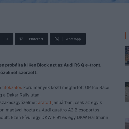
X
Pinterest
WhatsApp
 próbálta ki Ken Block azt az Audi RS Q e-tront,
őzelmet szerzett.
en
titokzatos
körülmények közt) megtartott GP Ice Race
g a Dakar Rally után.
y szakaszgyőzelmet
aratott
januárban, csak az egyik
tion magával hozta az Audi quattro A2 B csoportos
n indult. Ezen kívül egy DKW F 91 és egy DKW Hartmann