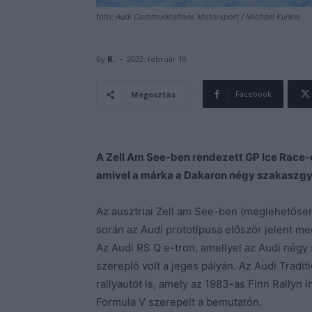
foto: Audi Communications Motorsport / Michael Kunkel
-
By
R.
2022. február 10.
Facebook
Megosztás
A Zell Am See-ben rendezett GP Ice Race-en
amivel a márka a Dakaron négy szakaszgy
Az ausztriai Zell am See-ben (meglehetős
során az Audi prototípusa először jelent me
Az Audi RS Q e-tron, amellyel az Audi nég
szereplő volt a jeges pályán. Az Audi Tradi
rallyautót is, amely az 1983-as Finn Rally
Formula V szerepelt a bemutatón.