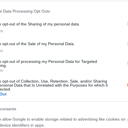
l Data Processing Opt Outs
o opt-out of the Sharing of my personal data.
In
menális élményt jelentettek, annak ellenére, hogy az
o opt-out of the Sale of my Personal Data.
agban, mint a hóba
n” – mondta Ken Block.
„Köszönöm
In
yarázta nekem autója minden különlegességét. Néhány
megértsük ennek az autónak a varázsát.
”
to opt-out of processing my Personal Data for Targeted
ing.
In
egybe is beült Block mellé. Elégedett volt az alkalmi
o opt-out of Collection, Use, Retention, Sale, and/or Sharing
ersonal Data that Is Unrelated with the Purposes for which it
lected.
Out
teljesen felgyorsuljon
” – mondta a svéd, aki
resebb Audi pilótája volt. Ekström számára az ausztriai
consents
lentett a Race of Champions-ra. A főpróba jól sikerült,
o allow Google to enable storage related to advertising like cookies on
evice identifiers in apps.