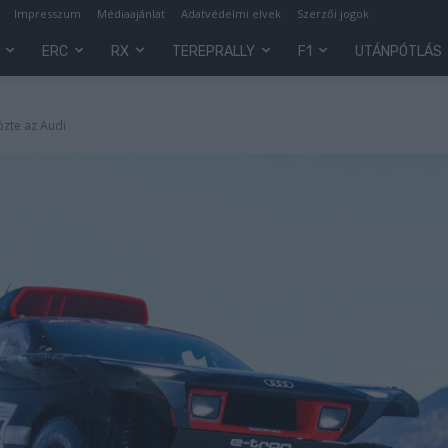
Impresszum
Médiaajánlat
Adatvédelmi elvek
Szerzői jogok
ERC
RX
TEREPRALLY
F1
UTÁNPÓTLÁS
özte az Audi