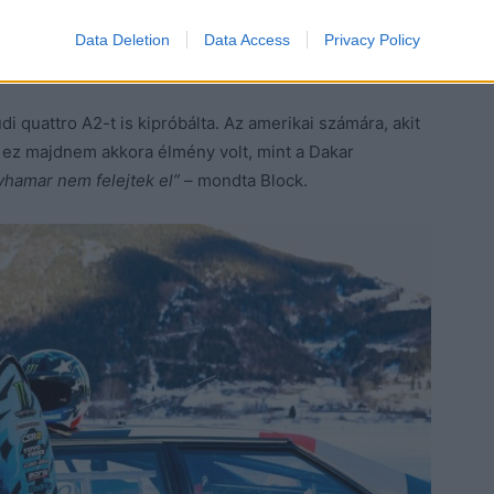
Data Deletion
Data Access
Privacy Policy
i quattro A2-t is kipróbálta. Az amerikai számára, akit
k, ez majdnem akkora élmény volt, mint a Dakar
gyhamar nem felejtek el” –
mondta Block.