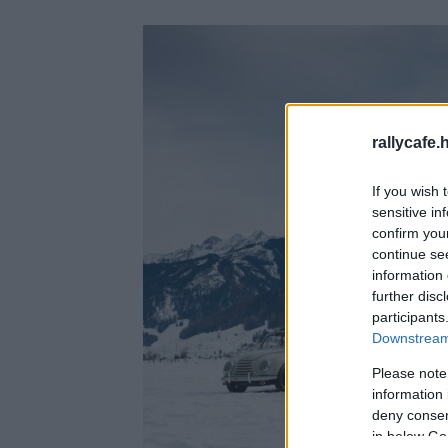
rallycafe.
If you wish 
sensitive in
confirm you
continue se
information 
further disc
participants
Downstream 
Please note
information 
deny consent
in below Go