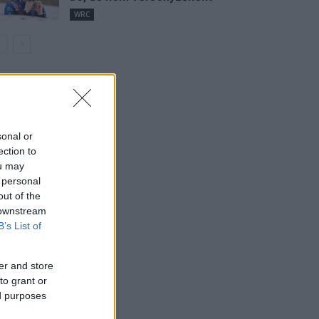
WRC
sonal or
ection to
ou may
 personal
out of the
 downstream
B’s List of
er and store
to grant or
ed purposes