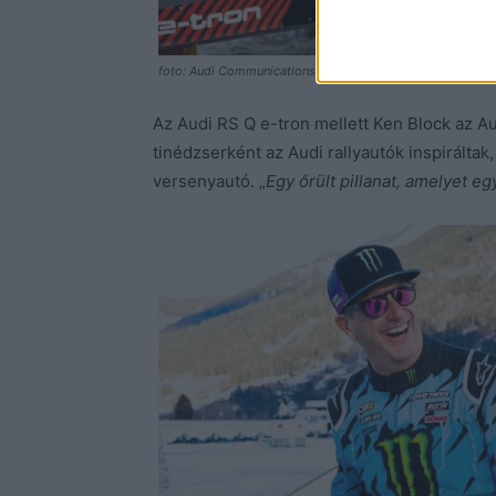
foto: Audi Communications Motorsport / Michael Kunkel
Az Audi RS Q e-tron mellett Ken Block az Aud
tinédzserként az Audi rallyautók inspirálta
versenyautó. „
Egy őrült pillanat, amelyet e