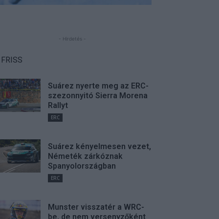
- Hirdetés -
FRISS
Suárez nyerte meg az ERC-
szezonnyitó Sierra Morena
Rallyt
ERC
Suárez kényelmesen vezet,
Németék zárkóznak
Spanyolországban
ERC
Munster visszatér a WRC-
be, de nem versenyzőként