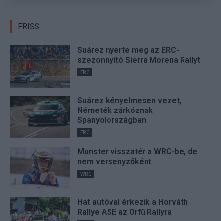
FRISS
Suárez nyerte meg az ERC-
szezonnyitó Sierra Morena Rallyt
ERC
Suárez kényelmesen vezet,
Németék zárkóznak
Spanyolországban
ERC
Munster visszatér a WRC-be, de
nem versenyzőként
WRC
Hat autóval érkezik a Horváth
Rallye ASE az Orfű Rallyra