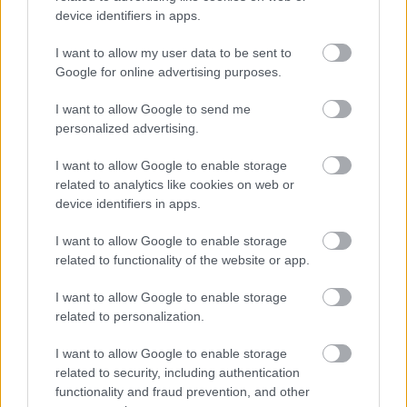
device identifiers in apps.
„Ami számomra a legörvendetesebb, hogy a tavaly
I want to allow my user data to be sent to
elkezdett munkánk gyümölcse beérni látszik azzal, hogy
Google for online advertising purposes.
újabb újoncok indulnak a versenyen, így idén is
I want to allow Google to send me
megrendezésre kerül számukra a Challenge Kupa. A
personalized advertising.
tavaly ott indult párosok közül négyen már a rendes, profi
mezőnyben indulnak, azaz elmondható, ismét bővült a
I want to allow Google to enable storage
related to analytics like cookies on web or
tereprallyesok nagy családja”
– közölte Garamvölgyi
device identifiers in apps.
Zoltán.
I want to allow Google to enable storage
A nevezési lista
itt
elérhető.
related to functionality of the website or app.
I want to allow Google to enable storage
related to personalization.
I want to allow Google to enable storage
related to security, including authentication
functionality and fraud prevention, and other