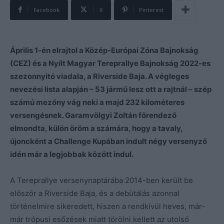
Facebook
X
Pinterest
Április 1-én elrajtol a Közép-Európai Zóna Bajnokság
(CEZ) és a Nyílt Magyar Tereprallye Bajnokság 2022-es
szezonnyitó viadala, a Riverside Baja. A végleges
nevezési lista alapján – 53 jármű lesz ott a rajtnál – szép
számú mezőny vág neki a majd 232 kilométeres
versengésnek. Garamvölgyi Zoltán főrendező
elmondta, külön öröm a számára, hogy a tavaly,
újoncként a Challenge Kupában indult négy versenyző
idén már a legjobbak között indul.
A Tereprallye versenynaptárába 2014-ben került be
először a Riverside Baja, és a debütálás azonnal
történelmire sikeredett, hiszen a rendkívül heves, már-
már trópusi esőzések miatt törölni kellett az utolsó