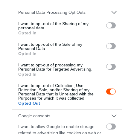
third parties.
Please note that this website/app uses one or more Google
Personal Data Processing Opt Outs
services and may gather and store information including but
not limited to your visit or usage behaviour. You may click to
I want to opt-out of the Sharing of my
personal data.
grant or deny consent to Google and its third-party tags to
Opted In
use your data for below specified purposes in below Google
consent section.
I want to opt-out of the Sale of my
Personal Data.
Fotó: Pataky Péter
Opted In
Ráadásul ezúttal a négy kategóriában – autó, side by side,
I want to opt-out of processing my
Personal Data for Targeted Advertising.
motor és quad – hosszú idő után először lesznek
Opted In
többségben a motorosok és a quadosok. Ezúttal is ott
I want to opt-out of Collection, Use,
lesz a rajtnál az a Miroslav Zapletal, aki tavaly az összetett
Retention, Sale, and/or Sharing of my
Personal Data that Is Unrelated with the
magyar bajnoki címet is megszerezte, illetve összecsap
Purposes for which it was collected.
egymással a hazai kamionversenyzés két legjobbja,
Opted Out
Kovács Miklós és Fazekas Károly. A verseny távja 231,84
Google consents
kilométer – pénteken két szakasz, összesen 26,84
kilométer, míg szombaton egyszer 4, majd négyszer 50
I want to allow Google to enable storage
related to advertising like cookies on web or
kilométer vár mindenkire.