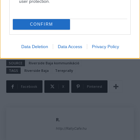
user protection.
CONFIRM
Fotó: Pataky Péter
Data Deletion
Data Access
Privacy Policy
SOURCE
Riverside Baja kommunikáció
TAGS
Riverside Baja
Tereprally
Facebook
X
Pinterest
R.
http://RallyCafe.hu