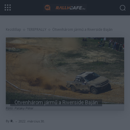
Kezdőlap
TEREPRALLY
Ötvenhárom jármű a Riverside Baján
Ötvenhárom jármű a Riverside Baján
Fotó: Pataky Péter
-
By
R.
2022. március 30.