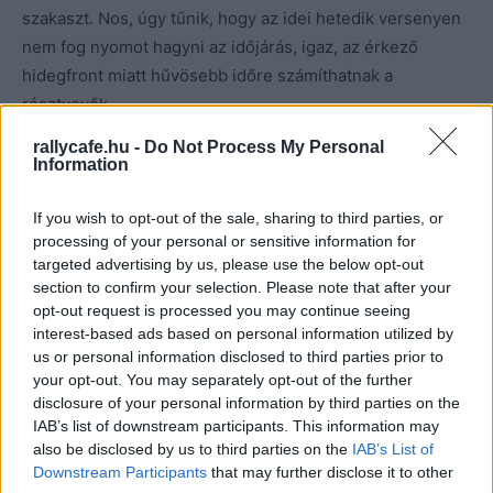
szakaszt. Nos, úgy tűnik, hogy az idei hetedik versenyen
nem fog nyomot hagyni az időjárás, igaz, az érkező
hidegfront miatt hűvösebb időre számíthatnak a
résztvevők.
rallycafe.hu -
Do Not Process My Personal
Garamvölgyi Zoltán, a Riverside Baja rendezője elárulta,
Information
amikor kiderült, hogy az ugyanerre az
időpontra
szervezett lengyel bajnoki idénynyitó miatt a lengyel
If you wish to opt-out of the sale, sharing to third parties, or
processing of your personal or sensitive information for
versenyzők ezúttal távol maradnak, nem hitte volna, hogy
targeted advertising by us, please use the below opt-out
ennek ellenére ilyen nagy létszámban neveznek majd a
section to confirm your selection. Please note that after your
viadalra. Összesen hét országból – lengyel, cseh,
opt-out request is processed you may continue seeing
szlovák, román, szerb, osztrák és magyar versenyzők –
interest-based ads based on personal information utilized by
us or personal information disclosed to third parties prior to
53 jármű
nevezett
a 2022-es Riverside Bajára.
your opt-out. You may separately opt-out of the further
disclosure of your personal information by third parties on the
IAB’s list of downstream participants. This information may
also be disclosed by us to third parties on the
IAB’s List of
Downstream Participants
that may further disclose it to other