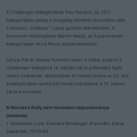
A Challenger-kategóriában Pau Navarro, az SSV-
kategóriában pedig a rengeteg büntetés kiosztása után
Francisco „Chaleco” Lopez győzött Marokkóban. A
kamionok mezőnyében Martin Macik, az Experimental-
kategóriában Akira Miura diadalmaskodott.
Lónyai Pál és Alexey Kuzmich beért a célba, a páros a
Challenger-kategória 14. helyén zárta a Marokkó Rally
utolsó szakaszát, abszolútban öt helyet javítva az 53. lett,
a kategóriában pedig két helyet előrelépve a 10. helyen
zárta a versenyt.
A Marokkó Rally nem hivatalos végeredménye
(autósok)
1. Sébastien Loeb, Édouard Boulanger (franciák), Dacia
Sandrider, 15:05:40