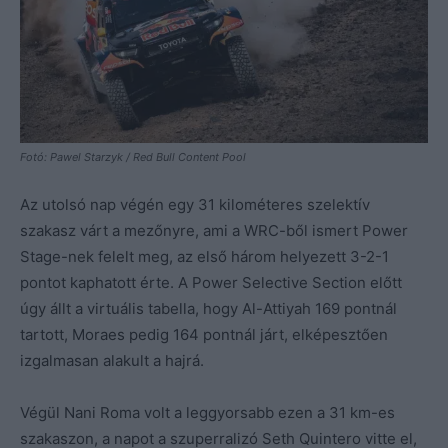
Fotó: Pawel Starzyk / Red Bull Content Pool
Az utolsó nap végén egy 31 kilométeres szelektív
szakasz várt a mezőnyre, ami a WRC-ből ismert Power
Stage-nek felelt meg, az első három helyezett 3-2-1
pontot kaphatott érte. A Power Selective Section előtt
úgy állt a virtuális tabella, hogy Al-Attiyah 169 pontnál
tartott, Moraes pedig 164 pontnál járt, elképesztően
izgalmasan alakult a hajrá.
Végül Nani Roma volt a leggyorsabb ezen a 31 km-es
szakaszon, a napot a szuperralizó Seth Quintero vitte el,