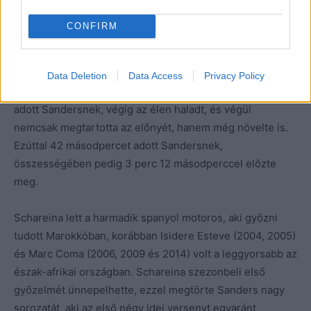
A motorosok versenyében az volt a kérdés, hogy a
CONFIRM
vezetést csütörtökön átvevő Tosha Schareina marad az
élen, vagy a második helyre visszacsúszó, Marokkóban
már világbajnokként versenyző Daniel Sanders visszavág
Data Deletion
Data Access
Privacy Policy
neki a verseny utolsó napján. Nos, Schareina esélyt sem
adott Sandersnek, végig az élen haladt, és végül
nemcsak megtartotta az előnyét, hanem még növelte is.
Ezúttal 42 másodpercet adott Sandersnek,
összességében pedig 3 perc 12 másodperccel előzte
meg.
Schareina lett a harmadik spanyol motoros, aki győzni
tudott Marokkóban, korábban Isidere Esteve (2004, 2005)
és Marc Coma (2006, 2009 és 2014) volt a leggyorsabb az
észak-afrikai országban. Schareina szezonbeli első
győzelmét ünnepelhette, ezzel megtörte Sanders nagy
sorozatát, aki az első négy idei versenyt egyaránt