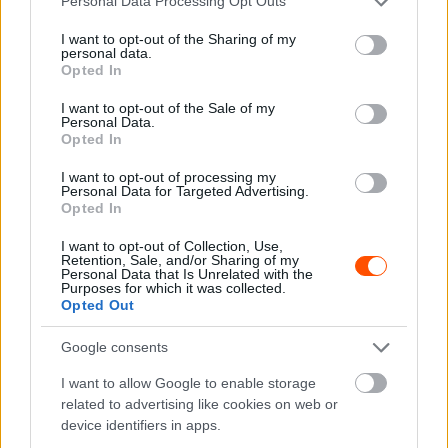
IMT Evo, +57:29
Personal Data Processing Opt Outs
services and may gather and store information including but
…13. Nasser Al-Attiyah, Fabian Lurquin (katari, francia),
not limited to your visit or usage behaviour. You may click to
I want to opt-out of the Sharing of my
Dacia Sandrider, +1:02:56 (1:00:00)
personal data.
grant or deny consent to Google and its third-party tags to
Opted In
…14. Henk Lategan, Brett Cummings (dél-afrikaiak),
use your data for below specified purposes in below Google
consent section.
Toyota GR DKR Hilux EVO, +1:07:21 (4:00)
I want to opt-out of the Sale of my
Personal Data.
…54. Lónyai Pál, Alexey Kuzmich (magyar, semleges),
Opted In
GRally Team G-Ecko, +9:20:26 (+4:00:00)
I want to opt-out of processing my
Personal Data for Targeted Advertising.
Opted In
Az útvonal
Október 12.
Prológ (Fez, 19 km). Al-Attiyah, 11:56.8
I want to opt-out of Collection, Use,
Retention, Sale, and/or Sharing of my
Október 13.
SS1 (Fez–Erfud, 298 km). Loeb, 2:49:43 / 1.
Personal Data that Is Unrelated with the
LOEB, 2. Ekström, 3. Moraes
Purposes for which it was collected.
Opted Out
Október 14.
SS2 (Erfud, 307 km). Al-Attiyah, 3:19:17. / 1.
ROMA, 2. Moraes, 3. Ferreira
Google consents
Október 15.
SS3 (Erfud, 323 km). Lategan 3:29.48 / 1.
I want to allow Google to enable storage
LOEB, 2. Moraes, 3. Ekström
related to advertising like cookies on web or
Október 16.
SS4 (Erfud, 284 km). Roma, 2:40:15 / 1.
device identifiers in apps.
LOEB, 2. Moraes, 3. Roma