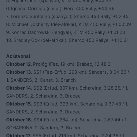
5. Édgar Canet (spanyol), KTM 450 Rally, +44:33
6. Ignacio Cornejo (chilei), Hero 450 Rally, +44:36
7. Lorenzo Santolino (spanyol), Sherco 450 Rally, +52:45
8. Michael Docherty (dél-afrikai), KTM 450 Rally, +1:00:09
9. Konrad Dabrowski (lengyel), KTM 450 Rally, +1:01:20
10. Bradley Cox (dél-afrikai), Sherco 450 Rallye, +1:10:31
Az útvonal
Október 12.
Prológ (Fez, 19 km). Brabec, 12:48.3
Október 13.
SS1 (Fez–Erfud, 298 km). Sanders, 3:04:36 /
1. SANDERS, 2. Canet, 3. Branch
Október 14.
SS2 (Erfud, 307 km). Schareina, 3:28:26. / 1.
SANDERS, 2. Schareina, 3. Brabec
Október 15.
SS3 (Erfud, 323 km). Schareina, 3:37:48 / 1.
SANDERS, 2. Schareina, 3. Brabec
Október 16.
SS4 (Erfud, 284 km). Schareina, 2:57:44 / 1.
SCHAREINA, 2. Sanders, 3. Brabec
Október 17.
SS5 (Erfud, 216 km). Schareina, 2:24.35 / 1.