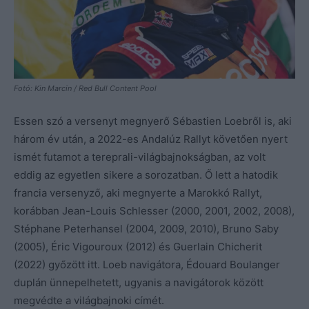
Fotó: Kin Marcin / Red Bull Content Pool
Essen szó a versenyt megnyerő Sébastien Loebről is, aki
három év után, a 2022-es Andalúz Rallyt követően nyert
ismét futamot a tereprali-világbajnokságban, az volt
eddig az egyetlen sikere a sorozatban. Ő lett a hatodik
francia versenyző, aki megnyerte a Marokkó Rallyt,
korábban Jean-Louis Schlesser (2000, 2001, 2002, 2008),
Stéphane Peterhansel (2004, 2009, 2010), Bruno Saby
(2005), Éric Vigouroux (2012) és Guerlain Chicherit
(2022) győzött itt. Loeb navigátora, Édouard Boulanger
duplán ünnepelhetett, ugyanis a navigátorok között
megvédte a világbajnoki címét.