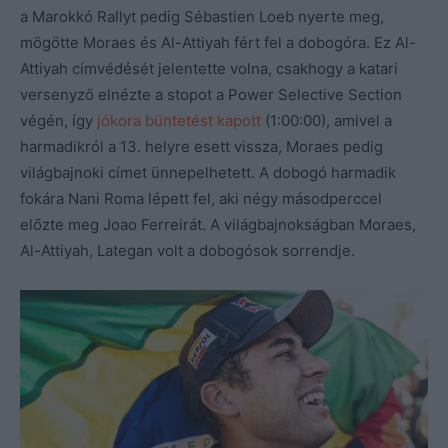
a Marokkó Rallyt pedig Sébastien Loeb nyerte meg,
mögötte Moraes és Al-Attiyah fért fel a dobogóra. Ez Al-
Attiyah címvédését jelentette volna, csakhogy a katari
versenyző elnézte a stopot a Power Selective Section
végén, így
jókora büntetést kapott
(1:00:00), amivel a
harmadikról a 13. helyre esett vissza, Moraes pedig
világbajnoki címet ünnepelhetett. A dobogó harmadik
fokára Nani Roma lépett fel, aki négy másodperccel
előzte meg Joao Ferreirát. A világbajnokságban Moraes,
Al-Attiyah, Lategan volt a dobogósok sorrendje.