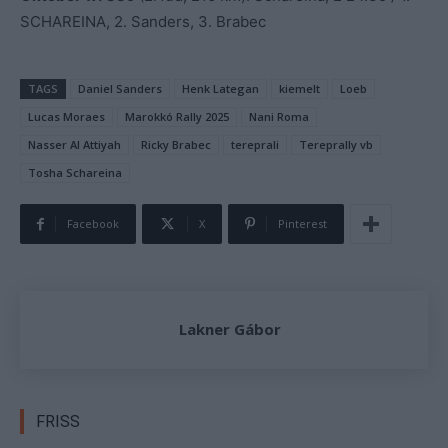
SCHAREINA, 2. Sanders, 3. Brabec
TAGS
Daniel Sanders
Henk Lategan
kiemelt
Loeb
Lucas Moraes
Marokkó Rally 2025
Nani Roma
Nasser Al Attiyah
Ricky Brabec
tereprali
Tereprally vb
Tosha Schareina
Facebook
X
Pinterest
Lakner Gábor
FRISS