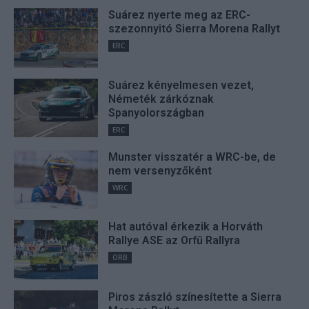
Suárez nyerte meg az ERC-
szezonnyitó Sierra Morena Rallyt
ERC
Suárez kényelmesen vezet,
Németék zárkóznak
Spanyolországban
ERC
Munster visszatér a WRC-be, de
nem versenyzőként
WRC
Hat autóval érkezik a Horváth
Rallye ASE az Orfű Rallyra
ORB
Piros zászló színesítette a Sierra