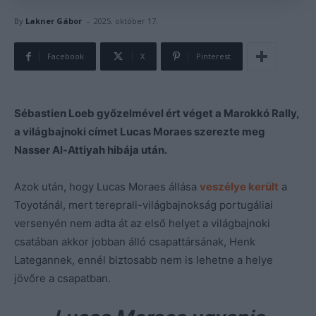
-
By
Lakner Gábor
2025. október 17.
Facebook
X
Pinterest
Sébastien Loeb győzelmével ért véget a Marokkó Rally,
a világbajnoki címet Lucas Moraes szerezte meg
Nasser Al-Attiyah hibája után.
Azok után, hogy Lucas Moraes állása
veszélye került
a
Toyotánál, mert tereprali-világbajnokság portugáliai
versenyén nem adta át az első helyet a világbajnoki
csatában akkor jobban álló csapattársának, Henk
Lategannek, ennél biztosabb nem is lehetne a helye
jövőre a csapatban.