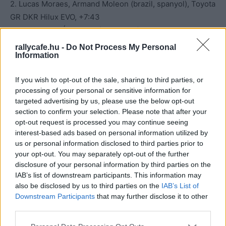
2. Lucas Moraes, Armand Moleon (brazil, spanyol), Toyota
GR DKR Hilux EVO, +7:43
3. Nani Roma, Álex Haro (spanyolok), Ford Raptor T1+,
+12:15
rallycafe.hu -
Do Not Process My Personal
Information
4. Joao Ferreira, Filipe Palmeiro (portugálok), Toyota
Hilux IMT Evo, +12:19
If you wish to opt-out of the sale, sharing to third parties, or
5. Mattias Ekström, Emil Bergkvist (svédek), Ford Raptor
processing of your personal or sensitive information for
T1+, +13:29
targeted advertising by us, please use the below opt-out
6. Saood Variawa, Francois Cazalet (dél-afrikai, francia),
section to confirm your selection. Please note that after your
Toyota Hilux IMT Evo, +32:43
opt-out request is processed you may continue seeing
interest-based ads based on personal information utilized by
7. Mitchell Guthrie, Kellon Walch (amerikaiak), Ford Raptor
us or personal information disclosed to third parties prior to
T1+, +33:20
your opt-out. You may separately opt-out of the further
8. Erik Goczal, Szymon Gospodraczyk (lengyelek), Toyota
disclosure of your personal information by third parties on the
Hilux IMT Evo, +33.33
IAB’s list of downstream participants. This information may
also be disclosed by us to third parties on the
IAB’s List of
9. Cristina Gutiérrez, Pablo Moreno (spanyolok), Dacia
Downstream Participants
that may further disclose it to other
Sandrider, +50:46
third parties.
10. Marek Goczal, Maciej Marton (lengyele), Toyota Hilux
Please note that this website/app uses one or more Google