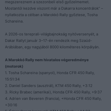
megszereznem a szezonbeli első győzelmemet.
Mostantól kezdve viszont már a Dakarra koncentrálok” –
nyilatkozta a célban a Marokkó Rally győztese, Tosha
Schareina.
A 2026-os tereprali-világbajnokság nyitóversenyét, a
Dakar Rallyt január 3–17-én rendezik meg Szaúd-
Arábiában, egy nagyjából 8000 kilométeres körpályán.
A Marokkó Rally nem hivatalos végeredménye
(motorok)
1. Tosha Schareina (spanyol), Honda CFR 450 Rally,
15:51:34
2. Daniel Sanders (ausztrál), KTM 450 Rally, +3:12
3. Ricky Brabec (amerikai), Honda CFR 450 Rally, +9:37
4. Adrien van Beveren (francia), +Honda CFR 450 Rally,
+30:16