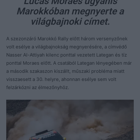
Lucas Moraes ugyanis
Marokkóban megnyerte a
világbajnoki címet.
A szezonzáró Marokkó Rally előtt három versenyzőnek
volt esélye a világbajnokság megnyerésére, a címvédő
Nasser Al-Attiyah kilenc ponttal vezetett Lategan és tíz
ponttal Moraes előtt. A csatából Lategan lényegében már
a második szakaszon kiszállt, műszaki probléma miatt
visszaesett a 30. helyre, ahonnan esélye sem volt
felzárkózni az élmezőnyhöz.