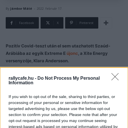
-
By
Jámbor Máté
2022. február 17.
Facebook
X
Pinterest
Pozitív Covid-teszt után el sem utazhatott Szaúd-
Arábiába az egyik Extreme E
újonc
, a Xite Energy
versenyzője, Klara Andersson.
A svéd hölgy helyét azonnali hatállyal a sorozat egyik
rallycafe.hu -
Do Not Process My Personal
tartalékpilótája, Tamara Molinaro veszi át, aki tavaly már
Information
Szardíniában mehetett az Odyssey 21-gyel. A másik
If you wish to opt-out of the sale, sharing to third parties, or
hivatalos pilóta, Timo Scheider sem lesz ott, így az
processing of your personal or sensitive information for
Extreme E őt is helyettesíteni kényszerült.
targeted advertising by us, please use the below opt-out
section to confirm your selection. Please note that after your
Nem akármilyen versenyzőket találtak a hétvégére, a
opt-out request is processed you may continue seeing
interest-based ads based on personal information utilized by
francia Romain Dumas és a norvég Hedda Hosås
lesznek