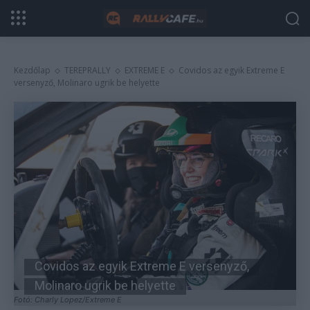
Kezdőlap
TEREPRALLY
EXTREME E
Covidos az egyik Extreme E
versenyző, Molinaro ugrik be helyette
Covidos az egyik Extreme E versenyző,
Molinaro ugrik be helyette
Fotó: Charly Lopez/Extreme E