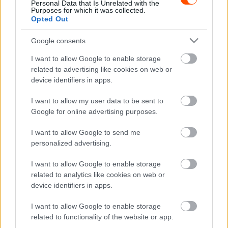
Personal Data that Is Unrelated with the
Hosås már fiatal kora ellenére is szorosan kötődik az
Purposes for which it was collected.
Opted Out
Extreme E-hez, hiszen a Veloce saját tartalékversenyzője
is. A tavalyi
szardíniai teszten
vezette volna először az
Google consents
autót, de technikai hibák megakadályozták ebben.
I want to allow Google to enable storage
related to advertising like cookies on web or
„Nagyon izgatott vagyok, hogy én lehetek a női
device identifiers in apps.
vendégpilóta az első versenyre.
– áradozott a norvég. –
I want to allow my user data to be sent to
Már a starttól fogva követem a sorozatot, és nagyon
Google for online advertising purposes.
megtisztelő, hogy tavaly engem is hívtak az újonctesztre,
bár nem jutottam el a vezetésig.”
I want to allow Google to send me
personalized advertising.
SOURCE
Extreme E
I want to allow Google to enable storage
related to analytics like cookies on web or
TAGS
Hedda Hosas
Klara Andersson
Romain Dumas
device identifiers in apps.
Tamara Molinaro
Xite Energy Racing
I want to allow Google to enable storage
Facebook
X
Pinterest
related to functionality of the website or app.