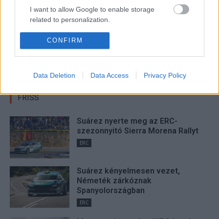
I want to allow Google to enable storage
related to personalization.
Jámbor Máté
I want to allow Google to enable storage
CONFIRM
related to security, including authentication
http://RallyCafe.hu
functionality and fraud prevention, and other
user protection.
Data Deletion
Data Access
Privacy Policy
FRISS
Suárez nyerte meg az ERC-
szezonnyitó Sierra Morena Rallyt
ERC
Suárez kényelmesen vezet,
Németék zárkóznak
Spanyolországban
ERC