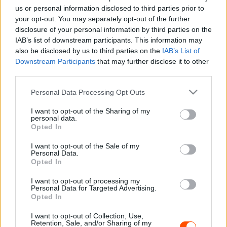
us or personal information disclosed to third parties prior to
jelen mint tartalékpilóták
.
your opt-out. You may separately opt-out of the further
disclosure of your personal information by third parties on the
Dumas Le Mans-i karrierje után arról lett ismert, hogy a
IAB’s list of downstream participants. This information may
also be disclosed by us to third parties on the
IAB’s List of
Volkswagen elektromos szuperautóját (IDR) vezetve új
Downstream Participants
that may further disclose it to other
rekordot ért a Pikes Peak-i hegyiversenyen és a
third parties.
Nürburgring Nordschleifén is.
Please note that this website/app uses one or more Google
Personal Data Processing Opt Outs
services and may gather and store information including but
„Nagyon boldog vagyok, hogy itt lehetek, és jobban
not limited to your visit or usage behaviour. You may click to
I want to opt-out of the Sharing of my
megismerkedhetem a
sorozattal. – hangsúlyozta Dumas.
personal data.
grant or deny consent to Google and its third-party tags to
Opted In
–
Tavaly követtem, mi történik egy-egy X-Prix-n, de nem
use your data for below specified purposes in below Google
consent section.
tudtam személyesen is átélni. Igyekszem minél többféle
I want to opt-out of the Sale of my
Personal Data.
motorsportban részt venni, így az Extreme E pont illik a
Opted In
képbe. Az elektromos autókat nagyszerű vezetni, annyi
I want to opt-out of processing my
erő lakozik bennük. A volán mögül is nagyon élvezetes,
Personal Data for Targeted Advertising.
szerintem ezt látni is fogjuk, amikor a hétvégén
Opted In
elkezdődik az akció.”
I want to opt-out of Collection, Use,
Retention, Sale, and/or Sharing of my