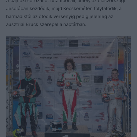
A bajnoki sorozat öt futamból áll, amely az olaszországi
Jesolóban kezdődik, majd Kecskeméten folytatódik, a
harmadiktól az ötödik versenyig pedig jelenleg az
ausztriai Bruck szerepel a naptárban.