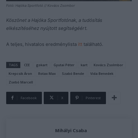
Fotó: Hajóka Sportfotó // Kovács Zsombor
Köszönet a Hajóka Sportfotónak, a tudósítás
elkészítéséhez nyújtott segítségéért.
A teljes, hivatalos eredménylista
itt
található.
TAGS
CEE
gokart
Gyutai Péter
kart
Kovács Zsolmbor
Krepcsik Áron
Rotax Max
Szabó Bende
Vida Benedek
Zsebó Marcell
Facebook
X
Pinterest
Mihályi Csaba