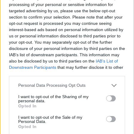
döntőben és szuperdöntőben. Utóbbit magasabb
processing of your personal or sensitive information for
pontszámmal értékelik. A hétvége eredményét, pedig a
targeted advertising by us, please use the below opt-out
három versenyen szerzett összpontszám adja.
section to confirm your selection. Please note that after your
opt-out request is processed you may continue seeing
interest-based ads based on personal information utilized by
us or personal information disclosed to third parties prior to
your opt-out. You may separately opt-out of the further
disclosure of your personal information by third parties on the
IAB’s list of downstream participants. This information may
also be disclosed by us to third parties on the
IAB’s List of
Downstream Participants
that may further disclose it to other
third parties.
Please note that this website/app uses one or more Google
Personal Data Processing Opt Outs
services and may gather and store information including but
not limited to your visit or usage behaviour. You may click to
I want to opt-out of the Sharing of my
personal data.
grant or deny consent to Google and its third-party tags to
Opted In
use your data for below specified purposes in below Google
Fotó: Hajóka Sportfotó // Zsebő Marcell
consent section.
I want to opt-out of the Sale of my
Personal Data.
Opted In
A legkisebb, MicroMax kategóriában egyedül Deniel