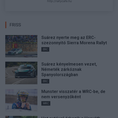
http://rallycafe.hu
FRISS
Suárez nyerte meg az ERC-
szezonnyitó Sierra Morena Rallyt
ERC
Suárez kényelmesen vezet,
Németék zárkóznak
Spanyolországban
ERC
Munster visszatér a WRC-be, de
nem versenyzőként
WRC