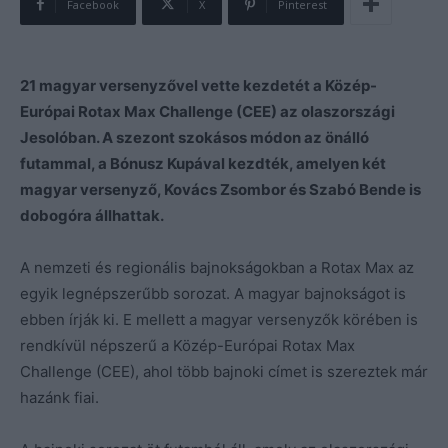
Facebook
X
Pinterest
21 magyar versenyzővel vette kezdetét a Közép-
Európai Rotax Max Challenge (CEE) az olaszországi
Jesolóban. A szezont szokásos módon az önálló
futammal, a Bónusz Kupával kezdték, amelyen két
magyar versenyző, Kovács Zsombor és Szabó Bende is
dobogóra állhattak.
A nemzeti és regionális bajnokságokban a Rotax Max az
egyik legnépszerűbb sorozat. A magyar bajnokságot is
ebben írják ki. E mellett a magyar versenyzők körében is
rendkívül népszerű a Közép-Európai Rotax Max
Challenge (CEE), ahol több bajnoki címet is szereztek már
hazánk fiai.