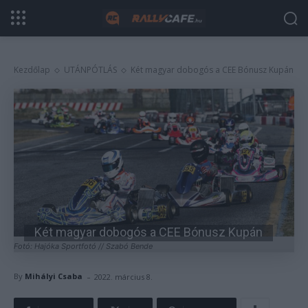
Kezdőlap
UTÁNPÓTLÁS
Két magyar dobogós a CEE Bónusz Kupán
Két magyar dobogós a CEE Bónusz Kupán
Fotó: Hajóka Sportfotó // Szabó Bende
-
By
Mihályi Csaba
2022. március 8.