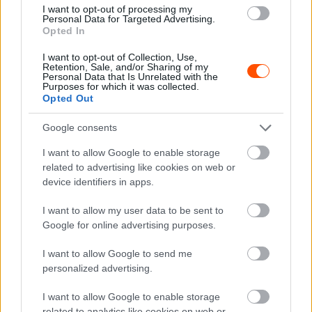
Lukjanov indult magyar színekben, aki harmadik lett. A
I want to opt-out of processing my
Personal Data for Targeted Advertising.
MiniMaxban Zsebő Marcell végzett a hétvége 5. helyén.
Opted In
I want to opt-out of Collection, Use,
Nagyon biztatóan kezdett JuniorMaxban Krepcsik Áron,
Retention, Sale, and/or Sharing of my
Personal Data that Is Unrelated with the
aki az elődöntőben második lett, a döntőt megnyerte, így
Purposes for which it was collected.
akár a végső győzelemért is harcba szállhatott volna, ám
Opted Out
a szuperdöntőben kilökték, így összesítettben meg
Google consents
kellett elégednie a 8. helyezéssel.
I want to allow Google to enable storage
related to advertising like cookies on web or
device identifiers in apps.
I want to allow my user data to be sent to
Google for online advertising purposes.
I want to allow Google to send me
personalized advertising.
I want to allow Google to enable storage
related to analytics like cookies on web or