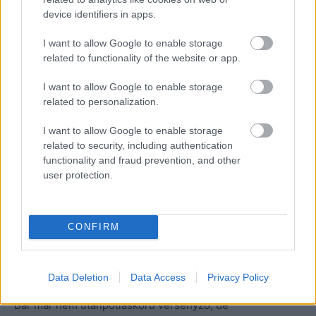
device identifiers in apps.
I want to allow Google to enable storage
related to functionality of the website or app.
I want to allow Google to enable storage
related to personalization.
I want to allow Google to enable storage
Fotó: Hajóka Sportfotó // Szabó Bende, 3. helyezett
related to security, including authentication
functionality and fraud prevention, and other
user protection.
A SeniorMax kategóriában született az egyik legnagyobb
magyar siker, ahol Kovács Zsombor a hétvége harmadik
helyén végzett.
CONFIRM
DD2-ben két magyar újonc is jól szerepelt, Szabó Bende
a 3.,
Vida Benedek
pedig a 8. helyet szerezte meg.
Data Deletion
Data Access
Privacy Policy
Bár már nem utánpótláskorú versenyző, de