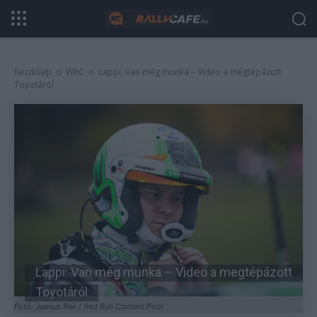
Kezdőlap
WRC
Lappi: Van még munka – Video a megtépázott
Toyotáról
Lappi: Van még munka – Video a megtépázott
Toyotáról
Fotó: Jaanus Ree / Red Bull Content Pool