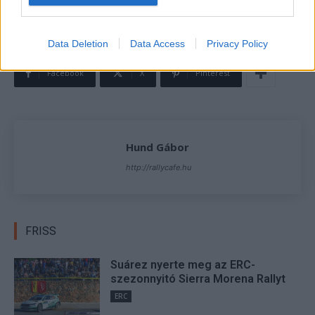
TAGS
Esapekka Lappi
Sébastien Ogier
Svéd Rally 2022
Toyota Gazoo Racing
WRC
Data Deletion
Data Access
Privacy Policy
Facebook
X
Pinterest
Hund Gábor
http://rallycafe.hu
FRISS
Suárez nyerte meg az ERC-
szezonnyitó Sierra Morena Rallyt
ERC