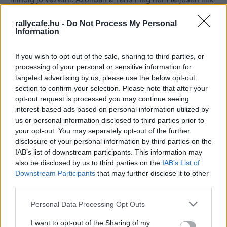
hozzám, még sok munka van hátra. Ez azonban normális.”
rallycafe.hu -
Do Not Process My Personal
Information
A videón látszik egyébként, hogy mire Lappira került a
sor eléggé megtépázták a Yaris Rally1-es hátulját a
If you wish to opt-out of the sale, sharing to third parties, or
csapattársak. Egyben jól mutatja, hogy a Toyota sem
processing of your personal or sensitive information for
rendelkezik feltétlenül sok tartalék alkatrésszel és hogy
targeted advertising by us, please use the below opt-out
section to confirm your selection. Please note that after your
valószínűleg a 2022-es Rally1-esek aerodinamikáját
opt-out request is processed you may continue seeing
kevésbé befolyásolja a hátsó lökhárító hiánya.
interest-based ads based on personal information utilized by
us or personal information disclosed to third parties prior to
your opt-out. You may separately opt-out of the further
disclosure of your personal information by third parties on the
IAB’s list of downstream participants. This information may
also be disclosed by us to third parties on the
IAB’s List of
Downstream Participants
that may further disclose it to other
third parties.
Please note that this website/app uses one or more Google
Personal Data Processing Opt Outs
services and may gather and store information including but
not limited to your visit or usage behaviour. You may click to
I want to opt-out of the Sharing of my