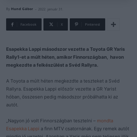
-
By
Hund Gábor
2022. január 31.
Facebook
X
Pinterest
Esapekka Lappi másodszor vezette a Toyota GR Yaris
Rally1-et a múlt héten, amikor Finnországban, havon
megkezdte a felkészülést a Svéd Rallyra.
A Toyota a múlt héten megkezdte a teszteket a Svéd
Rallyra. Esapekka Lappi először vezette a GR Yarist
hóban, összesen pedig másodszor próbálhatta ki az
autót.
„Nagyon jó volt Finnországban tesztelni –
mondta
Esapekka Lappi
a finn MTV csatornának. Egy remek autót
mindig jó vezetni. Azonban a Yaris még nem teljesen illik