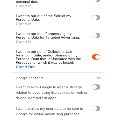
personal data.
grant or deny consent to Google and its third-party tags to
Opted In
use your data for below specified purposes in below Google
consent section.
I want to opt-out of the Sale of my
Lappi a Rally1-es mezőny végéről fog Svédországban az
Personal Data.
Opted In
első napon rajtolni, ami még annak ellenére is hasznára
lehet, hogy nem annyira ismeri a
hibrid Toyotát
.
I want to opt-out of processing my
Personal Data for Targeted Advertising.
Opted In
A Sébastien Ogier-t helyettesítő finn versenyző ötödik
I want to opt-out of Collection, Use,
Svéd Rallyjára készül, legjobb eredményét 2019-ben a
Retention, Sale, and/or Sharing of my
Personal Data that Is Unrelated with the
Citroën versenyzőjeként érte el, amikor második helyen
Purposes for which it was collected.
zárt a Citroën C3 WRC-vel.
Opted Out
Google consents
Lappi a Toyota neveltjeként elsőként a Yaris WRC-t
vezethette rally világbajnoki futamon még 2017-ben,
I want to allow Google to enable storage
related to advertising like cookies on web or
amikor a Finn Rallyn megszerezte eddigi egyetlen vb-
device identifiers in apps.
futamgyőzelmét is.
I want to allow my user data to be sent to
Ezt követően 2019-ben a Citroënhez igazolt, ahol
Google for online advertising purposes.