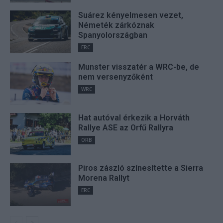
Suárez kényelmesen vezet,
Németék zárkóznak
Spanyolországban
ERC
Munster visszatér a WRC-be, de
nem versenyzőként
WRC
Hat autóval érkezik a Horváth
Rallye ASE az Orfű Rallyra
ORB
Piros zászló színesítette a Sierra
Morena Rallyt
ERC