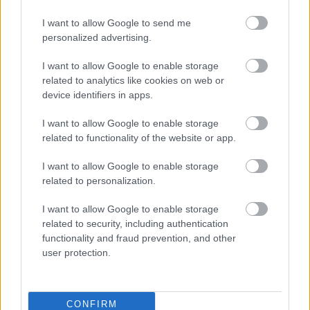
Sébastien Ogier csapattársa lett, majd 2020-ban már az
I want to allow Google to send me
M-Sportnál folytatta karrierjét. Mivel azonban 2021-ben
personalized advertising.
fizetős versenyzőknek adott csak lehetőséget a fordos
csapat, Lappi inkább otthon maradt családjával és csak
I want to allow Google to enable storage
related to analytics like cookies on web or
három versenyen indult a vb-n.
device identifiers in apps.
A szezont már Finnországban a Toyotával fejezte be,
I want to allow Google to enable storage
majd pár nappal később a japán gyártó bejelentette, hogy
related to functionality of the website or app.
az idén csak részleges programot teljesítő Sébastien
I want to allow Google to enable storage
Ogier-t helyettesítheti Lappi, akinek a Svéd Rally lesz az
related to personalization.
idei első versenye, de minden bizonnyal a Horvát Rallyn
is rajthoz állhat.
I want to allow Google to enable storage
related to security, including authentication
functionality and fraud prevention, and other
A Svéd Rally idén új helyszínre, északabbra költözik, ahol
user protection.
megoldódhatnak a kevés hó jelentette korábbi
problémák.
CONFIRM