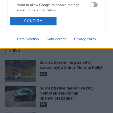
I want to allow Google to enable storage
related to personalization.
Hund Gábor
I want to allow Google to enable storage
CONFIRM
related to security, including authentication
http://rallycafe.hu
functionality and fraud prevention, and other
user protection.
Data Deletion
Data Access
Privacy Policy
FRISS
Suárez nyerte meg az ERC-
szezonnyitó Sierra Morena Rallyt
ERC
Suárez kényelmesen vezet,
Németék zárkóznak
Spanyolországban
ERC