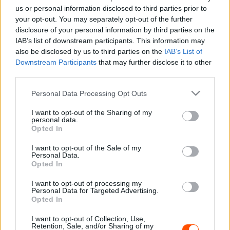
us or personal information disclosed to third parties prior to
részéről.
your opt-out. You may separately opt-out of the further
disclosure of your personal information by third parties on the
Robert Reid, az FIA elnök-helyettese szintén komolyabb
IAB’s list of downstream participants. This information may
also be disclosed by us to third parties on the
IAB’s List of
változásokat látna a rallysportban.
Downstream Participants
that may further disclose it to other
third parties.
„Már most mondtam a WRC Promóternek, hogy el kell
Please note that this website/app uses one or more Google
kezdeni gondolkozni azon, hogy milyenek lesznek a
Personal Data Processing Opt Outs
services and may gather and store information including but
Rally1
utáni autók —
mondta Robert Reid a Dirtfishnek
. —
not limited to your visit or usage behaviour. You may click to
I want to opt-out of the Sharing of my
Meg kell győződni arról, hogy jó lépéseket fogunk tenni.
personal data.
grant or deny consent to Google and its third-party tags to
Opted In
Azt gondolom, néhány évvel le vagyunk maradva attól,
use your data for below specified purposes in below Google
consent section.
ahol szeretnénk lenni, de nem hiszem, hogy
I want to opt-out of the Sale of my
Personal Data.
menthetetlen lenne a helyzet.”
Opted In
I want to opt-out of processing my
A WRC jelenlegi három gyártója, a Hyundai, a Toyota és a
Personal Data for Targeted Advertising.
Ford is komoly lépéseket tesznek az elektromos hajtás
Opted In
felé.
I want to opt-out of Collection, Use,
Retention, Sale, and/or Sharing of my