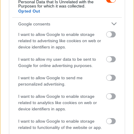
Personal Data that Is Unrelated with the
„Az autóiparban részvevők nagy része az elektromos
Purposes for which it was collected.
Opted Out
meghajtás felé halad. Azt gondolom, hogy ez egy nagy
lehetőség lehet az FIA és a motorsport számára, hogy a
Google consents
különböző megoldások próbahelye legyen. Van
I want to allow Google to enable storage
hidrogéngázunk, folyékony hidrogénünk, hibridünk,
related to advertising like cookies on web or
elektromos járműveink, fenntartható fosszilis
device identifiers in apps.
üzemanyagaink, e-üzemanyagunk, 100%-ban szintetikus
I want to allow my user data to be sent to
üzemanyagunk. Igaz, hogy ezek jelenleg drágák, de az
Google for online advertising purposes.
áruk csökkenni fog, ezért különböző megoldás
lehetséges a Rally1-es autók utáni új járművekre.”
I want to allow Google to send me
personalized advertising.
SOURCE
dirtfish.com
I want to allow Google to enable storage
related to analytics like cookies on web or
TAGS
FIA
Hyundai Motorsport
M-Sport
Robert Reid
device identifiers in apps.
Toyota Gazoo Racing
WRC
I want to allow Google to enable storage
Facebook
X
Pinterest
related to functionality of the website or app.