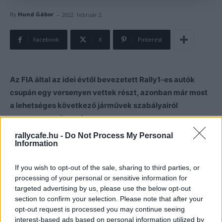
-
By
Hund Gábor
2022. február 2.
Facebook
X
Pinterest
Az FIA által az idei évtől bevezetett Rally1-es autók
csupán egy versenyen vettek részt, azonban már most
a lehetséges következő járművek szabályairól
egyeztet a szövetség.
rallycafe.hu -
Do Not Process My Personal
A WRC korszakot lezárva az idei évtől az FIA bevezette a
Information
WRC legmagasabb kategóriájában a hibrid autókat,
If you wish to opt-out of the sale, sharing to third parties, or
melyek három évig lesznek használhatóak.
processing of your personal or sensitive information for
targeted advertising by us, please use the below opt-out
Az autógyártók azonban ennél is nagyobb változásokat
section to confirm your selection. Please note that after your
szeretnének látni, amikor a sportot megpróbálják a
opt-out request is processed you may continue seeing
interest-based ads based on personal information utilized by
fenntarthatóbb üzemanyagok irányába terelni az FIA