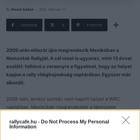
-
By
Hund Gábor
2022. február 11.
Facebook
X
Pinterest
2009 után először újra megrendezik Mexikóban a
Nemzetek Rallyját. A cél most is ugyanaz, mint 13 évvel
ezelőtt: felhívni a versenyre a figyelmet, hogy az helyet
kapjon a rally világbajnokság naptárában. Egyszer már
sikerült.
2009-ben, amikor szintén nem kapott helyet a WRC
naptárban, Mexikóban megrendezték a Nemzetek
Rallyját, ami után 2011-től ismét vb futamot rendezhettek.
rallycafe.hu -
Do Not Process My Personal
Information
Az idei Nemzetek Rallyja április 1–3. között kerül
megrendezésre, ugyanazt a szervizparkot és szakaszokat