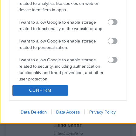
related to analytics like cookies on web or
mit jelent a saját nemzet zászlaja alatt versenyezni. –
device identifiers in apps.
mondta Gilles Spitaller, a Nemzetek Rallyja menedzsere.
– Ugyanazt a formátumot fogjuk idén használni, mint
I want to allow Google to enable storage
2009-ben. Nagyszerű versenyzők jönnek a versenyre, de
related to functionality of the website or app.
mindannyian saját nemzetüket fogják képviselni. 2009-
I want to allow Google to enable storage
ben Xavi Pons és Dani Sola vezette győzelemre
related to personalization.
Spanyolországot.”
I want to allow Google to enable storage
related to security, including authentication
SOURCE
dirtfish.com
functionality and fraud prevention, and other
TAGS
Argentín Rally
Chile Rally
Mexikó Rally
WRC
user protection.
CONFIRM
Facebook
X
Pinterest
Data Deletion
Data Access
Privacy Policy
Hund Gábor
http://rallycafe.hu