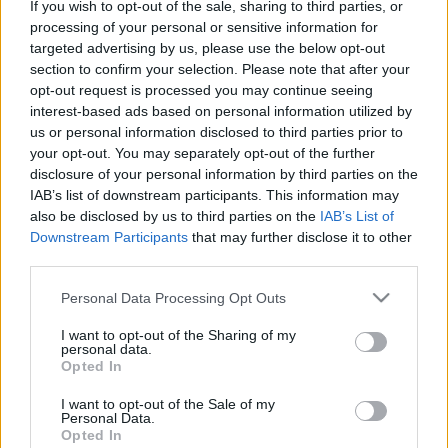
If you wish to opt-out of the sale, sharing to third parties, or
fogja használni, mint tette azt a Mexikó Rally vb-futam is.
processing of your personal or sensitive information for
targeted advertising by us, please use the below opt-out
section to confirm your selection. Please note that after your
A Mexikó Rally 2020-ban került megrendezésre utoljára
opt-out request is processed you may continue seeing
vb-futamként, majd a járvány miatti nehéz logisztika miatt
interest-based ads based on personal information utilized by
tavaly már nem tartották meg, és Argentína, valamint
us or personal information disclosed to third parties prior to
your opt-out. You may separately opt-out of the further
Chile kiesésével 1995 óta először nem volt
WRC futam
disclosure of your personal information by third parties on the
az Amerikai földrészen.
IAB’s list of downstream participants. This information may
also be disclosed by us to third parties on the
IAB’s List of
„Nem szereplünk az idei WRC naptárban sem, ami nagy
Downstream Participants
that may further disclose it to other
szomorúság a mexikóiaknak –
mondta Patrick
third parties.
Suberville
, a Mexikó Rally igazgatója a Dirtfishnek. –
Please note that this website/app uses one or more Google
Personal Data Processing Opt Outs
Szeretnénk visszakerülni, ezért pedig mindent meg is
services and may gather and store information including but
not limited to your visit or usage behaviour. You may click to
I want to opt-out of the Sharing of my
fogunk tenni.
personal data.
grant or deny consent to Google and its third-party tags to
Az elmúlt két évtizedben az egész világ csodálkozott
Opted In
use your data for below specified purposes in below Google
azon, ahogy a Mexikó Rally egyre nagyobb verseny lett. A
consent section.
I want to opt-out of the Sale of my
verseny látogatottsága igen magas volt, olykor a legtöbb
Personal Data.
Opted In
néző a mi versenyünkön volt az egész szezon alatt. A