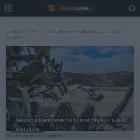
Kezdőlap
WRC
Mexikó a Nemzetek Rallyjával pályázik a WRC
státuszra
Mexikó a Nemzetek Rallyjával pályázik a WRC
státuszra
Fotó: @World / Red Bull Content Pool