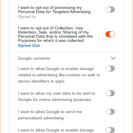
földalatti szakaszokhoz, valamint a 2737 méter magasan
I want to opt-out of processing my
Personal Data for Targeted Advertising.
futó El Chocolate szakaszhoz hasonlóak máshol
Opted In
nincsenek a világon.
I want to opt-out of Collection, Use,
A Nemzetek Rallyjával szeretnénk az FIA-t és a WRC
Retention, Sale, and/or Sharing of my
Promótert emlékeztetni, hogy mi is itt vagyunk továbbra
Personal Data that Is Unrelated with the
Purposes for which it was collected.
is, és
2023-tól
szeretnénk visszatérni a vb naptárba.
Opted Out
Folyamatosan tartjuk a kapcsolatot a promóterrel és az
Google consents
FIA-val is, de fent kell tartanunk szervező csapatunk
magas színvonalát is. Erre lesz jó az idei Nemzetek
I want to allow Google to enable storage
Rallyja. Ez a verseny nem garantálja a vb-naptárba
related to advertising like cookies on web or
device identifiers in apps.
kerülésünket, de a WRC nem olyan nélkülünk, mint
velünk.”
I want to allow my user data to be sent to
Google for online advertising purposes.
A Nemzetek Rallyja egy, a világ országainak
I want to allow Google to send me
versenyzőiből álló mezőnyből fog összetevődni.
personalized advertising.
„Jelenleg egy olimpiai év van, ezért mindenki tudja, hogy
I want to allow Google to enable storage