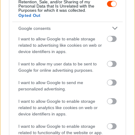
Retention, Sale, and/or Sharing of my
egy 37. időt.
Personal Data that Is Unrelated with the
Purposes for which it was collected.
Opted Out
Végeredményben 5 perc 41 másodper előnnyel nyerték
Google consents
az RC4-et, amely egyben Bútor Robi pályafutása első vb-
futam kategória győzelme volt.
I want to allow Google to enable storage
related to advertising like cookies on web or
device identifiers in apps.
A kemény körülmények a vb élmezőnyét is alaposan
megrostálták és Bútoréknak sem volt olyan könnyű
I want to allow my user data to be sent to
menet. Robi bevallotta, hogy a verseny elején és a végén
Google for online advertising purposes.
volt a legidegesebb. Olyannyira, hogy ma még az orra is
I want to allow Google to send me
elkezdett vérezni, de ez sem gátolta meg a
personalized advertising.
győzelemben.
I want to allow Google to enable storage
related to analytics like cookies on web or
device identifiers in apps.
I want to allow Google to enable storage
related to functionality of the website or app.