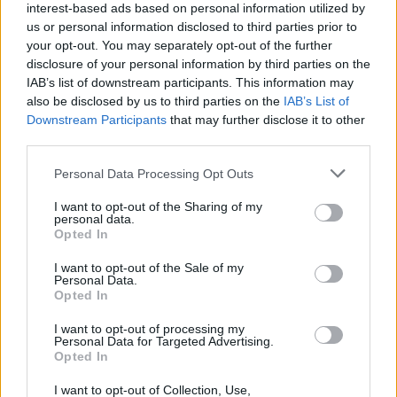
interest-based ads based on personal information utilized by
us or personal information disclosed to third parties prior to
your opt-out. You may separately opt-out of the further
disclosure of your personal information by third parties on the
IAB’s list of downstream participants. This information may
also be disclosed by us to third parties on the
IAB’s List of
Downstream Participants
that may further disclose it to other
third parties.
Please note that this website/app uses one or more Google
Personal Data Processing Opt Outs
services and may gather and store information including but
Fotó: Makai Gergely // @world
not limited to your visit or usage behaviour. You may click to
I want to opt-out of the Sharing of my
personal data.
grant or deny consent to Google and its third-party tags to
Rob1 és Rob2 ezen a szakaszon abszolút 32. időt
Opted In
use your data for below specified purposes in below Google
autózott. A vertmezőnyben tíz R5-ös/Rally2-es autó volt,
consent section.
I want to opt-out of the Sale of my
olyan sofőrökkel, mint Oliver Burri vagy Armin Kremer,
Personal Data.
Opted In
akik sem rallypályát, sem esőt nem most láttak életükben
először. Mindezt Bútor esőben, elsőkerekes autóval
I want to opt-out of processing my
Personal Data for Targeted Advertising.
tette…
Opted In
I want to opt-out of Collection, Use,
Az utolsó két szakaszon jöttek még egy abszolút 28. és