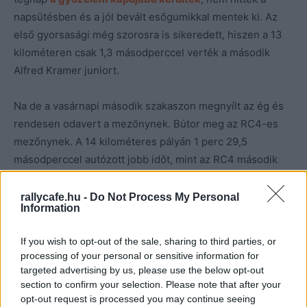
napsütésben és a jól bevált esőgumikkal mentek ki. Az
első gyorsasági még szorosra is sikeredett, hiszen a 13
kilométeren csak 1,3 másodperccel verték a második
Alfred Kramer juniort.
Na de a vasárnapi második szakaszon megnyílt az ég és
rendesen odavert a mezőnynek. Bútor meg az RC4-es
mezőnynek. A 14 kilométeres pályán 1 perc 29,5
másodperccel autózott jobb időt, mint az RC4 második
helyezettje. Vagyis a kétkerekes mezőny itt, ezen az egy
szakaszon megkapta a nyakába mindannak a felét, amit
rallycafe.hu -
Do Not Process My Personal
Information
előtte két versenynapon keresztül voltak kénytelenek
benyelni Bútortól.
If you wish to opt-out of the sale, sharing to third parties, or
processing of your personal or sensitive information for
targeted advertising by us, please use the below opt-out
section to confirm your selection. Please note that after your
opt-out request is processed you may continue seeing