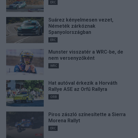
ERC
Suárez kényelmesen vezet,
Németék zárkóznak
Spanyolországban
ERC
Munster visszatér a WRC-be, de
nem versenyzőként
WRC
Hat autóval érkezik a Horváth
Rallye ASE az Orfű Rallyra
ORB
Piros zászló színesítette a Sierra
Morena Rallyt
ERC