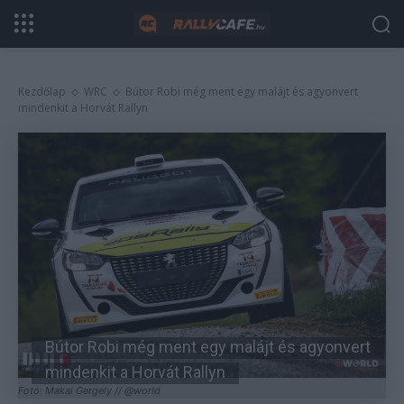
Kezdőlap
WRC
Bútor Robi még ment egy malájt és agyonvert
mindenkit a Horvát Rallyn
Bútor Robi még ment egy malájt és agyonvert
mindenkit a Horvát Rallyn
Fotó: Makai Gergely // @world