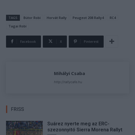
TAGS
Bútor Robi
Horvát Rally
Peugeot 208 Rally4
RC4
Tagai Robi
Facebook
X
Pinterest
Mihályi Csaba
http://rallycafe.hu
FRISS
Suárez nyerte meg az ERC-
szezonnyitó Sierra Morena Rallyt