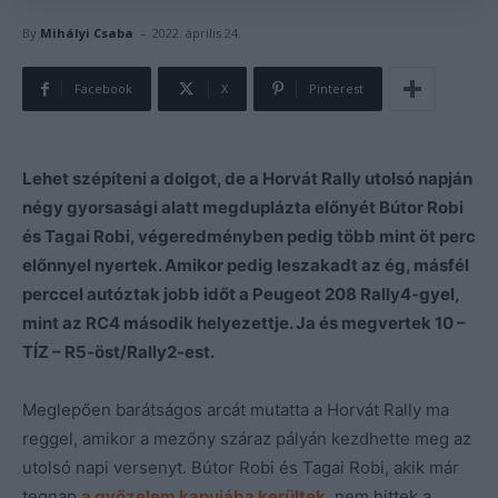
-
By
Mihályi Csaba
2022. április 24.
Facebook
X
Pinterest
Lehet szépíteni a dolgot, de a Horvát Rally utolsó napján
négy gyorsasági alatt megduplázta előnyét Bútor Robi
és Tagai Robi, végeredményben pedig több mint öt perc
előnnyel nyertek. Amikor pedig leszakadt az ég, másfél
perccel autóztak jobb időt a Peugeot 208 Rally4-gyel,
mint az RC4 második helyezettje. Ja és megvertek 10 –
TÍZ – R5-öst/Rally2-est.
Meglepően barátságos arcát mutatta a Horvát Rally ma
reggel, amikor a mezőny száraz pályán kezdhette meg az
utolsó napi versenyt. Bútor Robi és Tagai Robi, akik már
tegnap
a győzelem kapujába kerültek
, nem hittek a