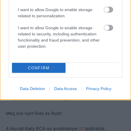
I want to allow Google to enable storage
related to personalization.
I want to allow Google to enable storage
related to security, including authentication
functionality and fraud prevention, and other
user protection.
Fotó: Makai Gergely // @world
Nagyon nagy gratuláció Bútor Robinak és Tagai Robinak
CONFIRM
már csak azért is, hogy egy ilyen iszonyúan nehéz vb-
futamon célba értek, az pedig a hab volt a tortára, hogy
Data Deletion
Data Access
Privacy Policy
egy kivétellel az összes gyorsaságit megnyerték a
kategóriájukba, és hatalmas győzelmet arattak.
Még sok ilyet Robi és Robi!
A Horvát Rally RC4-es eredményei
itt
találhatók.