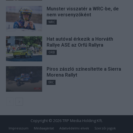
Munster visszatér a WRC-be, de
nem versenyzőként
WRC
Hat autóval érkezik a Horváth
Rallye ASE az Orfű Rallyra
ORB
Piros zászló színesítette a Sierra
Morena Rallyt
ERC
Copyright © 2026 TRP Media Holding Kft.
Impresszum
Médiaajánlat
Adatvédelmi elvek
Szerzői jogok