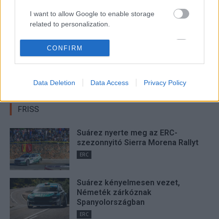
I want to allow Google to enable storage
related to personalization.
I want to allow Google to enable storage
CONFIRM
Hund Gábor
related to security, including authentication
functionality and fraud prevention, and other
http://rallycafe.hu
user protection.
Data Deletion
Data Access
Privacy Policy
FRISS
Suárez nyerte meg az ERC-
szezonnyitó Sierra Morena Rallyt
ERC
Suárez kényelmesen vezet,
Németék zárkóznak
Spanyolországban
ERC