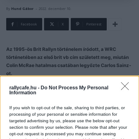
-
By
Hund Gábor
2022. december 10.
Facebook
X
Pinterest
Az 1995-ös Brit Rallyn történelem íródott, a WRC
történetében az első brit vb cím született meg, miután
Colin McRae hatalmas csatában legyőzte Carlos Sainz-
ot.
rallycafe.hu -
Do Not Process My Personal
1995-ben Carlos Sainz volt a Subaru elsőszámú
Information
versenyzője, azonban a nyolc futamos
bajnokság
hét
futama után Colin McRae és Sainz azonos pontszámmal
If you wish to opt-out of the sale, sharing to third parties, or
állt a bajnokságban.
processing of your personal or sensitive information for
targeted advertising by us, please use the below opt-out
section to confirm your selection. Please note that after your
Sainz a szezon során nyerni tudott a Montén,
opt-out request is processed you may continue seeing
Portugáliában és Spanyolországban is, míg McRae Új-