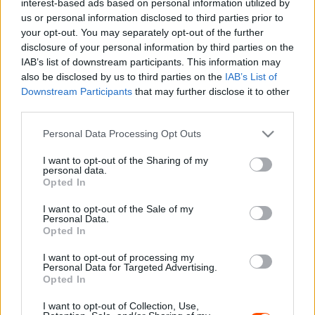
interest-based ads based on personal information utilized by
Zélandon zárt az első helyen.
us or personal information disclosed to third parties prior to
your opt-out. You may separately opt-out of the further
disclosure of your personal information by third parties on the
A vb cím azonban csak Nagy-Britanniában dőlt el, a
IAB’s list of downstream participants. This information may
Subaru pedig arra kérte McRae-t, hogy engedje
also be disclosed by us to third parties on the
IAB’s List of
megszerezni az év végi elsőséget Sainznak. Ennél több
Downstream Participants
that may further disclose it to other
third parties.
sem kellett McRae-nek, hogy még inkább odategye
magát a versenyen.
Please note that this website/app uses one or more Google
Personal Data Processing Opt Outs
services and may gather and store information including but
not limited to your visit or usage behaviour. You may click to
I want to opt-out of the Sharing of my
Carlos Sainz sem lehetett túl nyugodt, hiszen már a
personal data.
grant or deny consent to Google and its third-party tags to
második szakaszon probléma adódott autójának
Opted In
use your data for below specified purposes in below Google
hűtőjével, ami ellenére az első nap után Sainz a negyedik
consent section.
I want to opt-out of the Sale of my
helyen állt, míg McRae 14 másodperccel előzte meg a
Personal Data.
Opted In
harmadik helyen.
I want to opt-out of processing my
Personal Data for Targeted Advertising.
A Prodrive azonban megjavította Sainz autóját és a
Opted In
második napot már az El Matador zárta az élen, 39
I want to opt-out of Collection, Use,
másodperccel megelőzve McRae-t.