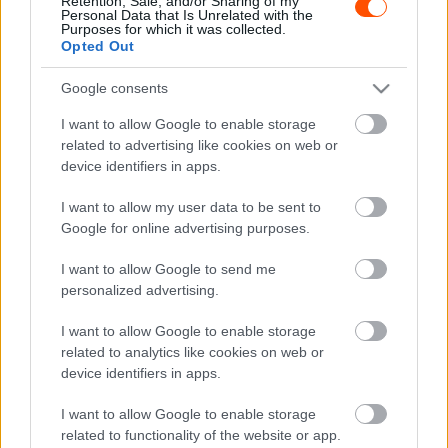
Retention, Sale, and/or Sharing of my
Personal Data that Is Unrelated with the
Purposes for which it was collected.
McRae a második nap defektje és a harmadik nap
Opted Out
hidraulika problémája után is folytatta kiváló
Google consents
teljesítményét és a harmadik nap utolsó szakasza után
már a skót vezetett 17 másodperccel Sainz előtt.
I want to allow Google to enable storage
related to advertising like cookies on web or
device identifiers in apps.
A negyedik, utolsó napon aztán McRae tempójára már
nem volt válasza Sainznak, így Colin 36 másodperc
I want to allow my user data to be sent to
előnnyel megszerezte a győzelmet Sainz előtt, és
Google for online advertising purposes.
megszerezte Nagy-Britannia és önmaga első vb címét a
I want to allow Google to send me
WRC-ben. McRae év végi sikerével mindenidők
personalized advertising.
legfiatalabb világbajnoka lett, ezt a rekordot döntötte meg
idén, 27 évvel később Kalle Rovanpera.
I want to allow Google to enable storage
related to analytics like cookies on web or
device identifiers in apps.
TAGS
Carlos Sainz
Colin McRae
Subaru
WRC
WRC 50
I want to allow Google to enable storage
related to functionality of the website or app.
Facebook
X
Pinterest