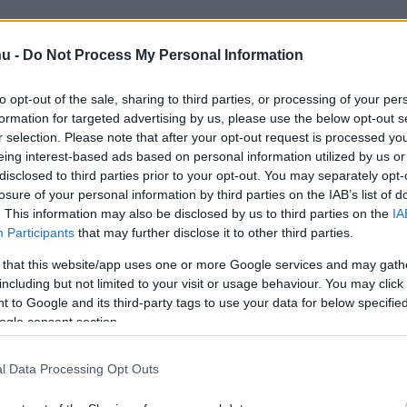
hu -
Do Not Process My Personal Information
X
Pinterest
WhatsApp
to opt-out of the sale, sharing to third parties, or processing of your per
formation for targeted advertising by us, please use the below opt-out s
r selection. Please note that after your opt-out request is processed y
eing interest-based ads based on personal information utilized by us or
 idei Közép-Európa Rallyn, három szakaszt teljesen
disclosed to third parties prior to your opt-out. You may separately opt-
losure of your personal information by third parties on the IAB’s list of
. This information may also be disclosed by us to third parties on the
IA
Participants
that may further disclose it to other third parties.
án esedékes Közép-Európa Rally útvonalát, a verseny a
napon át tart, és összesen 18 szakaszt iktattak a
 that this website/app uses one or more Google services and may gath
including but not limited to your visit or usage behaviour. You may click 
 to Google and its third-party tags to use your data for below specifi
ogle consent section.
özvetlenül a cseh főváros szívében a rajtceremónia és
c fermé is Csehországban lesz. A versenyzők csak a
l Data Processing Opt Outs
assau melletti Bad Griesbachban helyet kapó