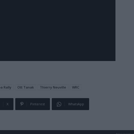
a Rally
Ott Tanak
Thierry Neuville
WRC
X
Pinterest
WhatsApp