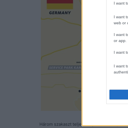
I want 
I want t
web or d
I want t
or app.
I want t
I want t
authenti
Három szakaszt teljesen újraterveztek, és eg