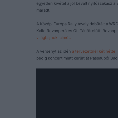
egyetlen kivétel a jól bevált nyitószakasz 
maradt.
A Közép-Európa Rally tavaly debütált a WRC
Kalle Rovanperä és Ott Tänäk előtt. Rovanp
világbajnoki címét.
A versenyt az idén
a tervezettnél két héttel
pedig koncert miatt került át Passauból Ba