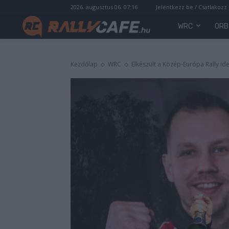
2026. augusztus 06. 07:16
Jelentkezz be / Csatlakozz
WRC
ORB
Kezdőlap
WRC
Elkészült a Közép-Európa Rally ide