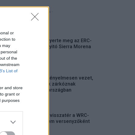
- Hirdetés -
FRISS
sonal or
ection to
Suárez nyerte meg az ERC-
ou may
szezonnyitó Sierra Morena
 personal
Rallyt
out of the
ERC
 downstream
B’s List of
Suárez kényelmesen vezet,
Németék zárkóznak
er and store
Spanyolországban
to grant or
ERC
ed purposes
Munster visszatér a WRC-
be, de nem versenyzőként
WRC