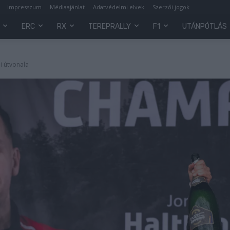
Impresszum
Médiaajánlat
Adatvédelmi elvek
Szerzői jogok
ERC
RX
TEREPRALLY
F1
UTÁNPÓTLÁS
i útvonala