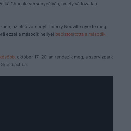
a Velká Chuchle versenypályán, amely változatlan
-ben, az első versenyt Thierry Neuville nyerte meg
erä ezzel a második hellyel
bebiztosította a második
 később,
október 17–20-án rendezik meg, a szervizpark
d Griesbachba.