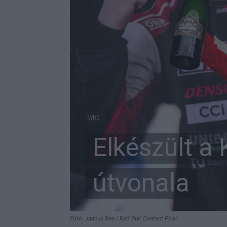
WRC
Elkészült a 
útvonala
Fotó: Jaanus Ree / Red Bull Content Pool