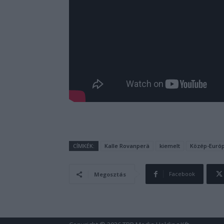
CÍMKÉK:
Kalle Rovanperä
kiemelt
Közép-Európ
Facebook
Megosztás