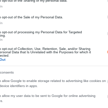
o opt-out of the Sharing of my personal data.
In
teljesítenek a Bajorország és Ausztria közötti
o opt-out of the Sale of my Personal Data.
tenzívebb napnak a maga hat szakaszával és 130 km-es
In
zakasz marad.
to opt-out of processing my Personal Data for Targeted
ing.
In
o opt-out of Collection, Use, Retention, Sale, and/or Sharing
ersonal Data that Is Unrelated with the Purposes for which it
lected.
Out
consents
o allow Google to enable storage related to advertising like cookies on
evice identifiers in apps.
o allow my user data to be sent to Google for online advertising
s.