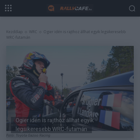
Kezdőlap
WRC
Ogier idén is rajthoz állhat egyik legsikeresebb
WRC-futamán
Ogier idén is rajthoz állhat egyik
legsikeresebb WRC-futamán
Fotó: Toyota Gazoo Racing