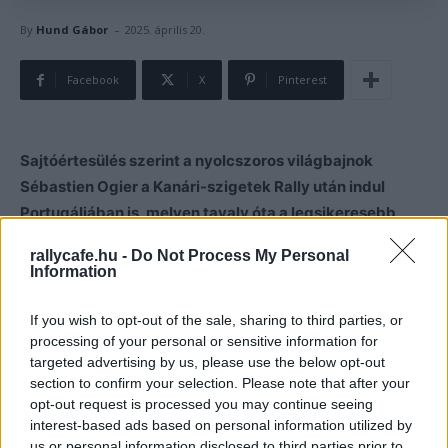
-
By
Hund Gábor
2025. április 20.
Facebook
X
Pinterest
Sajtóértesülés szerint a nyolcszoros világbajnok
Sébastien Ogier a Kanári-szigetek Rally után indul
Portugáliában is, melyen tavaly óta a legsikeresebb
versenyzőnek számít.
rallycafe.hu -
Do Not Process My Personal
Information
Sébastien Ogier idén hagyományosan a Montén kezdte
félszezonos WRC-programját, ahol karrierje során tizedik
If you wish to opt-out of the sale, sharing to third parties, or
processing of your personal or sensitive information for
alkalommal tudott nyerni, és egyelőre csak ő tudta
targeted advertising by us, please use the below opt-out
legyőzni idén Elfyn Evanst, aki a hercegség versenyén a
section to confirm your selection. Please note that after your
második lett, majd Svédországban és Kenyában is nyerni
opt-out request is processed you may continue seeing
tudott.
interest-based ads based on personal information utilized by
us or personal information disclosed to third parties prior to