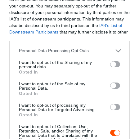
your opt-out. You may separately opt-out of the further
A 41 éves nyolcszoros világbajnok jövő héten a Kanári-
disclosure of your personal information by third parties on the
szigeteken tér vissza a WRC-mezőnybe, azonban az
IAB’s list of downstream participants. This information may
AutoSport.pt oldal információja szerint rajthoz áll idén is
also be disclosed by us to third parties on the
IAB’s List of
Portugáliában, ahol tavalyi győzelmével a
Downstream Participants
that may further disclose it to other
third parties.
legeredményesebb versenyző lett.
Please note that this website/app uses one or more Google
Personal Data Processing Opt Outs
services and may gather and store information including but
not limited to your visit or usage behaviour. You may click to
I want to opt-out of the Sharing of my
personal data.
grant or deny consent to Google and its third-party tags to
Opted In
use your data for below specified purposes in below Google
consent section.
I want to opt-out of the Sale of my
Personal Data.
Opted In
I want to opt-out of processing my
Personal Data for Targeted Advertising.
Opted In
I want to opt-out of Collection, Use,
Retention, Sale, and/or Sharing of my
Personal Data that Is Unrelated with the