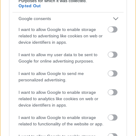
Purposes for which it was collected.
Opted Out
Google consents
I want to allow Google to enable storage
related to advertising like cookies on web or
Ogier Montés győzelmével három futam után is az egyéni
device identifiers in apps.
bajnokság negyedik helyén áll.
I want to allow my user data to be sent to
A Portugál Rallyt május 15-18. között rendezik, a verseny
Google for online advertising purposes.
nevezési listáját április 23-án teszik közzé.
I want to allow Google to send me
personalized advertising.
TAGS
kiemelt
Portugál Rally 2025
Sébastien Ogier
I want to allow Google to enable storage
Toyota Gazoo Racing
WRC
related to analytics like cookies on web or
device identifiers in apps.
Facebook
X
Pinterest
I want to allow Google to enable storage
related to functionality of the website or app.