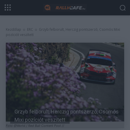
Kezdőlap
ERC
Grzyb felborult, Herczig pontszerző, Csomós Mixi
pozíciót veszített
Grzyb felborult, Herczig pontszerző, Csomós
Mixi pozíciót veszített
Fotó @World / Red Bull Content Pool //