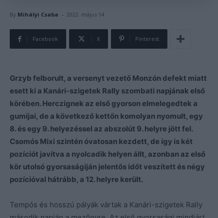
-
By
Mihályi Csaba
2022. május 14.
Facebook
X
Pinterest
Grzyb felborult, a versenyt vezető Monzón defekt miatt
esett ki a Kanári-szigetek Rally szombati napjának első
körében. Herczignek az első gyorson elmelegedtek a
gumijai, de a következő kettőn komolyan nyomult, egy
8. és egy 9. helyezéssel az abszolút 9. helyre jött fel.
Csomós Mixi szintén óvatosan kezdett, de így is két
pozíciót javítva a nyolcadik helyen állt, azonban az első
kör utolsó gyorsaságiján jelentős időt veszített és négy
pozícióval hátrább, a 12. helyre került.
Tempós és hosszú pályák vártak a Kanári-szigetek Rally
második napján a mezőnyre. Az első gyorsasági mindjárt