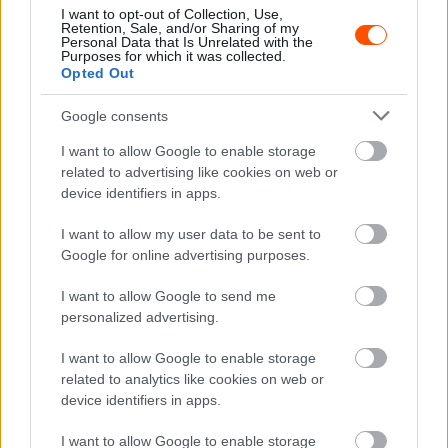
I want to opt-out of Collection, Use,
Retention, Sale, and/or Sharing of my
Personal Data that Is Unrelated with the
Fotó: Csomós Mixi
Purposes for which it was collected.
Opted Out
Szintén ezen a gyorsasági szakaszon vérzett el a
Google consents
versenyt a harmadik gyorsasági szakasztól kezdve
vezető Luis Monzón, akinek egy szög került a gumijába,
I want to allow Google to enable storage
related to advertising like cookies on web or
amit a rajt előtt észrevettek ugyan, de már nem volt
device identifiers in apps.
idejük kicserélni. Később a kerék teljesen leengedett, ami
a versenyük végét jelentette.
I want to allow my user data to be sent to
Google for online advertising purposes.
A vezetést így Nil Solans vette át 10,4 másodperc
I want to allow Google to send me
előnnyel Yoann Bonato és 14,3 másodperccel Efrén
personalized advertising.
Llaréna előtt.
I want to allow Google to enable storage
related to analytics like cookies on web or
A mai első gyorsaságin az elmelegedő gumikra
device identifiers in apps.
panaszkodott Herczig Norbert, aki Igor Bacigal
navigálásával 15. időt futott, ám a két rövidebb
I want to allow Google to enable storage