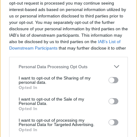
opt-out request is processed you may continue seeing
okozhatta a problémát a szombati második gyorsaságin
interest-based ads based on personal information utilized by
is, ahol az első kanyarban kitört Skoda Fabia R5-ösének a
us or personal information disclosed to third parties prior to
hátulja, keresztbe álltak és felborultak. Nem volt nagy
your opt-out. You may separately opt-out of the further
disclosure of your personal information by third parties on the
tempójú az esés, a versenyzők nem sérültek, és bár
IAB’s list of downstream participants. This information may
egyelőre nincs hír az esésről, a képek alapján nagyon úgy
also be disclosed by us to third parties on the
IAB’s List of
néz ki, hogy a bal hátsó kerék kitört és ez okozta a
Downstream Participants
that may further disclose it to other
balesetet.
third parties.
Please note that this website/app uses one or more Google
Personal Data Processing Opt Outs
services and may gather and store information including but
not limited to your visit or usage behaviour. You may click to
I want to opt-out of the Sharing of my
personal data.
grant or deny consent to Google and its third-party tags to
Opted In
use your data for below specified purposes in below Google
consent section.
I want to opt-out of the Sale of my
Personal Data.
Opted In
I want to opt-out of processing my
Personal Data for Targeted Advertising.
Opted In