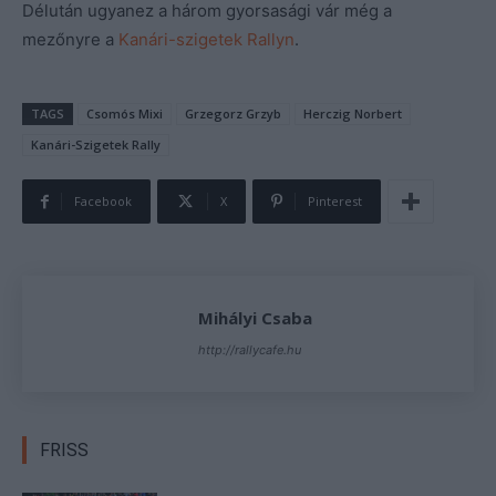
Délután ugyanez a három gyorsasági vár még a
mezőnyre a
Kanári-szigetek Rallyn
.
TAGS
Csomós Mixi
Grzegorz Grzyb
Herczig Norbert
Kanári-Szigetek Rally
Facebook
X
Pinterest
Mihályi Csaba
http://rallycafe.hu
FRISS