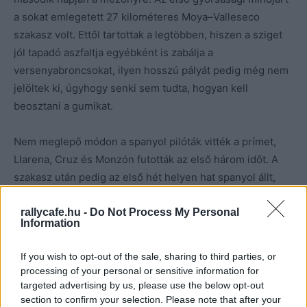
a sokat emlegetett 27 kilométeres Moya–Valleseco
szakasz volt. Ettől tartottak a legtöbben, hiszen a sziget
jól tapadó aszfaltja egyébként is zabálja a
versenyabroncsokat, ilyen hosszú pályát pedig még nem
jelöltek ki, úgyhogy senki sem tudta, hogyan kell
beosztani a gumikat.
Nem meglepő módon a spanyol pilóták vitték a prímet,
Llarena, Cruz és Monzón futották az első három időt. A
szakasz után pedig az első hét helyen hat spanyol állt,
egyedül a harmadik helyezett francia Bonato tudott
rallycafe.hu -
Do Not Process My Personal
közéjük férkőzni.
Information
A gumik gyors elmelegedésére panaszkodott ezen a
If you wish to opt-out of the sale, sharing to third parties, or
szakaszon Herczig Norbi és a lengyel Grzegorz Grzyb is.
processing of your personal or sensitive information for
Utóbbi három pozíciót is veszített, a csomagtartójában
targeted advertising by us, please use the below opt-out
section to confirm your selection. Please note that after your
pedig egy küllőitől megszabadított pótkerék lapult. Ez