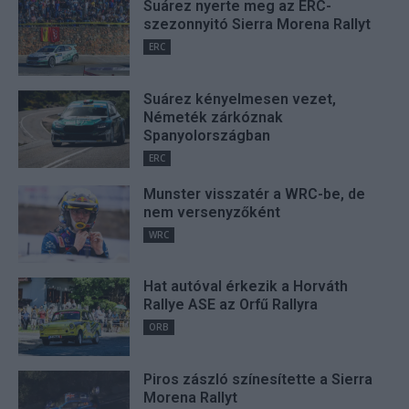
Suárez nyerte meg az ERC-
szezonnyitó Sierra Morena Rallyt
ERC
Suárez kényelmesen vezet,
Németék zárkóznak
Spanyolországban
ERC
Munster visszatér a WRC-be, de
nem versenyzőként
WRC
Hat autóval érkezik a Horváth
Rallye ASE az Orfű Rallyra
ORB
Piros zászló színesítette a Sierra
Morena Rallyt