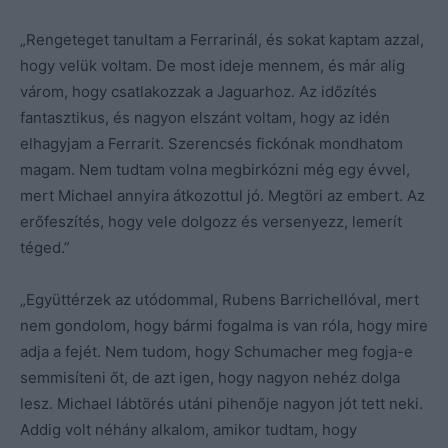
„Rengeteget tanultam a Ferrarinál, és sokat kaptam azzal,
hogy velük voltam. De most ideje mennem, és már alig
várom, hogy csatlakozzak a Jaguarhoz. Az időzítés
fantasztikus, és nagyon elszánt voltam, hogy az idén
elhagyjam a Ferrarit. Szerencsés fickónak mondhatom
magam. Nem tudtam volna megbirkózni még egy évvel,
mert Michael annyira átkozottul jó. Megtöri az embert. Az
erőfeszítés, hogy vele dolgozz és versenyezz, lemerít
téged.”
„Együttérzek az utódommal, Rubens Barrichellóval, mert
nem gondolom, hogy bármi fogalma is van róla, hogy mire
adja a fejét. Nem tudom, hogy Schumacher meg fogja-e
semmisíteni őt, de azt igen, hogy nagyon nehéz dolga
lesz. Michael lábtörés utáni pihenője nagyon jót tett neki.
Addig volt néhány alkalom, amikor tudtam, hogy