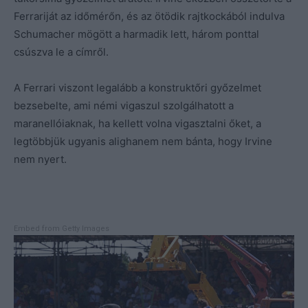
Ferrariját az időmérőn, és az ötödik rajtkockából indulva
Schumacher mögött a harmadik lett, három ponttal
csúszva le a címről.
A Ferrari viszont legalább a konstruktőri győzelmet
bezsebelte, ami némi vigaszul szolgálhatott a
maranellóiaknak, ha kellett volna vigasztalni őket, a
legtöbbjük ugyanis alighanem nem bánta, hogy Irvine
nem nyert.
Embed from Getty Images