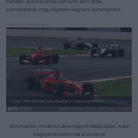
maradni, annyira nehéz volt évről évre azzal
szembesülnie, hogy képtelen legyőzni Schumachert.
Embed from Getty Images
Schumacher mindenkit állva hagyott Malajziában, majd
megnyerte Irvine-nak a versenyt