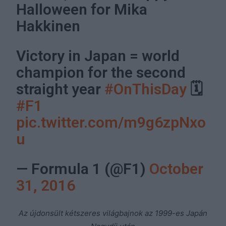
Halloween for Mika
Hakkinen
Victory in Japan = world
champion for the second
straight year
#OnThisDay
🗓
#F1
pic.twitter.com/m9g6zpNxo
u
— Formula 1 (@F1)
October
31, 2016
Az újdonsült kétszeres világbajnok az 1999-es Japán