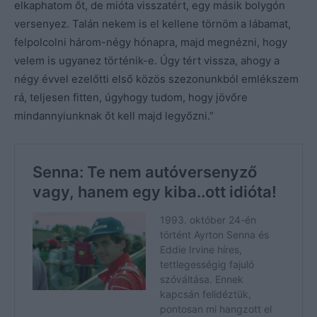
elkaphatom őt, de mióta visszatért, egy másik bolygón
versenyez. Talán nekem is el kellene törnöm a lábamat,
felpolcolni három-négy hónapra, majd megnézni, hogy
velem is ugyanez történik-e. Úgy tért vissza, ahogy a
négy évvel ezelőtti első közös szezonunkból emlékszem
rá, teljesen fitten, úgyhogy tudom, hogy jövőre
mindannyiunknak őt kell majd legyőzni.”