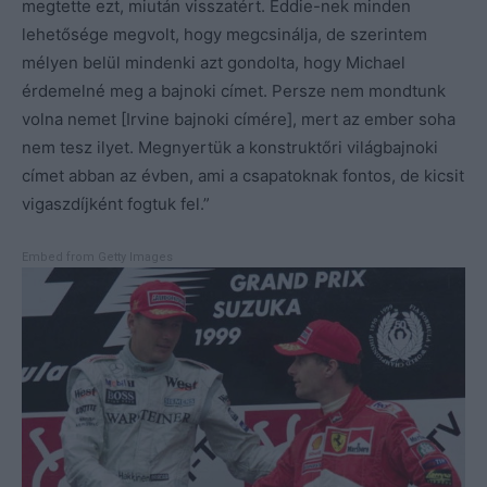
megtette ezt, miután visszatért. Eddie-nek minden
lehetősége megvolt, hogy megcsinálja, de szerintem
mélyen belül mindenki azt gondolta, hogy Michael
érdemelné meg a bajnoki címet. Persze nem mondtunk
volna nemet [Irvine bajnoki címére], mert az ember soha
nem tesz ilyet. Megnyertük a konstruktőri világbajnoki
címet abban az évben, ami a csapatoknak fontos, de kicsit
vigaszdíjként fogtuk fel.”
Embed from Getty Images