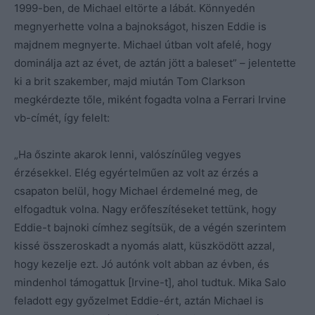
1999-ben, de Michael eltörte a lábát. Könnyedén
megnyerhette volna a bajnokságot, hiszen Eddie is
majdnem megnyerte. Michael útban volt afelé, hogy
dominálja azt az évet, de aztán jött a baleset” – jelentette
ki a brit szakember, majd miután Tom Clarkson
megkérdezte tőle, miként fogadta volna a Ferrari Irvine
vb-címét, így felelt:
„Ha őszinte akarok lenni, valószínűleg vegyes
érzésekkel. Elég egyértelműen az volt az érzés a
csapaton belül, hogy Michael érdemelné meg, de
elfogadtuk volna. Nagy erőfeszítéseket tettünk, hogy
Eddie-t bajnoki címhez segítsük, de a végén szerintem
kissé összeroskadt a nyomás alatt, küszködött azzal,
hogy kezelje ezt. Jó autónk volt abban az évben, és
mindenhol támogattuk [Irvine-t], ahol tudtuk. Mika Salo
feladott egy győzelmet Eddie-ért, aztán Michael is