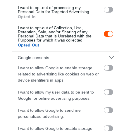
and Jordan win at Monza 🏆
I want to opt-out of processing my
#OTD
🇮🇹
#F1
Personal Data for Targeted Advertising.
Opted In
pic.twitter.com/ft52RaEMM
I want to opt-out of Collection, Use,
F
Retention, Sale, and/or Sharing of my
Personal Data that Is Unrelated with the
Purposes for which it was collected.
Opted Out
— Formula 1 (@F1)
September 12, 2016
Google consents
I want to allow Google to enable storage
related to advertising like cookies on web or
Häkkinen hibája az 1999-es Olasz Nagydíjon
device identifiers in apps.
Persze nem tudhatjuk, mi lett volna, ha a Ferrari a szezon
I want to allow my user data to be sent to
Google for online advertising purposes.
végéig fejleszt, és Schumacher balesete után nem kezd
el a 2000-es autóra koncentrálni, de Irvine erről a
I want to allow Google to send me
döntésről elmondta, hogy ő ugyanígy tett volna.
personalized advertising.
I want to allow Google to enable storage
„Nem támogattak teljes mértékben, méghozzá a