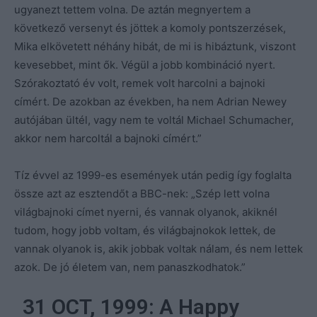
ugyanezt tettem volna. De aztán megnyertem a
következő versenyt és jöttek a komoly pontszerzések,
Mika elkövetett néhány hibát, de mi is hibáztunk, viszont
kevesebbet, mint ők. Végül a jobb kombináció nyert.
Szórakoztató év volt, remek volt harcolni a bajnoki
címért. De azokban az években, ha nem Adrian Newey
autójában ültél, vagy nem te voltál Michael Schumacher,
akkor nem harcoltál a bajnoki címért.”
Tíz évvel az 1999-es események után pedig így foglalta
össze azt az esztendőt a BBC-nek: „Szép lett volna
világbajnoki címet nyerni, és vannak olyanok, akiknél
tudom, hogy jobb voltam, és világbajnokok lettek, de
vannak olyanok is, akik jobbak voltak nálam, és nem lettek
azok. De jó életem van, nem panaszkodhatok.”
31 OCT, 1999: A Happy