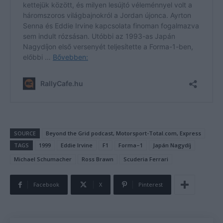
SOURCE
Beyond the Grid podcast, Motorsport-Total.com, Express
TAGS
1999
Eddie Irvine
F1
Forma–1
Japán Nagydíj
Michael Schumacher
Ross Brawn
Scuderia Ferrari
Facebook
X
Pinterest