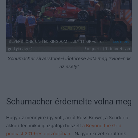
Schumacher silverstone-i lábtörése adta meg Irvine-nak
az esélyt
Schumacher érdemelte volna meg
Hogy ez mennyire így volt, arról Ross Brawn, a Scuderia
akkori technikai igazgatója beszélt
a Beyond the Grid
podcast 2019-es epizódjában
. „Nagyon közel kerültünk