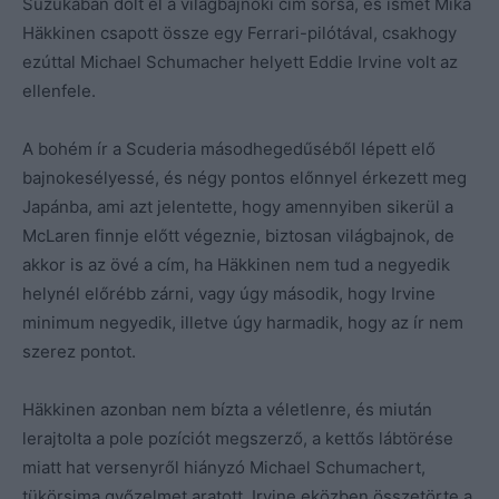
Suzukában dőlt el a világbajnoki cím sorsa, és ismét Mika
Häkkinen csapott össze egy Ferrari-pilótával, csakhogy
ezúttal Michael Schumacher helyett Eddie Irvine volt az
ellenfele.
A bohém ír a Scuderia másodhegedűséből lépett elő
bajnokesélyessé, és négy pontos előnnyel érkezett meg
Japánba, ami azt jelentette, hogy amennyiben sikerül a
McLaren finnje előtt végeznie, biztosan világbajnok, de
akkor is az övé a cím, ha Häkkinen nem tud a negyedik
helynél előrébb zárni, vagy úgy második, hogy Irvine
minimum negyedik, illetve úgy harmadik, hogy az ír nem
szerez pontot.
Häkkinen azonban nem bízta a véletlenre, és miután
lerajtolta a pole pozíciót megszerző, a kettős lábtörése
miatt hat versenyről hiányzó Michael Schumachert,
tükörsima győzelmet aratott. Irvine eközben összetörte a