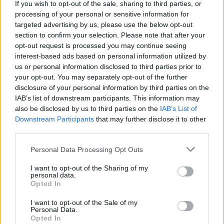
Hockenheimben szintén a biztos győzelmet bukta el
If you wish to opt-out of the sale, sharing to third parties, or
defekt, Ausztráliában pedig műszaki probléma
processing of your personal or sensitive information for
targeted advertising by us, please use the below opt-out
következtében, Irvine az említett módon
section to confirm your selection. Please note that after your
Németországban és Malajziában is csak azért nyert, mert
opt-out request is processed you may continue seeing
a csapattársa elengedte. És akkor ott volt még például a
interest-based ads based on personal information utilized by
Hungaroringen elkövetett vezető hiba, ami miatt
us or personal information disclosed to third parties prior to
your opt-out. You may separately opt-out of the further
elveszítette a második helyet Coultharddal szemben.
disclosure of your personal information by third parties on the
Persze a Ferrari is követett el hibákat, elég csak a
IAB’s list of downstream participants. This information may
nürburgringi kerékcserekáoszra gondolni, amikor Irvine
also be disclosed by us to third parties on the
IAB’s List of
közel fél percet állt a bokszban, mert a szerelők nem
Downstream Participants
that may further disclose it to other
third parties.
találták a megfelelő abroncsokat az autójára.
Összességében viszont tényleg inkább az volt a csoda,
Please note that this website/app uses one or more Google
Personal Data Processing Opt Outs
hogy még Szuzukában is volt esélye.
services and may gather and store information including but
not limited to your visit or usage behaviour. You may click to
I want to opt-out of the Sharing of my
personal data.
grant or deny consent to Google and its third-party tags to
12 September 1999 🗓
Opted In
use your data for below specified purposes in below Google
consent section.
I want to opt-out of the Sale of my
Personal Data.
Hakkinen spins! 😮 Frentzen
Opted In