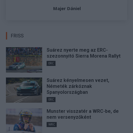
Majer Dániel
FRISS
Suárez nyerte meg az ERC-
szezonnyitó Sierra Morena Rallyt
ERC
Suárez kényelmesen vezet,
Németék zárkóznak
Spanyolországban
ERC
Munster visszatér a WRC-be, de
nem versenyzőként
WRC