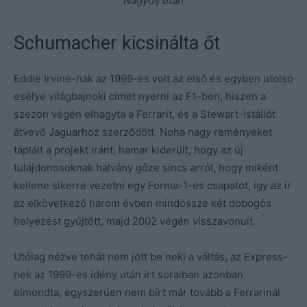
Nagydíj után
Schumacher kicsinálta őt
Eddie Irvine-nak az 1999-es volt az első és egyben utolsó
esélye világbajnoki címet nyerni az F1-ben, hiszen a
szezon végén elhagyta a Ferrarit, és a Stewart-istállót
átvevő Jaguarhoz szerződött. Noha nagy reményeket
táplált a projekt iránt, hamar kiderült, hogy az új
tulajdonosoknak halvány gőze sincs arról, hogy miként
kellene sikerre vezetni egy Forma-1-es csapatot, így az ír
az elkövetkező három évben mindössze két dobogós
helyezést gyűjtött, majd 2002 végén visszavonult.
Utólag nézve tehát nem jött be neki a váltás, az Express-
nek az 1999-es idény után írt soraiban azonban
elmondta, egyszerűen nem bírt már tovább a Ferrarinál