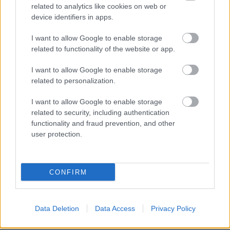
related to analytics like cookies on web or
helyzetből kifolyólag. Az volt a helyzet, hogy Michael volt
device identifiers in apps.
a legjobb esélyük bajnoki címet nyerni, de a törött lába
miatt kiszállt a versenyből. Tudtuk, hogy a mi autónk
I want to allow Google to enable storage
related to functionality of the website or app.
közel sem olyan gyors, mint a McLaren, és azt is tudtuk,
hogy csakis Michael tudja áthidalni ezt a különbséget,
I want to allow Google to enable storage
úgyhogy leállították az 1999-es autó fejlesztését, és
related to personalization.
elkezdték fejleszteni a 2000-es kocsit. Mindezt öt
I want to allow Google to enable storage
hónappal azelőtt, mint normál esetben tették volna, a
related to security, including authentication
többit pedig már tudjuk, a 2000-es kocsi csodálatos volt,
functionality and fraud prevention, and other
hatalmas előrelépést jelentett, és megverte a McLarent
user protection.
mind tempóban, mind megbízhatóságban.”
„Volt értelme ezt tenniük, mert azt gondolták, hogy nincs
CONFIRM
esélyünk nyerni 1999-ben, és hogy őszinte legyek,
nagyon logikusan szemlélve, valószínűleg nem is volt.
Data Deletion
Data Access
Privacy Policy
Tudtuk, hogy az autó nem elég jó, én pedig nem voltam
Michael Schumacher. Abszolút volt értelme, és én is