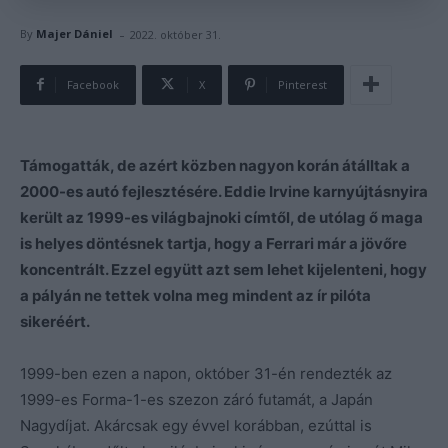
-
By
Majer Dániel
2022. október 31.
Facebook
X
Pinterest
Támogatták, de azért közben nagyon korán átálltak a
2000-es autó fejlesztésére. Eddie Irvine karnyújtásnyira
került az 1999-es világbajnoki címtől, de utólag ő maga
is helyes döntésnek tartja, hogy a Ferrari már a jövőre
koncentrált. Ezzel együtt azt sem lehet kijelenteni, hogy
a pályán ne tettek volna meg mindent az ír pilóta
sikeréért.
1999-ben ezen a napon, október 31-én rendezték az
1999-es Forma-1-es szezon záró futamát, a Japán
Nagydíjat. Akárcsak egy évvel korábban, ezúttal is