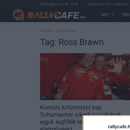
2026. augusztus 08. 13:10
Jelentkezz be / Csatlakozz
WRC
ORB
Címkék
Ross Brawn
Tag:
Ross Brawn
F1
Komoly kitüntetést kap
Schumacher sikerkorszakának
egyik legfőbb letéteményese az
rallycafe.
életművéért