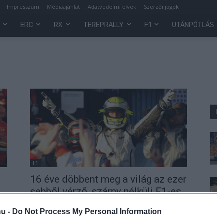
Impresszum
Médiaajánlat
Adatvédelmi elvek
Szerzői jogok
ERC
RX
TEREPRALLY
F1
UTÁNPÓTLÁS
F1
16 éve döbbent meg a világ az ezer
sebből vérző, szárny nélküli F1-es
csapaton
hu -
Do Not Process My Personal Information
Majer Dániel
-
2025. március 29.
0