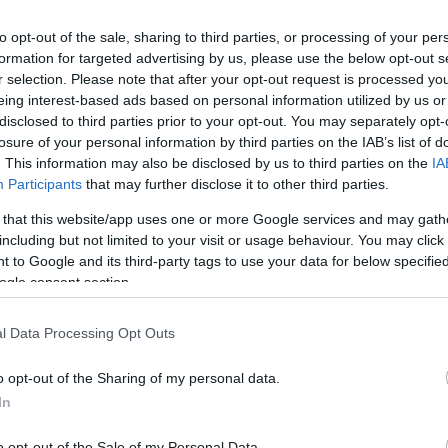
0
to opt-out of the sale, sharing to third parties, or processing of your per
formation for targeted advertising by us, please use the below opt-out s
r selection. Please note that after your opt-out request is processed y
eing interest-based ads based on personal information utilized by us or
disclosed to third parties prior to your opt-out. You may separately opt-
losure of your personal information by third parties on the IAB’s list of
. This information may also be disclosed by us to third parties on the
IA
Participants
that may further disclose it to other third parties.
F1
Schumacher hibázott, de az igazi
 that this website/app uses one or more Google services and may gath
including but not limited to your visit or usage behaviour. You may click 
,
botrány az lett volna, ha nem ő lesz
 to Google and its third-party tags to use your data for below specifi
a világbajnok 1994-ben
ogle consent section.
Majer Dániel
-
2023. november 13.
0
0
l Data Processing Opt Outs
o opt-out of the Sharing of my personal data.
In
o opt-out of the Sale of my Personal Data.