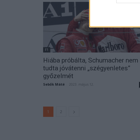
web or d
I want t
or app.
I want t
I want t
F1
authenti
Hiába próbálta, Schumacher nem
tudta jóvátenni „szégyenletes”
győzelmét
Sebők Máté
-
2023. május 12.
1
2