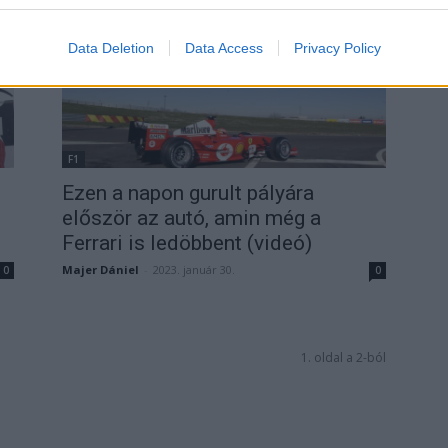
evice identifiers in apps.
Data Deletion
Data Access
Privacy Policy
o allow Google to enable storage related to functionality of the website
o allow Google to enable storage related to personalization.
o allow Google to enable storage related to security, including
F1
cation functionality and fraud prevention, and other user protection.
Ezen a napon gurult pályára
először az autó, amin még a
Ferrari is ledöbbent (videó)
Majer Dániel
-
2023. január 30.
0
0
1. oldal a 2-ból