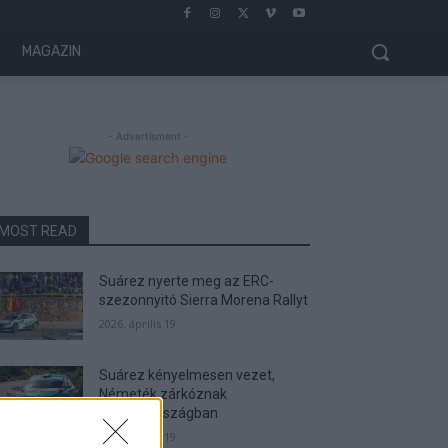
MAGAZIN
- Advertisment -
MOST READ
Suárez nyerte meg az ERC-
szezonnyitó Sierra Morena Rallyt
2026. április 19.
Suárez kényelmesen vezet,
Németék zárkóznak
Spanyolországban
2026. április 19.