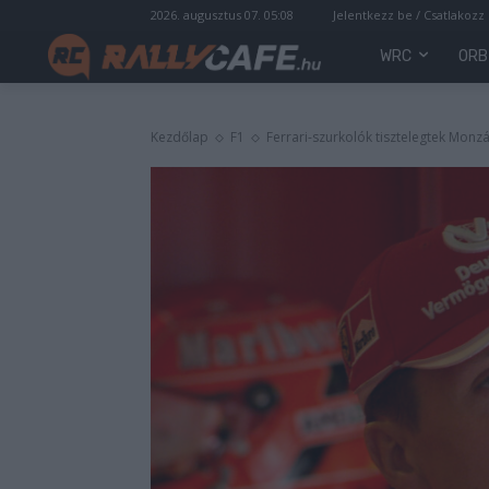
2026. augusztus 07. 05:08
Jelentkezz be / Csatlakozz
WRC
ORB
Kezdőlap
F1
Ferrari-szurkolók tisztelegtek Monz