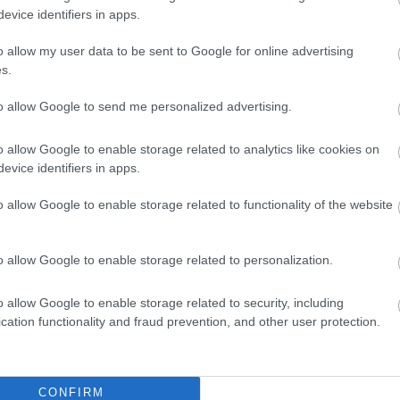
ató, mindössze körülbelül 3 ezer lelket számláló
evice identifiers in apps.
.
o allow my user data to be sent to Google for online advertising
s.
zett egy amolyan tisztelgést Schumacher előtt, a
(egyik) hazai pályája, Monza. A hétszeres világbajnok
to allow Google to send me personalized advertising.
dation elnevezésű jótékonysági szervezet a napokban
ldalán.
o allow Google to enable storage related to analytics like cookies on
evice identifiers in apps.
 megismételhetetlen örömteli pillanatokért, amiket
o allow Google to enable storage related to functionality of the website
Ferrari Club Caprino Bergamascót. Schumacher 2000-
yéni vb-címet a maranellói alakulatnak, amelyet még
A német versenyző összesen 11 évet töltött a
o allow Google to enable storage related to personalization.
ze a Ferrari történetének legsikeresebb versenyzője.
o allow Google to enable storage related to security, including
cation functionality and fraud prevention, and other user protection.
CONFIRM