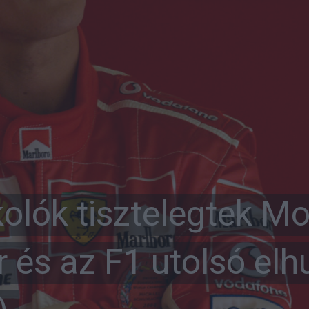
rkolók tisztelegtek 
és az F1 utolsó elh