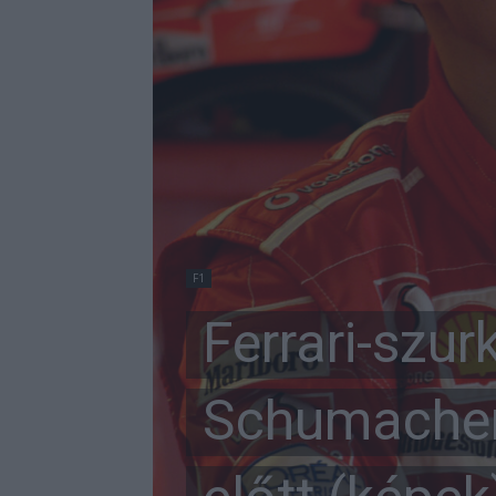
F1
Ferrari-szu
Schumacher 