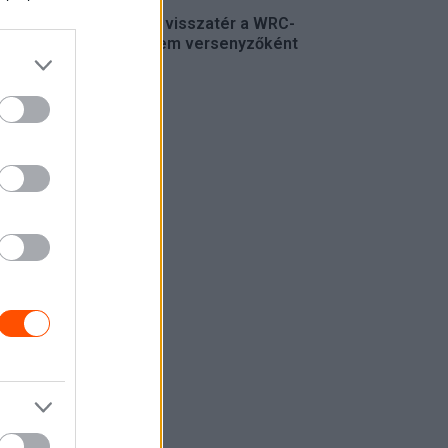
Munster visszatér a WRC-
be, de nem versenyzőként
WRC