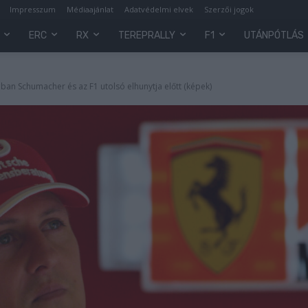
Impresszum
Médiaajánlat
Adatvédelmi elvek
Szerzői jogok
ERC
RX
TEREPRALLY
F1
UTÁNPÓTLÁS
ában Schumacher és az F1 utolsó elhunytja előtt (képek)