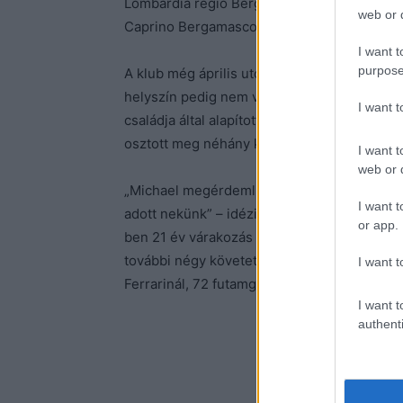
Lombardia régió Bergamo megyéjében találh
web or d
Caprino Bergamasco is rendelkezik ilyennel
I want t
purpose
A klub még április utolsó hétvégéjén szerve
helyszín pedig nem volt más, mint a Ferrari 
I want 
családja által alapított Keep Fighting Foun
osztott meg néhány képet saját Facebook-o
I want t
web or d
„Michael megérdemli azokért a nagyszerű és
I want t
adott nekünk” – idézi az oldal a Scuderia 
or app.
ben 21 év várakozás után szerzett ismét eg
további négy követett, ráadásul zsinórban. 
I want t
Ferrarinál, 72 futamgyőzelmével pedig mess
I want t
authenti