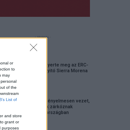
- Hirdetés -
FRISS
sonal or
Suárez nyerte meg az ERC-
ection to
szezonnyitó Sierra Morena
ou may
Rallyt
 personal
ERC
out of the
 downstream
B’s List of
Suárez kényelmesen vezet,
Németék zárkóznak
Spanyolországban
er and store
ERC
to grant or
ed purposes