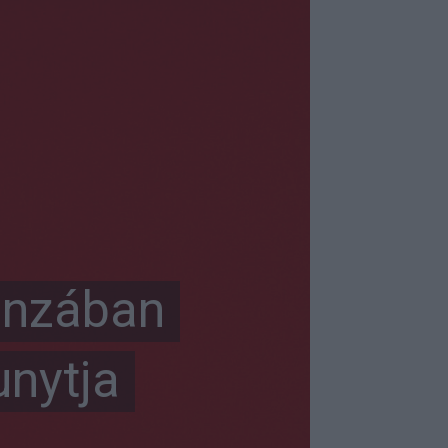
Monzában
unytja