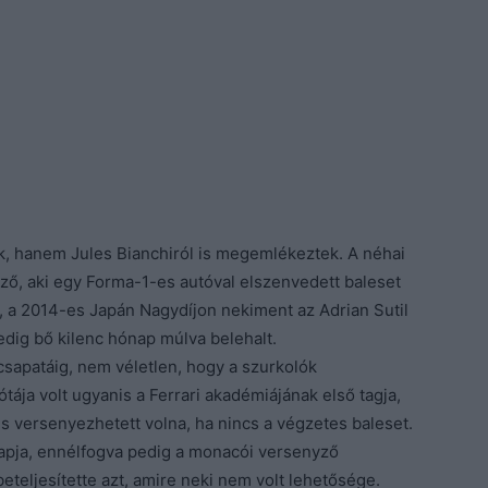
k, hanem Jules Bianchiról is megemlékeztek. A néhai
nyző, aki egy Forma-1-es autóval elszenvedett baleset
t, a 2014-es Japán Nagydíjon nekiment az Adrian Sutil
dig bő kilenc hónap múlva belehalt.
 csapatáig, nem véletlen, hogy a szurkolók
tája volt ugyanis a Ferrari akadémiájának első tagja,
s versenyezhetett volna, ha nincs a végzetes baleset.
tapja, ennélfogva pedig a monacói versenyző
beteljesítette azt, amire neki nem volt lehetősége.