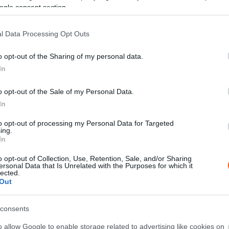
 hogy időről időre tisztelettel adózzanak a személye és
ogle consent section.
l Data Processing Opt Outs
o opt-out of the Sharing of my personal data.
In
o opt-out of the Sale of my Personal Data.
In
to opt-out of processing my Personal Data for Targeted
ing.
In
o opt-out of Collection, Use, Retention, Sale, and/or Sharing
ersonal Data that Is Unrelated with the Purposes for which it
lected.
Out
szen a német versenyző Maranellóban érte el karrierje
consents
 akár kisebb településnek van szurkolói klubja, így a
o allow Google to enable storage related to advertising like cookies on