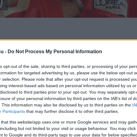
)
hu -
Do Not Process My Personal Information
X
Pinterest
WhatsApp
to opt-out of the sale, sharing to third parties, or processing of your per
formation for targeted advertising by us, please use the below opt-out s
r selection. Please note that after your opt-out request is processed y
an szervezett egy eseményt Michael Schumacher
eing interest-based ads based on personal information utilized by us or
olsó, F1-es baleset következtében elhunyt
disclosed to third parties prior to your opt-out. You may separately opt-
losure of your personal information by third parties on the IAB’s list of
eztek.
. This information may also be disclosed by us to third parties on the
IA
Participants
that may further disclose it to other third parties.
jobb, legsikeresebb és egyben legnagyobb hatású
 that this website/app uses one or more Google services and may gath
ágbajnok előtt akkor is sokan tisztelegnének, ha
including but not limited to your visit or usage behaviour. You may click 
e él a nyilvánosságtól elzártan, vélhetően közel sem
 to Google and its third-party tags to use your data for below specifi