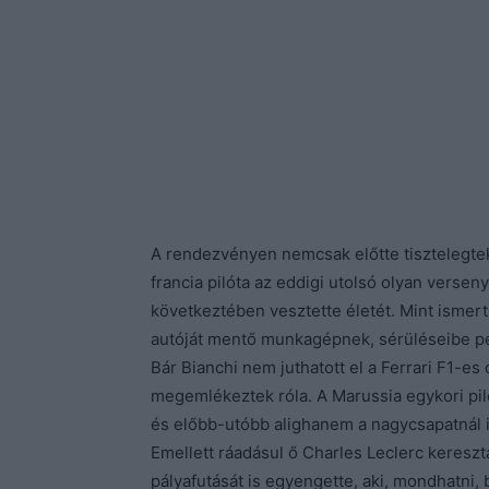
A rendezvényen nemcsak előtte tisztelegte
francia pilóta az eddigi utolsó olyan verse
következtében vesztette életét. Mint ismer
autóját mentő munkagépnek, sérüléseibe pe
Bár Bianchi nem juthatott el a Ferrari F1-es
megemlékeztek róla. A Marussia egykori piló
és előbb-utóbb alighanem a nagycsapatnál i
Emellett ráadásul ő Charles Leclerc keresz
pályafutását is egyengette, aki, mondhatni, 