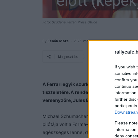
előtt (képek
Fotó: Scuderia Ferrari Press Office
-
By
Sebők Máté
2023. május 13.
rallycafe.
Facebook
Megosztás
If you wish 
sensitive in
confirm you
A Ferrari egyik szurkolói klubja Monzáb
continue se
tiszteletére. A rendezvényen az eddigi ut
information 
further disc
versenyzőre, Jules Bianchira is megemlék
participants
Downstream 
Michael Schumacher minden idők egyik leg
Please note
pilótája volt a Forma-1-nek. A hétszeres vil
information 
egészséges lenne, de így, hogy közel tíz év
deny consent