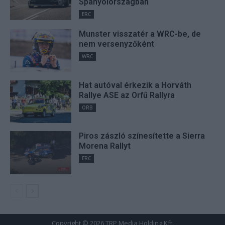
Spanyolországban
ERC
Munster visszatér a WRC-be, de
nem versenyzőként
WRC
Hat autóval érkezik a Horváth
Rallye ASE az Orfű Rallyra
ORB
Piros zászló színesítette a Sierra
Morena Rallyt
ERC
Copyright © 2026 TRP Media Holding Kft.