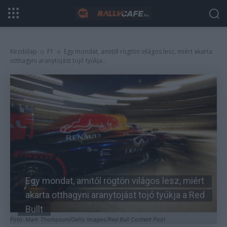
Kezdőlap
F1
Egy mondat, amitől rögtön világos lesz, miért akarta
otthagyni aranytojást tojó tyúkja...
Egy mondat, amitől rögtön világos lesz, miért
akarta otthagyni aranytojást tojó tyúkja a Red
Bullt
Fotó: Mark Thompson/Getty Images/Red Bull Content Pool