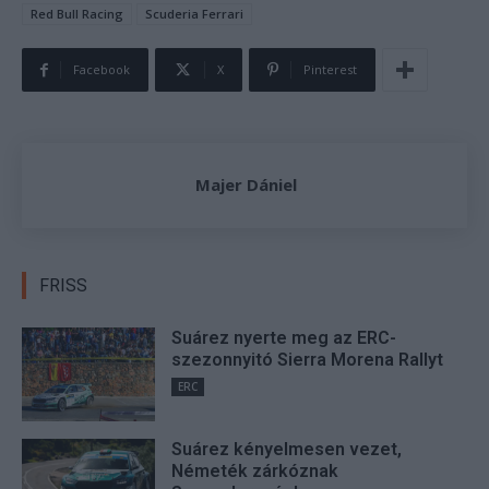
Red Bull Racing
Scuderia Ferrari
Facebook
X
Pinterest
Majer Dániel
FRISS
Suárez nyerte meg az ERC-
szezonnyitó Sierra Morena Rallyt
ERC
Suárez kényelmesen vezet,
Németék zárkóznak