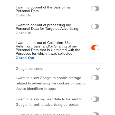
use your data for below specified purposes in below Google
más helyen, mint ahol a versenycsapat van.”
consent section.
I want to opt-out of the Sale of my
Personal Data.
Opted In
Emellett 2014-ben Newey saját elmondása szerint nem is
igazán akarta elhagyni a Red Bullt, csak elkeseredett
I want to opt-out of processing my
Personal Data for Targeted Advertising.
amiatt, ahogyan a Renault hozzáállt a hibrid-korszak
Opted In
kezdetével egybeeső visszaeséséhez.
I want to opt-out of Collection, Use,
Retention, Sale, and/or Sharing of my
Personal Data that Is Unrelated with the
Purposes for which it was collected.
Opted Out
Google consents
I want to allow Google to enable storage
related to advertising like cookies on web or
device identifiers in apps.
I want to allow my user data to be sent to
Google for online advertising purposes.
I want to allow Google to send me