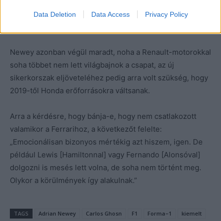
1, csak azért veszek részt benne, mert a marketingeseim
azt mondják, hogy részt kell vennem.« Annyira
Data Deletion
Data Access
Privacy Policy
nyomasztó volt a helyzet.”
Newey azonban végül maradt, noha a Renault-motorokkal
soha többet nem lett világbajnok a csapat, az új
sikerkorszak eljöveteléhez pedig arra volt szükség, hogy
2019-től Honda erőforrásokra váltsanak.
Arra a kérdésre, hogy bánja-e, hogy nem csatlakozott
valamikor a Ferrarihoz, a következőt felelte:
„Emocionálisan bizonyos mértékig azt hiszem, igen. De
például Lewis [Hamiltonnal] vagy Fernando [Alonsóval]
dolgozni is mesés lett volna, de soha nem történt meg.
Olykor a körülmények így alakulnak.”
TAGS
Adrian Newey
Carlos Ghosn
F1
Forma–1
kiemelt