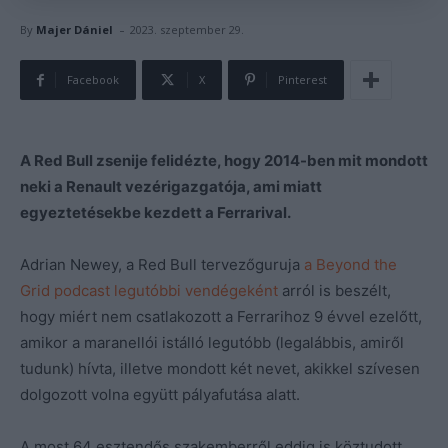
-
By
Majer Dániel
2023. szeptember 29.
Facebook
X
Pinterest
A Red Bull zsenije felidézte, hogy 2014-ben mit mondott
neki a Renault vezérigazgatója, ami miatt
egyeztetésekbe kezdett a Ferrarival.
Adrian Newey, a Red Bull tervezőguruja
a Beyond the
Grid podcast legutóbbi vendégeként
arról is beszélt,
hogy miért nem csatlakozott a Ferrarihoz 9 évvel ezelőtt,
amikor a maranellói istálló legutóbb (legalábbis, amiről
tudunk) hívta, illetve mondott két nevet, akikkel szívesen
dolgozott volna együtt pályafutása alatt.
A most 64 esztendős szakemberről eddig is köztudott