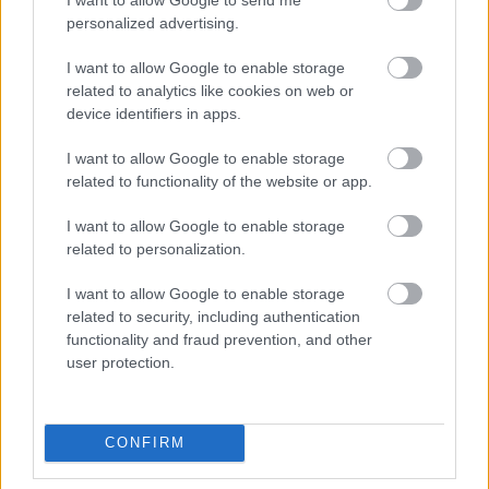
personalized advertising.
I want to allow Google to enable storage
related to analytics like cookies on web or
device identifiers in apps.
I want to allow Google to enable storage
„A 2014-es egyeztetéseimet a Ferrarival csakis a
related to functionality of the website or app.
frusztráció vezérelte. Tényleg nem akartam elmenni, de
I want to allow Google to enable storage
abban a helyzetben voltunk, hogy a Renault nem csinált
related to personalization.
versenyképes turbó-hibrid motort – ecsetelte Newey. –
Ez az első évben megesik, rendben, újak a szabályok,
I want to allow Google to enable storage
related to security, including authentication
mind követünk el hibákat. De elmentünk Carlos Ghosn
functionality and fraud prevention, and other
[2018-ban letartóztatott, 2019 vége óta szökésben levő
user protection.
korábbi Renault-vezérigazgatóhoz] Christian [Hornerrel]
és Helmut [Markóval], és megpróbáltunk nyomást
helyezni rá, hogy emelje meg a költségvetést. Ghosn
CONFIRM
válasza az volt, hogy »Nos, engem nem érdekel a Forma-