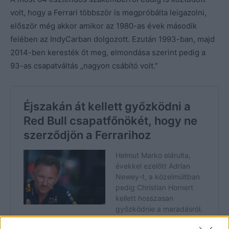
volt, hogy a Ferrari többször is megpróbálta leigazolni,
először még akkor amikor az 1980-as évek második
felében az IndyCarban dolgozott. Ezután 1993-ban, majd
2014-ben keresték őt meg, elmondása szerint pedig a
93-as csapatváltás „nagyon csábító volt.”