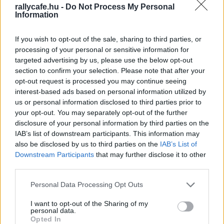
rallycafe.hu -
Do Not Process My Personal
Information
If you wish to opt-out of the sale, sharing to third parties, or
Végül egyszer sem ment, ami részben annak köszönhető,
processing of your personal or sensitive information for
targeted advertising by us, please use the below opt-out
hogy nem akarta áttenni a teljes életét Olaszországba.
section to confirm your selection. Please note that after your
Ekkor Tom Clarkson, a podcast házigazdája megkérdezte
opt-out request is processed you may continue seeing
tőle, hogy nem tudott-e volna úgy dolgozni, mint a
interest-based ads based on personal information utilized by
maranellóiaknál két ízben is tevékenykedő John Barnard,
us or personal information disclosed to third parties prior to
your opt-out. You may separately opt-out of the further
aki meggyőzte az olaszok vezetését, hogy Angliában
disclosure of your personal information by third parties on the
létesíthessen tervezőirodát.
IAB’s list of downstream participants. This information may
also be disclosed by us to third parties on the
IAB’s List of
„Soha nem kérdeztem ezt meg, és nem is hiszek benne –
Downstream Participants
that may further disclose it to other
third parties.
zárta rövidre Newey. – Ha beszállsz, a Ferrari egy olasz
csapat. Tudom, hogy van egy testvércsapatunk [az
Please note that this website/app uses one or more Google
Personal Data Processing Opt Outs
AlphaTauri Faenzában, amely Angliában levő
services and may gather and store information including but
not limited to your visit or usage behaviour. You may click to
I want to opt-out of the Sharing of my
szélcsatornát használ], de nem hiszek a koncepcióban,
personal data.
grant or deny consent to Google and its third-party tags to
hogy kutatás-fejlesztési központod legyen egy teljesen
Opted In