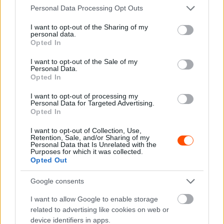
Please note that this website/app uses one or more Google
Personal Data Processing Opt Outs
igazgató ennyire korlátozták. Ez igaz volt például a 2004-
services and may gather and store information including but
es terveire, hiszen egy évvel korábban annyira
not limited to your visit or usage behaviour. You may click to
I want to opt-out of the Sharing of my
personal data.
ambiciózus autót alkotott, hogy azt megbízhatatlansága
grant or deny consent to Google and its third-party tags to
Opted In
miatt nem lehetett versenyeztetni.
use your data for below specified purposes in below Google
consent section.
I want to opt-out of the Sale of my
Personal Data.
Így hát 2005 végén Wokingból is távozott, és Dietrich
Opted In
Mateschitz, a Red Bull alapítója és akkori első embere
I want to opt-out of processing my
meggyőzte, hogy fogadja el az ajánlatát. Newey rögtön
Personal Data for Targeted Advertising.
Opted In
otthon érezte magát Milton Keynesben, de a sikerek
ezúttal nem jöttek azonnal. Ennek elsődleges oka, hogy a
I want to opt-out of Collection, Use,
Retention, Sale, and/or Sharing of my
bikások technikailag akkor még nem voltak azonos
Personal Data that Is Unrelated with the
Purposes for which it was collected.
szinten a mérnökzseni korábbi csapataival, így első tervei
Opted Out
túlságosan ambiciózusnak bizonyultak az istálló
kapacitásaihoz képest.
Google consents
I want to allow Google to enable storage
2009-ben azonban jött az, amiben Newey talán a
related to advertising like cookies on web or
leginkább szokott lubickolni: egy komoly szabályváltozás.
device identifiers in apps.