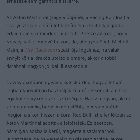
érkezése sem garancia a sikerre.
Az Aston Martinnál (vagy elődjénél, a Racing Pointnál) a
tavalyi szezon első felét leszámítva a technikai gárda
eddig nem sok mindent mutatott. Persze az a cél, hogy
Newey-val ez megváltozzon, de, ahogyan Scott Michell-
Malm, a
The-Race.com
szakírója fogalmaz, ha valaki
ennyit költ a kirakós utolsó elemére, akkor a többi
darabnak nagyon jól kell illeszkednie.
Newey esetében ugyanis kulcskérdés, hogy a lehető
leghatékonyabban használják ki a képességeit, amihez
egy hatékony rendszer szükséges. Ha ez megvan, akkor
szinte garancia, hogy inkább előbb, mintsem utóbb
megjön a siker, hiszen a korai Red Bull-lal ellentétben az
Aston Martinnál adottak a feltételek. Ez esetben,
bármilyen sokba is kerül, megérte a sztármérnök
leigazolása, de ha valamiért bukás lesz a vége, akkor