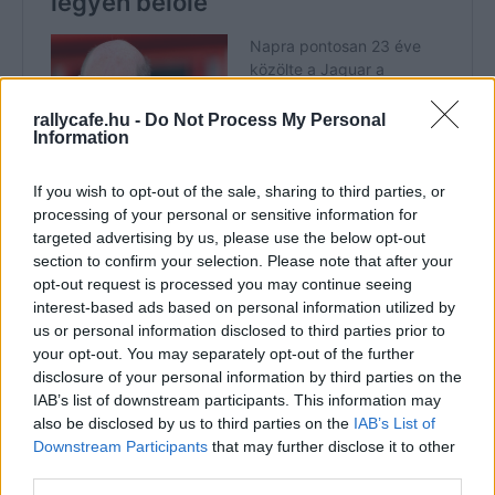
rallycafe.hu -
Do Not Process My Personal
Information
If you wish to opt-out of the sale, sharing to third parties, or
processing of your personal or sensitive information for
targeted advertising by us, please use the below opt-out
section to confirm your selection. Please note that after your
opt-out request is processed you may continue seeing
interest-based ads based on personal information utilized by
2000-től kezdve öt éven át nem lehetett legyőzni a
us or personal information disclosed to third parties prior to
Ferrarit, majd Newey 2005-re ismét a mezőny
your opt-out. You may separately opt-out of the further
leggyorsabb autóját építette, a gond csak az volt, hogy ez
disclosure of your personal information by third parties on the
nem párosult megbízhatósággal. Eközben ismét előjöttek
IAB’s list of downstream participants. This information may
also be disclosed by us to third parties on the
IAB’s List of
a feszültségek: bár a McLaren vezetése modernebb volt a
Downstream Participants
that may further disclose it to other
Williamsénél, a mérnök nehezen viselte, hogy Ron
third parties.
Dennis csapatfőnök és Martin Whitmarsh ügyvezető