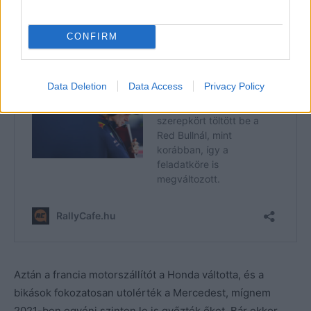
CONFIRM
Data Deletion
Data Access
Privacy Policy
Aztán a francia motorszállítót a Honda váltotta, és a
bikások fokozatosan utolérték a Mercedest, mígnem
2021-ben egyéni szinten le is győzték őket. Bár ekkor