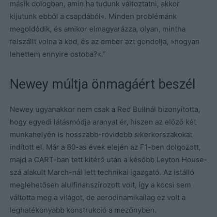
másik dologban, amin ha tudunk változtatni, akkor
kijutunk ebből a csapdából«. Minden problémánk
megoldódik, és amikor elmagyarázza, olyan, mintha
felszállt volna a köd, és az ember azt gondolja, »hogyan
lehettem ennyire ostoba?«.”
Newey múltja önmagáért beszél
Newey ugyanakkor nem csak a Red Bullnál bizonyította,
hogy egyedi látásmódja aranyat ér, hiszen az előző két
munkahelyén is hosszabb-rövidebb sikerkorszakokat
indított el. Már a 80-as évek elején az F1-ben dolgozott,
majd a CART-ban tett kitérő után a később Leyton House-
szá alakult March-nál lett technikai igazgató. Az istálló
meglehetősen alulfinanszírozott volt, így a kocsi sem
váltotta meg a világot, de aerodinamikailag ez volt a
leghatékonyabb konstrukció a mezőnyben.