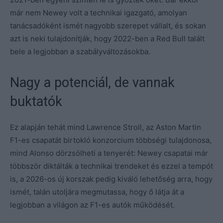
már nem Newey volt a technikai igazgató, amolyan
tanácsadóként ismét nagyobb szerepet vállalt, és sokan
azt is neki tulajdonítják, hogy 2022-ben a Red Bull talált
bele a legjobban a szabályváltozásokba.
Nagy a potenciál, de vannak
buktatók
Ez alapján tehát mind Lawrence Stroll, az Aston Martin
F1-es csapatát birtokló konzorcium többségi tulajdonosa,
mind Alonso dörzsölheti a tenyerét: Newey csapatai már
többször diktálták a technikai trendeket és ezzel a tempót
is, a 2026-os új korszak pedig kiváló lehetőség arra, hogy
ismét, talán utoljára megmutassa, hogy ő látja át a
legjobban a világon az F1-es autók működését.