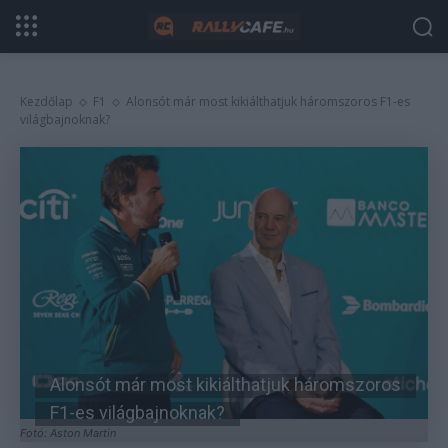
Kezdőlap
F1
Alonsót már most kikiálthatjuk háromszoros F1-es
világbajnoknak?
Alonsót már most kikiálthatjuk háromszoros
F1-es világbajnoknak?
Fotó: Aston Martin