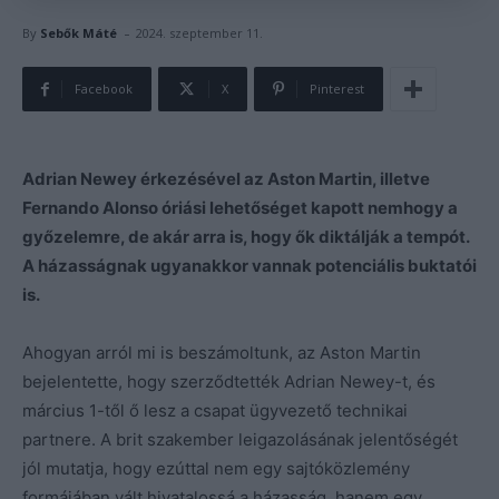
-
By
Sebők Máté
2024. szeptember 11.
Facebook
X
Pinterest
Adrian Newey érkezésével az Aston Martin, illetve
Fernando Alonso óriási lehetőséget kapott nemhogy a
győzelemre, de akár arra is, hogy ők diktálják a tempót.
A házasságnak ugyanakkor vannak potenciális buktatói
is.
Ahogyan arról mi is beszámoltunk, az Aston Martin
bejelentette, hogy szerződtették Adrian Newey-t, és
március 1-től ő lesz a csapat ügyvezető technikai
partnere. A brit szakember leigazolásának jelentőségét
jól mutatja, hogy ezúttal nem egy sajtóközlemény
formájában vált hivatalossá a házasság, hanem egy