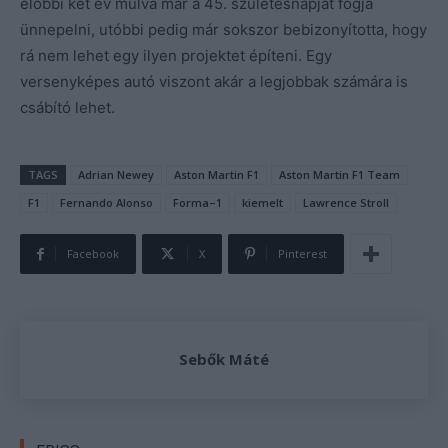
előbbi két év múlva már a 45. születésnapját fogja
ünnepelni, utóbbi pedig már sokszor bebizonyította, hogy
rá nem lehet egy ilyen projektet építeni. Egy
versenyképes autó viszont akár a legjobbak számára is
csábító lehet.
TAGS
Adrian Newey
Aston Martin F1
Aston Martin F1 Team
F1
Fernando Alonso
Forma–1
kiemelt
Lawrence Stroll
Facebook
X
Pinterest
Sebők Máté