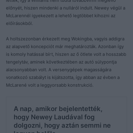
lettek, így a Williams nem tudta továbbvinni meglévő
előnyét, hiszen mindenki a nulláról indult. Newey végül a
McLarennél igyekezett a lehető legtöbbet kihozni az
előírásokból.
A holtszezonban érkezett meg Wokingba, vagyis addigra
az alapvető koncepciót már meghatározták. Azonban így
is komoly hatással bírt, hiszen az ő ötlete volt a hosszabb
tengelytáv, aminek következtében az autó súlypontja
alacsonyabban volt. A versenygépek magasságára
vonatkozó szabályt is kijátszotta, így abban az évben a
McLarené volt a leggyorsabb konstrukció.