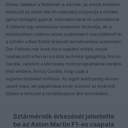
Ehhez ráadásul a feltételek is adottak: az elmúlt években
elkészült az Aston Martin vadonatúj központja a minden
igényt kielégítő gyárral, szélcsatornával és szimulátorral.
A hátteret egy ambiciózus tulajdonos biztosítja, aki a
közelmúltban számos neves szakembert szerződtetett le:
a szintén a Red Bulltól érkezett aerodinamikai szakember,
Dan Fallows már évek óta a csapatot erősíti, hozzá
csatlakozott a Ferrari korábbi technikai igazgatója, Enrico
Cardile, valamint a Mercedes motorprogramjának korábbi
első embere, Enrico Cardile, hogy csak a
legismertebbeket említsük. Az egyik autót pedig Alonso
vezeti majd, aki pályafutása során sokszor az elvártnál
többet is kihozott a rendelkezésre álló technikából.