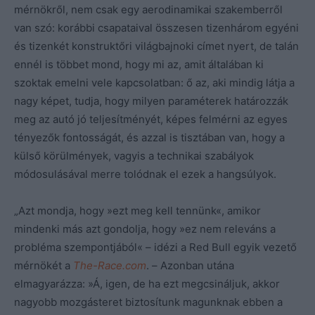
mérnökről, nem csak egy aerodinamikai szakemberről
van szó: korábbi csapataival összesen tizenhárom egyéni
és tizenkét konstruktőri világbajnoki címet nyert, de talán
ennél is többet mond, hogy mi az, amit általában ki
szoktak emelni vele kapcsolatban: ő az, aki mindig látja a
nagy képet, tudja, hogy milyen paraméterek határozzák
meg az autó jó teljesítményét, képes felmérni az egyes
tényezők fontosságát, és azzal is tisztában van, hogy a
külső körülmények, vagyis a technikai szabályok
módosulásával merre tolódnak el ezek a hangsúlyok.
„Azt mondja, hogy »ezt meg kell tennünk«, amikor
mindenki más azt gondolja, hogy »ez nem releváns a
probléma szempontjából« – idézi a Red Bull egyik vezető
mérnökét a
The-Race.com
. –
Azonban utána
elmagyarázza: »Á, igen, de ha ezt megcsináljuk, akkor
nagyobb mozgásteret biztosítunk magunknak ebben a