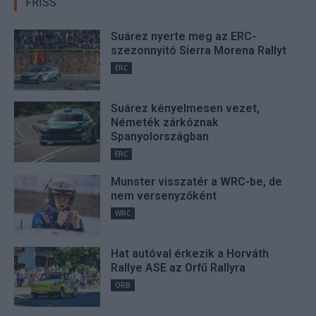
FRISS
Suárez nyerte meg az ERC-
szezonnyitó Sierra Morena Rallyt
ERC
Suárez kényelmesen vezet,
Németék zárkóznak
Spanyolországban
ERC
Munster visszatér a WRC-be, de
nem versenyzőként
WRC
Hat autóval érkezik a Horváth
Rallye ASE az Orfű Rallyra
ORB