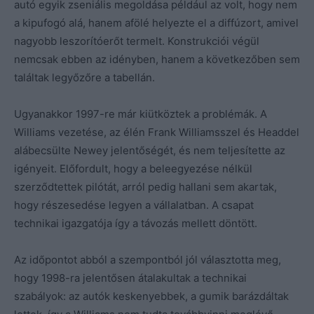
autó egyik zseniális megoldása például az volt, hogy nem
a kipufogó alá, hanem afölé helyezte el a diffúzort, amivel
nagyobb leszorítóerőt termelt. Konstrukciói végül
nemcsak ebben az idényben, hanem a következőben sem
találtak legyőzőre a tabellán.
Ugyanakkor 1997-re már kiütköztek a problémák. A
Williams vezetése, az élén Frank Williamsszel és Headdel
alábecsülte Newey jelentőségét, és nem teljesítette az
igényeit. Előfordult, hogy a beleegyezése nélkül
szerződtettek pilótát, arról pedig hallani sem akartak,
hogy részesedése legyen a vállalatban. A csapat
technikai igazgatója így a távozás mellett döntött.
Az időpontot abból a szempontból jól választotta meg,
hogy 1998-ra jelentősen átalakultak a technikai
szabályok: az autók keskenyebbek, a gumik barázdáltak