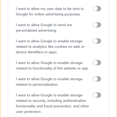
Ez nagy lehetőséget jelentett a Red Bullnak, és éltek is
I want to allow my user data to be sent to
vele: bár a dupla diffúzor jelentette kiskaput Ross
Google for online advertising purposes.
Brawnnal ellentétben ő nem vette észre, de a kocsi
enélkül is hatékonynak bizonyult. Silverstone-ban aztán
I want to allow Google to send me
az RB5-ösbe is bekerült a trükkös megoldás, és onnantől
personalized advertising.
kezdve már ők diktálták a tempót.
I want to allow Google to enable storage
related to analytics like cookies on web or
Ez az autó nemcsak a következő négy év
device identifiers in apps.
sikerkorszakának az alapját jelentette, de a riválisoknak is
I want to allow Google to enable storage
referenciát jelentett az olyan újításokkal, mint például a
related to functionality of the website or app.
2010-ben bevetett a befújt diffúzor. Aztán jött a turbó-
hibrid korszak, amelyhez a Renault már nem tudott
I want to allow Google to enable storage
related to personalization.
felnőni, így Newey elvesztette a motivációját, és évekig
csak a háttérből kísérte figyelemmel a Red Bull F1-es
I want to allow Google to enable storage
tevékenységét.
related to security, including authentication
functionality and fraud prevention, and other
user protection.