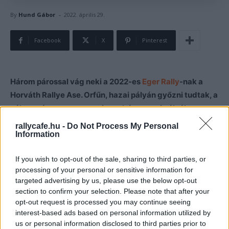
-
By
Hund Gábor
2022. április 29.
Facebook
X
Pinterest
Három párossal vág neki a 2022-es
Eger Rally
-nak a
Horváth Rallye Ase. Orfűn, hazai pályán győzni tudtak, a
cél természetesen most is ez, bár az egri pályákon
inkább az erő, mint a rutin lesz, ami
rallycafe.hu -
Do Not Process My Personal
Information
győzedelmeskedhet – áll a csapat közleményében.
If you wish to opt-out of the sale, sharing to third parties, or
„Három párosunk adta le a nevezését az egri versenyre.
processing of your personal or sensitive information for
A Zákányi János – Vidécz Zsolt páros célja, hogy
targeted advertising by us, please use the below opt-out
megtartsa vezető pozícióját a bajnokságban. Én azt
section to confirm your selection. Please note that after your
gondolom nehezebb dolguk lesz, mint Orfűn, hiszen
opt-out request is processed you may continue seeing
interest-based ads based on personal information utilized by
végsebességben az első kerekes autók jobbak lesznek.
us or personal information disclosed to third parties prior to
Ennek ellenére a srácok nem csüggednek, minden