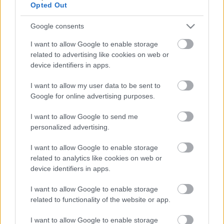
Opted Out
Az Eger Rally április utolsó szombatján
kezdődik
egy
Google consents
szuperspeciális szakasszal Egerszalók és Eger között,
I want to allow Google to enable storage
majd másnap hat gyorsasági szakasz vár a mezőnyre
related to advertising like cookies on web or
közel 44 kilométer ősztávval.
device identifiers in apps.
I want to allow my user data to be sent to
A Horváth Rally ASE köszöni partnereinek a segítséget!
Google for online advertising purposes.
Sári Péter #Rallyhearthu
I want to allow Google to send me
personalized advertising.
TAGS
Eger Rally 2022
Horváth Rallye ASE
ORB
Rally2
I want to allow Google to enable storage
related to analytics like cookies on web or
device identifiers in apps.
Facebook
X
Pinterest
I want to allow Google to enable storage
related to functionality of the website or app.
I want to allow Google to enable storage