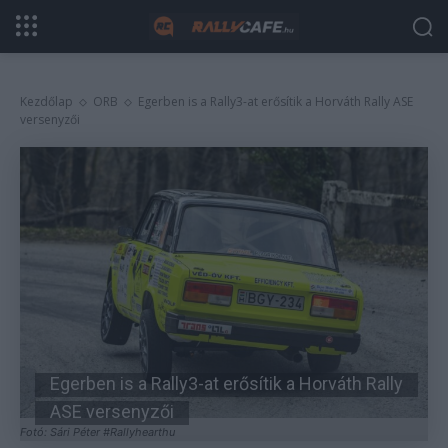
Kezdőlap
ORB
Egerben is a Rally3-at erősítik a Horváth Rally ASE
versenyzői
Egerben is a Rally3-at erősítik a Horváth Rally
ASE versenyzői
Fotó: Sári Péter #Rallyhearthu