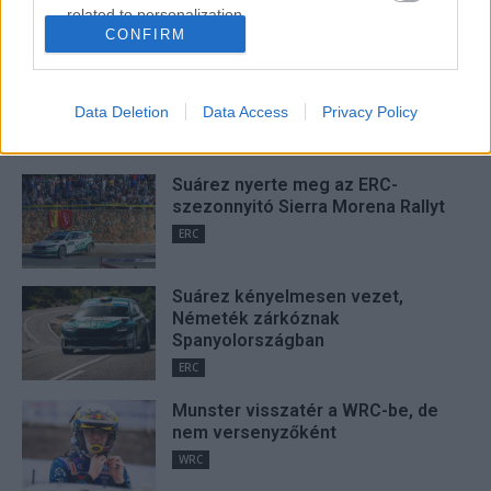
Hund Gábor
related to personalization.
http://rallycafe.hu
CONFIRM
I want to allow Google to enable storage
related to security, including authentication
functionality and fraud prevention, and other
Data Deletion
Data Access
Privacy Policy
user protection.
FRISS
Suárez nyerte meg az ERC-
szezonnyitó Sierra Morena Rallyt
ERC
Suárez kényelmesen vezet,
Németék zárkóznak
Spanyolországban
ERC
Munster visszatér a WRC-be, de
nem versenyzőként
WRC