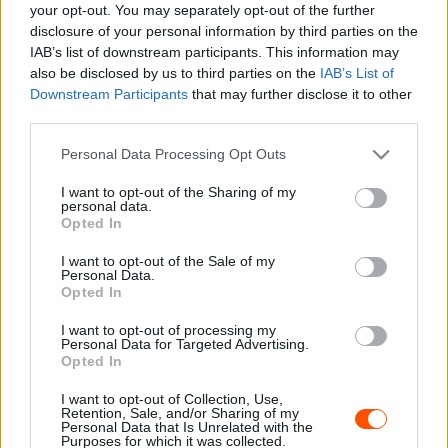
your opt-out. You may separately opt-out of the further
megtesznek majd a siker érdekében” – kezdte a
disclosure of your personal information by third parties on the
beszélgetést Németh 16V Péter, majd hozzátette. „A
IAB’s list of downstream participants. This information may
also be disclosed by us to third parties on the
IAB’s List of
Baracsi Zsolt – Sóvágó Ádám duó Orfűn nem ért célba,
Downstream Participants
that may further disclose it to other
mert a fékhiba miatt kérte álljanak ki. A srácok most
third parties.
szeretnének célba érni, nem mellékesen egy jó
Please note that this website/app uses one or more Google
eredményt felmutatni. Nem lesz könnyű dolguk, hiszen a
Personal Data Processing Opt Outs
services and may gather and store information including but
P12 mellett a P13-as kategória is borzasztóan erős.”
not limited to your visit or usage behaviour. You may click to
I want to opt-out of the Sharing of my
personal data.
grant or deny consent to Google and its third-party tags to
Opted In
Meglepetéseket a P11-es kategória tartogathat, hiszen
use your data for below specified purposes in below Google
consent section.
Orfűhöz képest is gyengébb a mezőny és mivel csak
I want to opt-out of the Sale of my
Personal Data.
négyen vannak, könnyebb lesz dobogóra állni.
Opted In
I want to opt-out of processing my
„A Buris István – Bottyán János dolga, hogy technikai
Personal Data for Targeted Advertising.
hibáktól és kalandoktól mentes versenyt teljesítsenek és
Opted In
akkor a Gti Suzukik mögött egy dobogós hellyel
I want to opt-out of Collection, Use,
zárhatnak, persze nem adják azt a dobogót könnyen” –
Retention, Sale, and/or Sharing of my
Personal Data that Is Unrelated with the
tette hozzá Németh Péter.
Purposes for which it was collected.