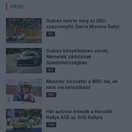
FRISS
Suárez nyerte meg az ERC-
szezonnyitó Sierra Morena Rallyt
ERC
Suárez kényelmesen vezet,
Németék zárkóznak
Spanyolországban
ERC
Munster visszatér a WRC-be, de
nem versenyzőként
WRC
Hat autóval érkezik a Horváth
Rallye ASE az Orfű Rallyra
ORB