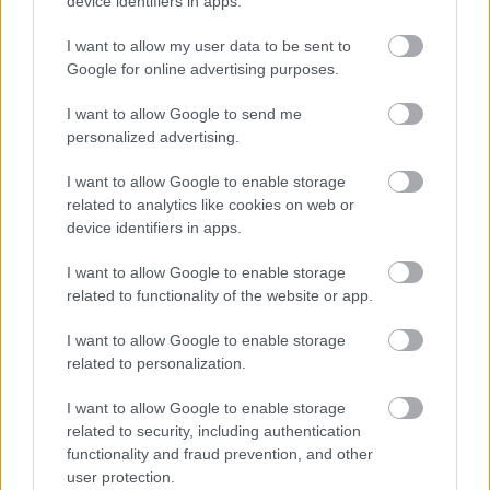
device identifiers in apps.
hogy néhány másodperccel maradtak csak le. A fiúk
I want to allow my user data to be sent to
várják a folytatást, mindenképpen ott lesznek a Rally3
Google for online advertising purposes.
következő versenyén is” – zárta a beszélgetést Péter.
I want to allow Google to send me
personalized advertising.
I want to allow Google to enable storage
related to analytics like cookies on web or
device identifiers in apps.
I want to allow Google to enable storage
related to functionality of the website or app.
I want to allow Google to enable storage
related to personalization.
I want to allow Google to enable storage
related to security, including authentication
Fotó: Sári Péter #Rallyhearthu
functionality and fraud prevention, and other
user protection.
A folytatásban a hétvégén Opatija Rally, ahol a csapatot a