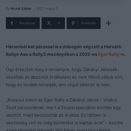
-
By
Hund Gábor
2022. május 7.
Facebook
X
Pinterest
Háromból két párossal is a dobogón végzett a Horváth
Rallye Ase a Rally3 mezőnyében a 2022-es
Eger Rally
-n.
Úgy érkeztek meg a versenyre, hogy Zákányi Jánosék
vezették az abszolút értékelést és nem titkolt céljuk volt,
hogy ez tovább növeljék, ami végül sikerült is neki.
„Rosszul indult az Eger Rally a Zákányi János – Vidécz
Zsolt párosunknak, mert a Szuperspeciálon elvittek egy
lassítót, majd becsúsztak az árokba. Ez időben is
veszteség volt és még büntetést is kaptak érte” – kezdte
a beszélgetést Németh 16V Péter, majd hozzátette.