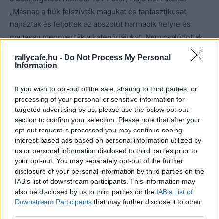
„Másnap a fiúk felszívták magukat és fantasztikusat
hajráztak és feljöttek az abszolút harmadik helyre és
magasan megnyerték a kategóriájukat. Nem csalódottak
az eredmény miatt, elismerték a hibát, de tény, hogy az
rallycafe.hu -
Do Not Process My Personal
ott eldobott másodpercek a végelszámolásnál az első
Information
helyet jelentették volna számukra. Az eredménnyel
továbbra is ott vannak a Rally3-as bajnokság élen.”
If you wish to opt-out of the sale, sharing to third parties, or
processing of your personal or sensitive information for
targeted advertising by us, please use the below opt-out
section to confirm your selection. Please note that after your
opt-out request is processed you may continue seeing
interest-based ads based on personal information utilized by
us or personal information disclosed to third parties prior to
your opt-out. You may separately opt-out of the further
disclosure of your personal information by third parties on the
IAB’s list of downstream participants. This information may
also be disclosed by us to third parties on the
IAB’s List of
Downstream Participants
that may further disclose it to other
third parties.