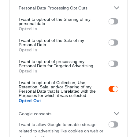
Please note that this website/app uses one or more Google
Personal Data Processing Opt Outs
services and may gather and store information including but
Fotó: Sári Péter #Rallyhearthu
not limited to your visit or usage behaviour. You may click to
I want to opt-out of the Sharing of my
personal data.
grant or deny consent to Google and its third-party tags to
Opted In
A Baracsi Zsolt – Sóvágó Ádám párost megint utolérte a
use your data for below specified purposes in below Google
consent section.
balszerencse, pedig nagyon jól kezdődött a versenyük.
I want to opt-out of the Sale of my
Personal Data.
Opted In
„Zsoltiék nagyszerűen nyitottak, az első gyorsasági
I want to opt-out of processing my
szakaszon összehoztak egy abszolút negyedik helyezést,
Personal Data for Targeted Advertising.
Opted In
amit másnap szerettek volna megtartani. Sajnos a
vasárnapi első szakaszon felforrt a vizük, ami miatt ki
I want to opt-out of Collection, Use,
Retention, Sale, and/or Sharing of my
kellett állniuk a versenyből. Nagyon sajnálom, a
Personal Data that Is Unrelated with the
Purposes for which it was collected.
srácoknak akár esélyük is lehetett volna a verseny
Opted Out
megnyerésére is. Az egyik szemünk sír, de a másik nevet,
hiszen a Buris István – Bottyán János duó harmadik
Google consents
helyen végzett a kategóriájában. Egész nap közel
I want to allow Google to enable storage
autóztak a második helyhez, de az erősebb Gti Suzuki
related to advertising like cookies on web or
ellen nem bírtak. Tökéletes az eredmény így is, főleg úgy,